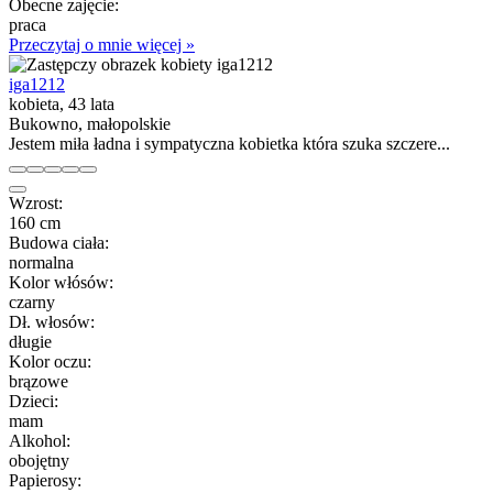
Obecne zajęcie:
praca
Przeczytaj o mnie więcej »
iga1212
kobieta, 43 lata
Bukowno, małopolskie
Jestem miła ładna i sympatyczna kobietka która szuka szczere...
Wzrost:
160 cm
Budowa ciała:
normalna
Kolor włósów:
czarny
Dł. włosów:
długie
Kolor oczu:
brązowe
Dzieci:
mam
Alkohol:
obojętny
Papierosy: