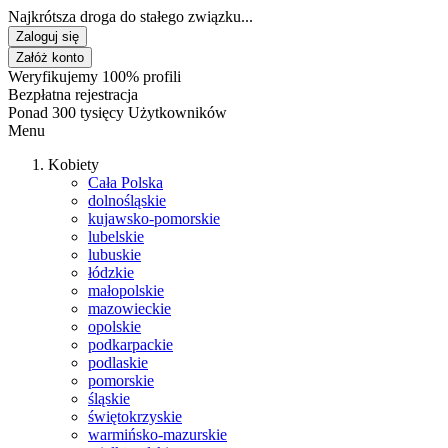
Najkrótsza droga do stałego związku...
Zaloguj się
Załóż konto
Weryfikujemy 100% profili
Bezpłatna rejestracja
Ponad 300 tysięcy Użytkowników
Menu
Kobiety
Cała Polska
dolnośląskie
kujawsko-pomorskie
lubelskie
lubuskie
łódzkie
małopolskie
mazowieckie
opolskie
podkarpackie
podlaskie
pomorskie
śląskie
świętokrzyskie
warmińsko-mazurskie