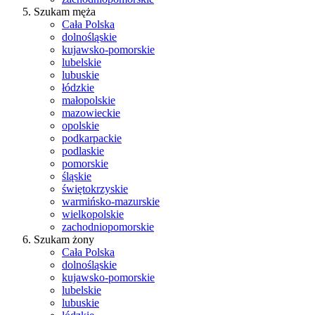
Szukam męża
Cała Polska
dolnośląskie
kujawsko-pomorskie
lubelskie
lubuskie
łódzkie
małopolskie
mazowieckie
opolskie
podkarpackie
podlaskie
pomorskie
śląskie
świętokrzyskie
warmińsko-mazurskie
wielkopolskie
zachodniopomorskie
Szukam żony
Cała Polska
dolnośląskie
kujawsko-pomorskie
lubelskie
lubuskie