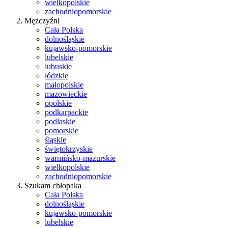
wielkopolskie
zachodniopomorskie
Mężczyźni
Cała Polska
dolnośląskie
kujawsko-pomorskie
lubelskie
lubuskie
łódzkie
małopolskie
mazowieckie
opolskie
podkarpackie
podlaskie
pomorskie
śląskie
świętokrzyskie
warmińsko-mazurskie
wielkopolskie
zachodniopomorskie
Szukam chłopaka
Cała Polska
dolnośląskie
kujawsko-pomorskie
lubelskie