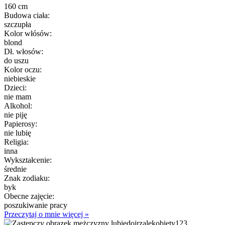
160 cm
Budowa ciała:
szczupła
Kolor włósów:
blond
Dł. włosów:
do uszu
Kolor oczu:
niebieskie
Dzieci:
nie mam
Alkohol:
nie piję
Papierosy:
nie lubię
Religia:
inna
Wykształcenie:
średnie
Znak zodiaku:
byk
Obecne zajęcie:
poszukiwanie pracy
Przeczytaj o mnie więcej »