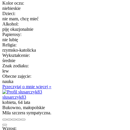
Kolor oczu:
niebieskie
Dzieci:
nie mam, chcę mieć
Alkohol:
piję okazjonalnie
Papierosy:
nie lubię
Religia:
rzymsko-katolicka
Wykształcenie:
średnie
Znak zodiaku:
lew
Obecne zajęcie:
nauka
Przeczytaj o mnie więcej »
slusarczyk83
kobieta, 64 lata
Bukowno, małopolskie
Mila szczera sympatyczna.
Wzrost: