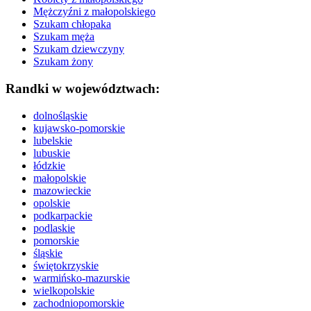
Mężczyźni z małopolskiego
Szukam chłopaka
Szukam męża
Szukam dziewczyny
Szukam żony
Randki w województwach:
dolnośląskie
kujawsko-pomorskie
lubelskie
lubuskie
łódzkie
małopolskie
mazowieckie
opolskie
podkarpackie
podlaskie
pomorskie
śląskie
świętokrzyskie
warmińsko-mazurskie
wielkopolskie
zachodniopomorskie