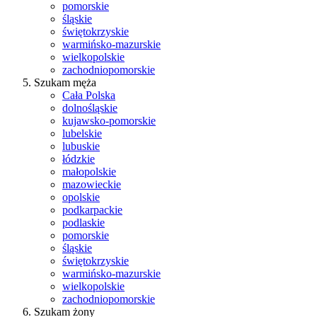
pomorskie
śląskie
świętokrzyskie
warmińsko-mazurskie
wielkopolskie
zachodniopomorskie
Szukam męża
Cała Polska
dolnośląskie
kujawsko-pomorskie
lubelskie
lubuskie
łódzkie
małopolskie
mazowieckie
opolskie
podkarpackie
podlaskie
pomorskie
śląskie
świętokrzyskie
warmińsko-mazurskie
wielkopolskie
zachodniopomorskie
Szukam żony