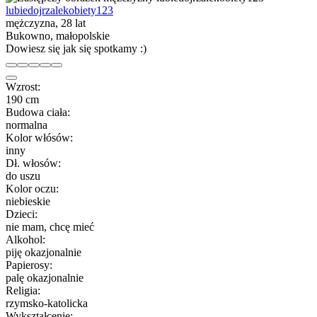
lubiedojrzalekobiety123
mężczyzna, 28 lat
Bukowno, małopolskie
Dowiesz się jak się spotkamy :)
Wzrost:
190 cm
Budowa ciała:
normalna
Kolor włósów:
inny
Dł. włosów:
do uszu
Kolor oczu:
niebieskie
Dzieci:
nie mam, chcę mieć
Alkohol:
piję okazjonalnie
Papierosy:
palę okazjonalnie
Religia:
rzymsko-katolicka
Wykształcenie: