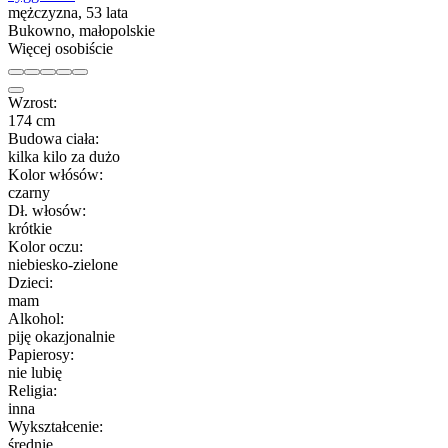
mężczyzna, 53 lata
Bukowno, małopolskie
Więcej osobiście
Wzrost:
174 cm
Budowa ciała:
kilka kilo za dużo
Kolor włósów:
czarny
Dł. włosów:
krótkie
Kolor oczu:
niebiesko-zielone
Dzieci:
mam
Alkohol:
piję okazjonalnie
Papierosy:
nie lubię
Religia:
inna
Wykształcenie:
średnie