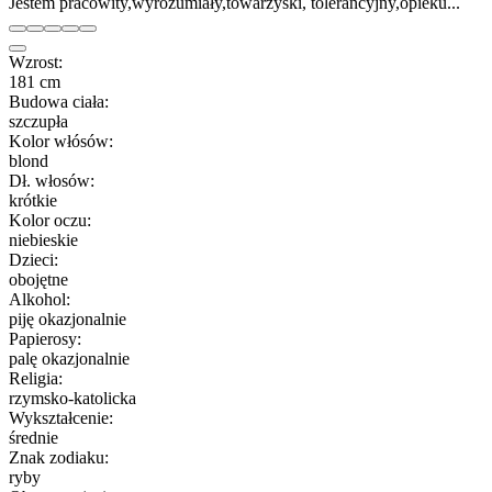
Jestem pracowity,wyrozumiały,towarzyski, tolerancyjny,opieku...
Wzrost:
181 cm
Budowa ciała:
szczupła
Kolor włósów:
blond
Dł. włosów:
krótkie
Kolor oczu:
niebieskie
Dzieci:
obojętne
Alkohol:
piję okazjonalnie
Papierosy:
palę okazjonalnie
Religia:
rzymsko-katolicka
Wykształcenie:
średnie
Znak zodiaku:
ryby