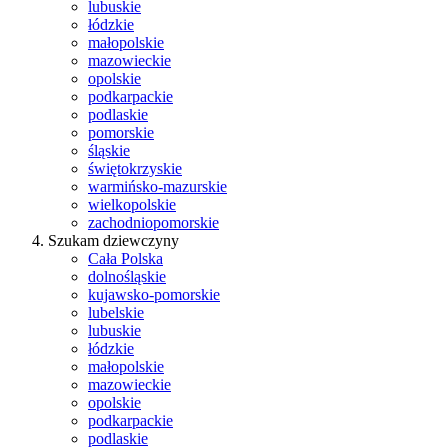
lubuskie
łódzkie
małopolskie
mazowieckie
opolskie
podkarpackie
podlaskie
pomorskie
śląskie
świętokrzyskie
warmińsko-mazurskie
wielkopolskie
zachodniopomorskie
Szukam dziewczyny
Cała Polska
dolnośląskie
kujawsko-pomorskie
lubelskie
lubuskie
łódzkie
małopolskie
mazowieckie
opolskie
podkarpackie
podlaskie