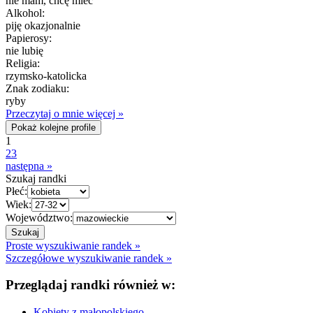
nie mam, chcę mieć
Alkohol:
piję okazjonalnie
Papierosy:
nie lubię
Religia:
rzymsko-katolicka
Znak zodiaku:
ryby
Przeczytaj o mnie więcej »
Pokaż kolejne profile
1
2
3
następna »
Szukaj randki
Płeć:
Wiek:
Województwo:
Proste wyszukiwanie randek »
Szczegółowe wyszukiwanie randek »
Przeglądaj randki również w:
Kobiety z małopolskiego