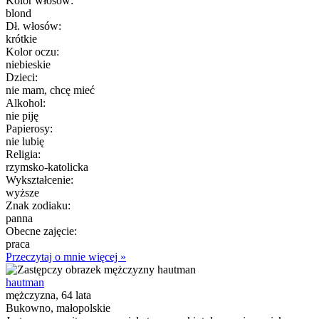
Kolor włósów:
blond
Dł. włosów:
krótkie
Kolor oczu:
niebieskie
Dzieci:
nie mam, chcę mieć
Alkohol:
nie piję
Papierosy:
nie lubię
Religia:
rzymsko-katolicka
Wykształcenie:
wyższe
Znak zodiaku:
panna
Obecne zajęcie:
praca
Przeczytaj o mnie więcej »
hautman
mężczyzna, 64 lata
Bukowno, małopolskie