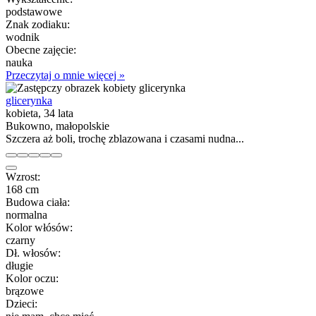
podstawowe
Znak zodiaku:
wodnik
Obecne zajęcie:
nauka
Przeczytaj o mnie więcej »
glicerynka
kobieta, 34 lata
Bukowno, małopolskie
Szczera aż boli, trochę zblazowana i czasami nudna...
Wzrost:
168 cm
Budowa ciała:
normalna
Kolor włósów:
czarny
Dł. włosów:
długie
Kolor oczu:
brązowe
Dzieci: