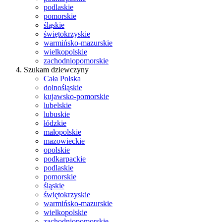
podlaskie
pomorskie
śląskie
świętokrzyskie
warmińsko-mazurskie
wielkopolskie
zachodniopomorskie
Szukam dziewczyny
Cała Polska
dolnośląskie
kujawsko-pomorskie
lubelskie
lubuskie
łódzkie
małopolskie
mazowieckie
opolskie
podkarpackie
podlaskie
pomorskie
śląskie
świętokrzyskie
warmińsko-mazurskie
wielkopolskie
zachodniopomorskie