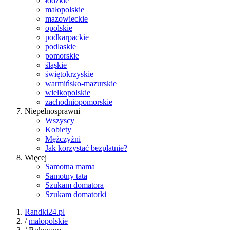
łódzkie
małopolskie
mazowieckie
opolskie
podkarpackie
podlaskie
pomorskie
śląskie
świętokrzyskie
warmińsko-mazurskie
wielkopolskie
zachodniopomorskie
Niepełnosprawni
Wszyscy
Kobiety
Mężczyźni
Jak korzystać bezpłatnie?
Więcej
Samotna mama
Samotny tata
Szukam domatora
Szukam domatorki
Randki24.pl
/
małopolskie