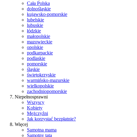
Cała Polska
dolnośląskie
kujawsko-pomorskie
lubelskie
lubuskie
łódzkie
małopolskie
mazowieckie
opolskie
podkarpackie
podlaskie
pomorskie
śląskie
świętokrzyskie
warmińsko-mazurskie
wielkopolskie
zachodniopomorskie
Niepełnosprawni
Wszyscy
Kobiety
Mężczyźni
Jak korzystać bezpłatnie?
Więcej
Samotna mama
Samotny tata