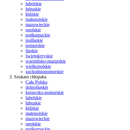
lubelskie
lubuskie
łódzkie
małopolskie
mazowieckie
opolskie
podkarpackie
podlaskie
pomorskie
śląskie
świętokrzyskie
warmińsko-mazurskie
wielkopolskie
zachodniopomorskie
Szukam chłopaka
Cała Polska
dolnośląskie
kujawsko-pomorskie
lubelskie
lubuskie
łódzkie
małopolskie
mazowieckie
opolskie
podkarpackie