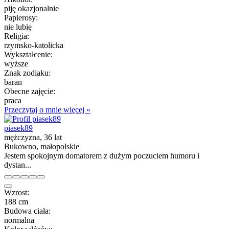
piję okazjonalnie
Papierosy:
nie lubię
Religia:
rzymsko-katolicka
Wykształcenie:
wyższe
Znak zodiaku:
baran
Obecne zajęcie:
praca
Przeczytaj o mnie więcej »
piasek89
mężczyzna, 36 lat
Bukowno, małopolskie
Jestem spokojnym domatorem z dużym poczuciem humoru i
dystan...
Wzrost:
188 cm
Budowa ciała:
normalna