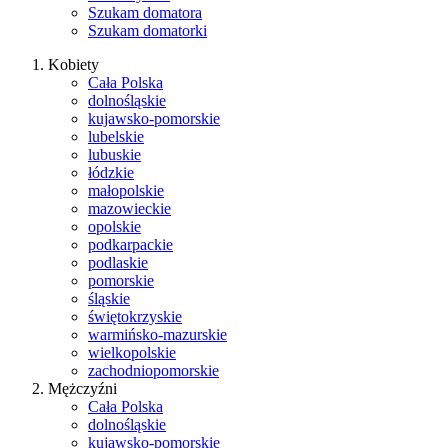
Szukam domatora
Szukam domatorki
Kobiety
Cała Polska
dolnośląskie
kujawsko-pomorskie
lubelskie
lubuskie
łódzkie
małopolskie
mazowieckie
opolskie
podkarpackie
podlaskie
pomorskie
śląskie
świętokrzyskie
warmińsko-mazurskie
wielkopolskie
zachodniopomorskie
Mężczyźni
Cała Polska
dolnośląskie
kujawsko-pomorskie