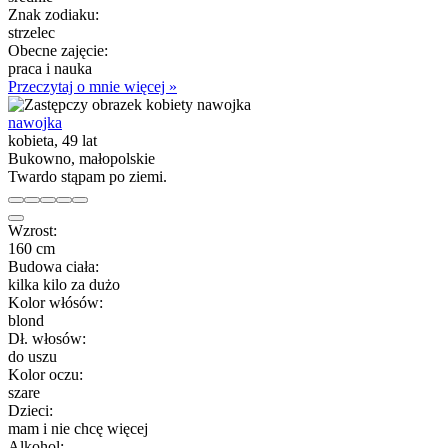
Znak zodiaku:
strzelec
Obecne zajęcie:
praca i nauka
Przeczytaj o mnie więcej »
nawojka
kobieta, 49 lat
Bukowno, małopolskie
Twardo stąpam po ziemi.
Wzrost:
160 cm
Budowa ciała:
kilka kilo za dużo
Kolor włósów:
blond
Dł. włosów:
do uszu
Kolor oczu:
szare
Dzieci:
mam i nie chcę więcej
Alkohol: