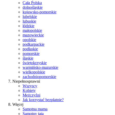
Cała Polska
dolnośląskie
kujawsko-pomorskie
lubelskie
lubuskie
łódzkie
małopolskie
mazowieckie
opolskie
podkarpackie
podlaskie
pomorskie
śląskie
świętokrzyskie
warmińsko-mazurskie
wielkopolskie
zachodniopomorskie
Niepełnosprawni
Wszyscy
Kobiety
Mężczyźni
Jak korzystać bezpłatnie?
Więcej
Samotna mama
Samotny tata