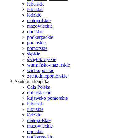
lubelskie
lubuskie
łódzkie
małopolskie
mazowieckie
opolskie
podkarpackie
podlaskie
pomorskie
śląskie
świętokrzyskie
warmińsko-mazurskie
wielkopolskie
zachodniopomorskie
Szukam chłopaka
Cała Polska
dolnośląskie
kujawsko-pomorskie
lubelskie
lubuskie
łódzkie
małopolskie
mazowieckie
opolskie
podkarpackie