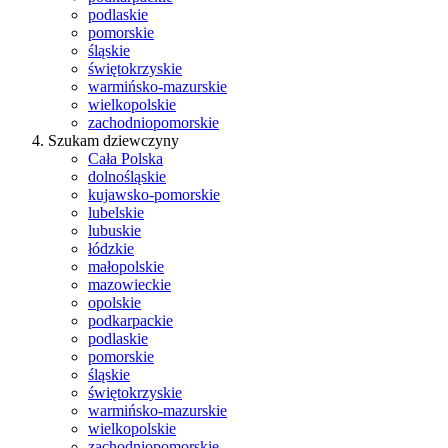
podlaskie
pomorskie
śląskie
świętokrzyskie
warmińsko-mazurskie
wielkopolskie
zachodniopomorskie
Szukam dziewczyny
Cała Polska
dolnośląskie
kujawsko-pomorskie
lubelskie
lubuskie
łódzkie
małopolskie
mazowieckie
opolskie
podkarpackie
podlaskie
pomorskie
śląskie
świętokrzyskie
warmińsko-mazurskie
wielkopolskie
zachodniopomorskie