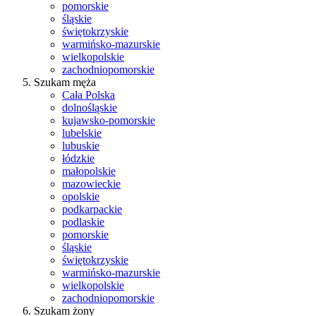
pomorskie
śląskie
świętokrzyskie
warmińsko-mazurskie
wielkopolskie
zachodniopomorskie
Szukam męża
Cała Polska
dolnośląskie
kujawsko-pomorskie
lubelskie
lubuskie
łódzkie
małopolskie
mazowieckie
opolskie
podkarpackie
podlaskie
pomorskie
śląskie
świętokrzyskie
warmińsko-mazurskie
wielkopolskie
zachodniopomorskie
Szukam żony