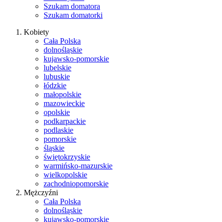
Szukam domatora
Szukam domatorki
Kobiety
Cała Polska
dolnośląskie
kujawsko-pomorskie
lubelskie
lubuskie
łódzkie
małopolskie
mazowieckie
opolskie
podkarpackie
podlaskie
pomorskie
śląskie
świętokrzyskie
warmińsko-mazurskie
wielkopolskie
zachodniopomorskie
Mężczyźni
Cała Polska
dolnośląskie
kujawsko-pomorskie