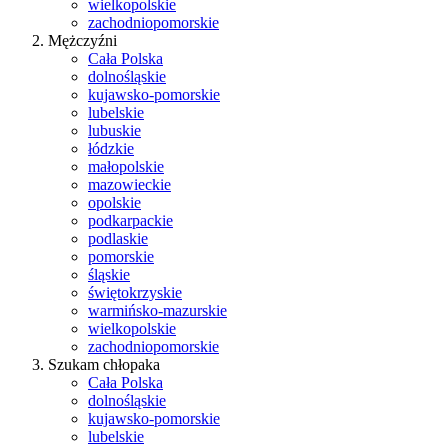
wielkopolskie
zachodniopomorskie
Mężczyźni
Cała Polska
dolnośląskie
kujawsko-pomorskie
lubelskie
lubuskie
łódzkie
małopolskie
mazowieckie
opolskie
podkarpackie
podlaskie
pomorskie
śląskie
świętokrzyskie
warmińsko-mazurskie
wielkopolskie
zachodniopomorskie
Szukam chłopaka
Cała Polska
dolnośląskie
kujawsko-pomorskie
lubelskie