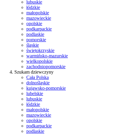
lubuskie
łódzkie
małopolskie
mazowieckie
opolskie
podkarpackie
podlaskie
pomorskie
śląskie
świętokrzyskie
warmińsko-mazurskie
wielkopolskie
zachodniopomorskie
Szukam dziewczyny
Cała Polska
dolnośląskie
kujawsko-pomorskie
lubelskie
lubuskie
łódzkie
małopolskie
mazowieckie
opolskie
podkarpackie
podlaskie