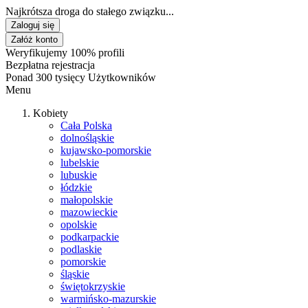
Najkrótsza droga do stałego związku...
Zaloguj się
Załóż konto
Weryfikujemy 100% profili
Bezpłatna rejestracja
Ponad 300 tysięcy Użytkowników
Menu
Kobiety
Cała Polska
dolnośląskie
kujawsko-pomorskie
lubelskie
lubuskie
łódzkie
małopolskie
mazowieckie
opolskie
podkarpackie
podlaskie
pomorskie
śląskie
świętokrzyskie
warmińsko-mazurskie