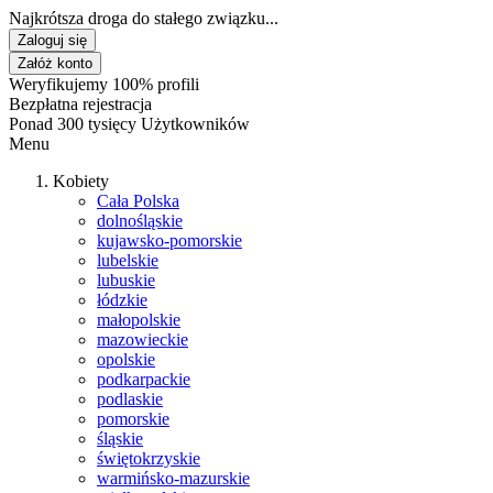
Najkrótsza droga do stałego związku...
Zaloguj się
Załóż konto
Weryfikujemy 100% profili
Bezpłatna rejestracja
Ponad 300 tysięcy Użytkowników
Menu
Kobiety
Cała Polska
dolnośląskie
kujawsko-pomorskie
lubelskie
lubuskie
łódzkie
małopolskie
mazowieckie
opolskie
podkarpackie
podlaskie
pomorskie
śląskie
świętokrzyskie
warmińsko-mazurskie