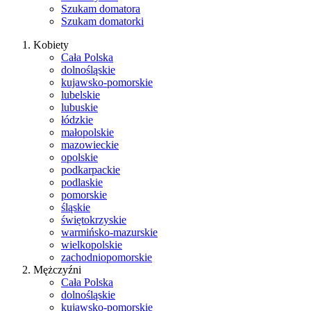
Szukam domatora
Szukam domatorki
Kobiety
Cała Polska
dolnośląskie
kujawsko-pomorskie
lubelskie
lubuskie
łódzkie
małopolskie
mazowieckie
opolskie
podkarpackie
podlaskie
pomorskie
śląskie
świętokrzyskie
warmińsko-mazurskie
wielkopolskie
zachodniopomorskie
Mężczyźni
Cała Polska
dolnośląskie
kujawsko-pomorskie