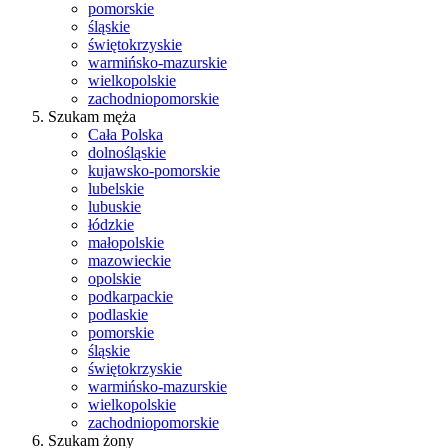
pomorskie
śląskie
świętokrzyskie
warmińsko-mazurskie
wielkopolskie
zachodniopomorskie
Szukam męża
Cała Polska
dolnośląskie
kujawsko-pomorskie
lubelskie
lubuskie
łódzkie
małopolskie
mazowieckie
opolskie
podkarpackie
podlaskie
pomorskie
śląskie
świętokrzyskie
warmińsko-mazurskie
wielkopolskie
zachodniopomorskie
Szukam żony