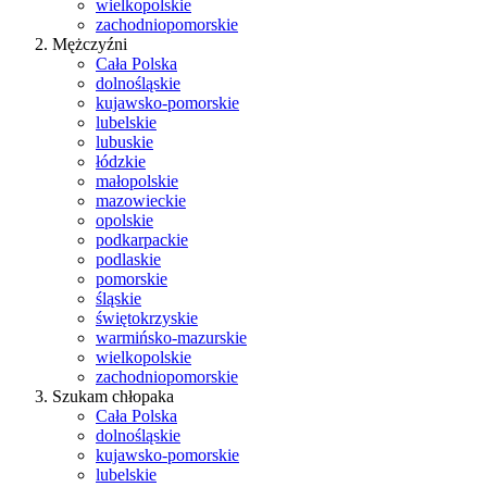
wielkopolskie
zachodniopomorskie
Mężczyźni
Cała Polska
dolnośląskie
kujawsko-pomorskie
lubelskie
lubuskie
łódzkie
małopolskie
mazowieckie
opolskie
podkarpackie
podlaskie
pomorskie
śląskie
świętokrzyskie
warmińsko-mazurskie
wielkopolskie
zachodniopomorskie
Szukam chłopaka
Cała Polska
dolnośląskie
kujawsko-pomorskie
lubelskie