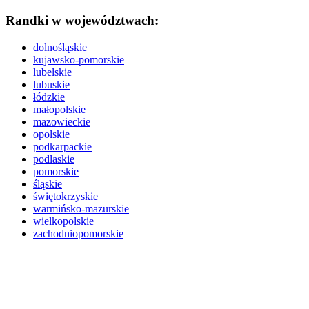
Randki w województwach:
dolnośląskie
kujawsko-pomorskie
lubelskie
lubuskie
łódzkie
małopolskie
mazowieckie
opolskie
podkarpackie
podlaskie
pomorskie
śląskie
świętokrzyskie
warmińsko-mazurskie
wielkopolskie
zachodniopomorskie