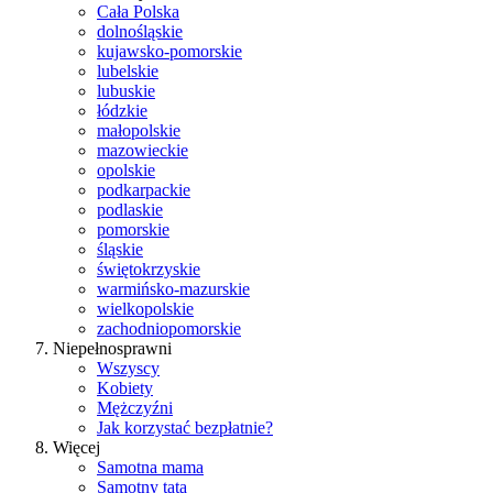
Cała Polska
dolnośląskie
kujawsko-pomorskie
lubelskie
lubuskie
łódzkie
małopolskie
mazowieckie
opolskie
podkarpackie
podlaskie
pomorskie
śląskie
świętokrzyskie
warmińsko-mazurskie
wielkopolskie
zachodniopomorskie
Niepełnosprawni
Wszyscy
Kobiety
Mężczyźni
Jak korzystać bezpłatnie?
Więcej
Samotna mama
Samotny tata