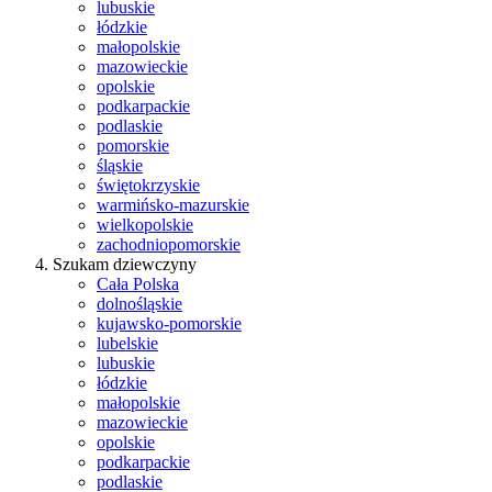
lubuskie
łódzkie
małopolskie
mazowieckie
opolskie
podkarpackie
podlaskie
pomorskie
śląskie
świętokrzyskie
warmińsko-mazurskie
wielkopolskie
zachodniopomorskie
Szukam dziewczyny
Cała Polska
dolnośląskie
kujawsko-pomorskie
lubelskie
lubuskie
łódzkie
małopolskie
mazowieckie
opolskie
podkarpackie
podlaskie