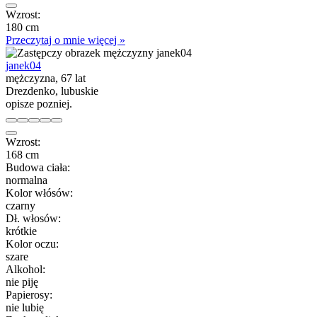
Wzrost:
180 cm
Przeczytaj o mnie więcej »
janek04
mężczyzna, 67 lat
Drezdenko, lubuskie
opisze pozniej.
Wzrost:
168 cm
Budowa ciała:
normalna
Kolor włósów:
czarny
Dł. włosów:
krótkie
Kolor oczu:
szare
Alkohol:
nie piję
Papierosy:
nie lubię