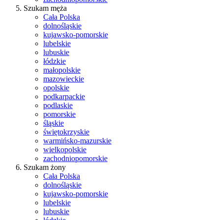
Szukam męża
Cała Polska
dolnośląskie
kujawsko-pomorskie
lubelskie
lubuskie
łódzkie
małopolskie
mazowieckie
opolskie
podkarpackie
podlaskie
pomorskie
śląskie
świętokrzyskie
warmińsko-mazurskie
wielkopolskie
zachodniopomorskie
Szukam żony
Cała Polska
dolnośląskie
kujawsko-pomorskie
lubelskie
lubuskie