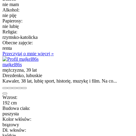
nie mam
Alkohol:
nie piję
Papierosy:
nie lubię
Religia:
rzymsko-katolicka
Obecne zajęcie:
renta
Przeczytaj o mnie więcej »
majkel86s
mężczyzna, 39 lat
Drezdenko, lubuskie
Kawaler, 38 lat, lubię sport, historię, muzykę i film. Na co...
Wzrost:
192 cm
Budowa ciała:
puszysta
Kolor włósów:
brązowy
Dł. włosów:
krótkie