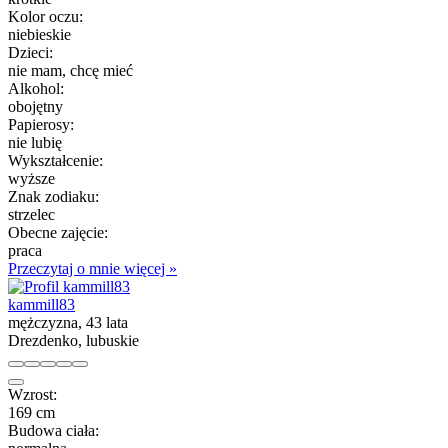
Kolor oczu:
niebieskie
Dzieci:
nie mam, chcę mieć
Alkohol:
obojętny
Papierosy:
nie lubię
Wykształcenie:
wyższe
Znak zodiaku:
strzelec
Obecne zajęcie:
praca
Przeczytaj o mnie więcej »
kammill83
mężczyzna, 43 lata
Drezdenko, lubuskie
Wzrost:
169 cm
Budowa ciała: