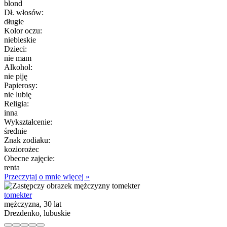
blond
Dł. włosów:
długie
Kolor oczu:
niebieskie
Dzieci:
nie mam
Alkohol:
nie piję
Papierosy:
nie lubię
Religia:
inna
Wykształcenie:
średnie
Znak zodiaku:
koziorożec
Obecne zajęcie:
renta
Przeczytaj o mnie więcej »
tomekter
mężczyzna, 30 lat
Drezdenko, lubuskie