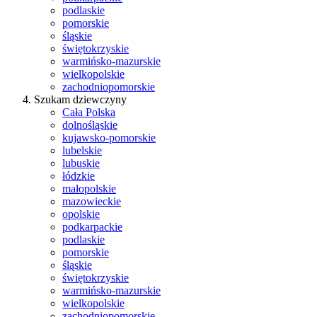
podlaskie
pomorskie
śląskie
świętokrzyskie
warmińsko-mazurskie
wielkopolskie
zachodniopomorskie
Szukam dziewczyny
Cała Polska
dolnośląskie
kujawsko-pomorskie
lubelskie
lubuskie
łódzkie
małopolskie
mazowieckie
opolskie
podkarpackie
podlaskie
pomorskie
śląskie
świętokrzyskie
warmińsko-mazurskie
wielkopolskie
zachodniopomorskie