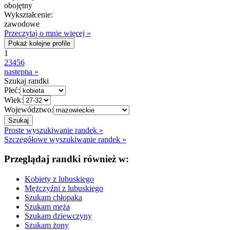
obojętny
Wykształcenie:
zawodowe
Przeczytaj o mnie więcej »
Pokaż kolejne profile
1
2
3
4
5
6
następna »
Szukaj randki
Płeć:
Wiek:
Województwo:
Proste wyszukiwanie randek »
Szczegółowe wyszukiwanie randek »
Przeglądaj randki również w:
Kobiety z lubuskiego
Mężczyźni z lubuskiego
Szukam chłopaka
Szukam męża
Szukam dziewczyny
Szukam żony