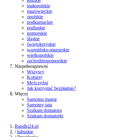
łódzkie
małopolskie
mazowieckie
opolskie
podkarpackie
podlaskie
pomorskie
śląskie
świętokrzyskie
warmińsko-mazurskie
wielkopolskie
zachodniopomorskie
Niepełnosprawni
Wszyscy
Kobiety
Mężczyźni
Jak korzystać bezpłatnie?
Więcej
Samotna mama
Samotny tata
Szukam domatora
Szukam domatorki
Randki24.pl
/
lubuskie