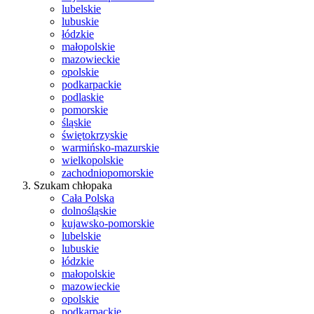
lubelskie
lubuskie
łódzkie
małopolskie
mazowieckie
opolskie
podkarpackie
podlaskie
pomorskie
śląskie
świętokrzyskie
warmińsko-mazurskie
wielkopolskie
zachodniopomorskie
Szukam chłopaka
Cała Polska
dolnośląskie
kujawsko-pomorskie
lubelskie
lubuskie
łódzkie
małopolskie
mazowieckie
opolskie
podkarpackie