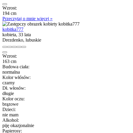
Wzrost:
194 cm
Przeczytaj o mnie więcej »
kobitka777
kobieta, 33 lata
Drezdenko, lubuskie
Wzrost:
163 cm
Budowa ciała:
normalna
Kolor włósów:
czarny
Dł. włosów:
długie
Kolor oczu:
brązowe
Dzieci:
nie mam
Alkohol:
piję okazjonalnie
Papierosy: