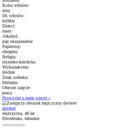
normalna
Kolor włósów:
inny
Dł. włosów:
krótkie
Dzieci:
mam
Alkohol:
piję okazjonalnie
Papierosy:
obojętny
Religia:
rzymsko-katolicka
Wykształcenie:
średnie
Znak zodiaku:
bliźnięta
Obecne zajęcie:
praca
Przeczytaj o mnie więcej »
davieee
mężczyzna, 40 lat
Drezdenko, lubuskie