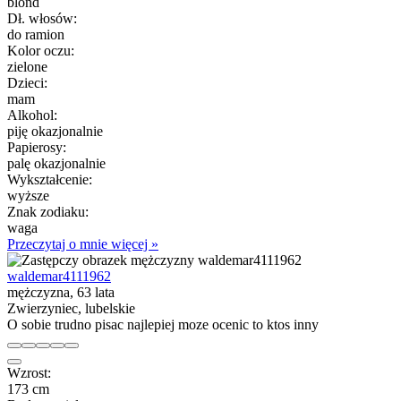
blond
Dł. włosów:
do ramion
Kolor oczu:
zielone
Dzieci:
mam
Alkohol:
piję okazjonalnie
Papierosy:
palę okazjonalnie
Wykształcenie:
wyższe
Znak zodiaku:
waga
Przeczytaj o mnie więcej »
waldemar4111962
mężczyzna, 63 lata
Zwierzyniec, lubelskie
O sobie trudno pisac najlepiej moze ocenic to ktos inny
Wzrost:
173 cm