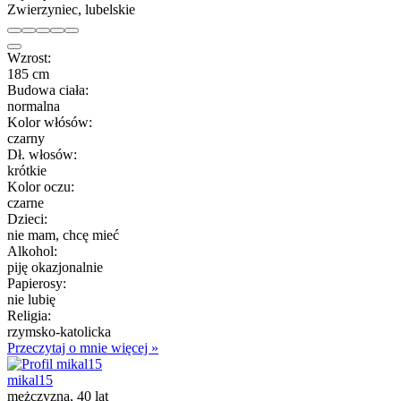
Zwierzyniec, lubelskie
Wzrost:
185 cm
Budowa ciała:
normalna
Kolor włósów:
czarny
Dł. włosów:
krótkie
Kolor oczu:
czarne
Dzieci:
nie mam, chcę mieć
Alkohol:
piję okazjonalnie
Papierosy:
nie lubię
Religia:
rzymsko-katolicka
Przeczytaj o mnie więcej »
mikal15
mężczyzna, 40 lat