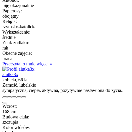
Alkohol:
piję okazjonalnie
Papierosy:
obojętny
Religia:
rzymsko-katolicka
Wykształcenie:
średnie
Znak zodiaku:
rak
Obecne zajęcie:
praca
Przeczytaj o mnie więcej »
alutka3x
kobieta, 66 lat
Zamość, lubelskie
sympatyczna, ciepła, aktywna, pozytywnie nastawiona do życia...
Wzrost:
168 cm
Budowa ciała:
szczupła
Kolor włósów: