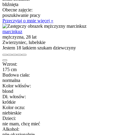
bliźnięta
Obecne zajęcie:
poszukiwanie pracy
Przeczytaj o mnie więcej »
marcinkuz
mężczyzna, 28 lat
Zwierzyniec, lubelskie
Jestem 18 latkiem szukam dziewczyny
Wzrost:
175 cm
Budowa ciała:
normalna
Kolor włósów:
blond
Dł. włosów:
krótkie
Kolor oczu:
niebieskie
Dzieci:
nie mam, chcę mieć
Alkohol:
piję okazjonalnie