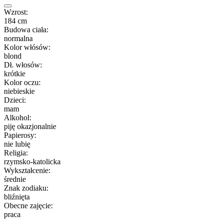
Wzrost:
184 cm
Budowa ciała:
normalna
Kolor włósów:
blond
Dł. włosów:
krótkie
Kolor oczu:
niebieskie
Dzieci:
mam
Alkohol:
piję okazjonalnie
Papierosy:
nie lubię
Religia:
rzymsko-katolicka
Wykształcenie:
średnie
Znak zodiaku:
bliźnięta
Obecne zajęcie:
praca