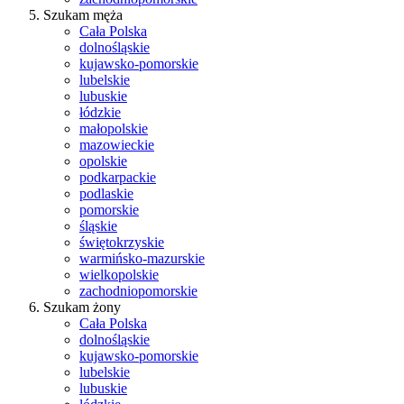
Szukam męża
Cała Polska
dolnośląskie
kujawsko-pomorskie
lubelskie
lubuskie
łódzkie
małopolskie
mazowieckie
opolskie
podkarpackie
podlaskie
pomorskie
śląskie
świętokrzyskie
warmińsko-mazurskie
wielkopolskie
zachodniopomorskie
Szukam żony
Cała Polska
dolnośląskie
kujawsko-pomorskie
lubelskie
lubuskie