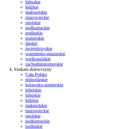
lubuskie
łódzkie
małopolskie
mazowieckie
opolskie
podkarpackie
podlaskie
pomorskie
śląskie
świętokrzyskie
warmińsko-mazurskie
wielkopolskie
zachodniopomorskie
Szukam dziewczyny
Cała Polska
dolnośląskie
kujawsko-pomorskie
lubelskie
lubuskie
łódzkie
małopolskie
mazowieckie
opolskie
podkarpackie
podlaskie