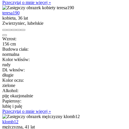
Przeczytaj o mnie więcej »
teresa190
kobieta, 36 lat
Zwierzyniec, lubelskie
Wzrost:
156 cm
Budowa ciała:
normalna
Kolor włósów:
rudy
Dł. włosów:
długie
Kolor oczu:
zielone
Alkohol:
piję okazjonalnie
Papierosy:
lubię i palę
Przeczytaj o mnie więcej »
klomb12
mężczyzna, 41 lat