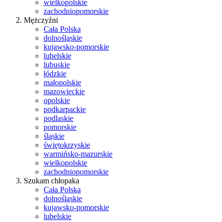
wielkopolskie
zachodniopomorskie
Mężczyźni
Cała Polska
dolnośląskie
kujawsko-pomorskie
lubelskie
lubuskie
łódzkie
małopolskie
mazowieckie
opolskie
podkarpackie
podlaskie
pomorskie
śląskie
świętokrzyskie
warmińsko-mazurskie
wielkopolskie
zachodniopomorskie
Szukam chłopaka
Cała Polska
dolnośląskie
kujawsko-pomorskie
lubelskie