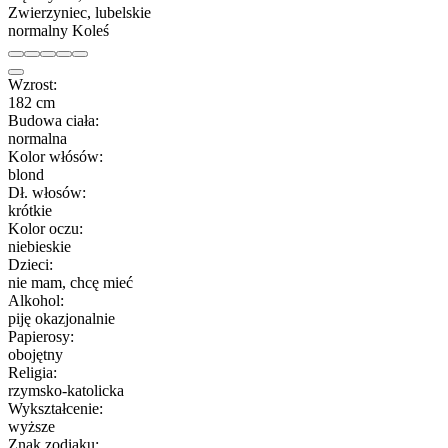
Zwierzyniec, lubelskie
normalny Koleś
Wzrost:
182 cm
Budowa ciała:
normalna
Kolor włósów:
blond
Dł. włosów:
krótkie
Kolor oczu:
niebieskie
Dzieci:
nie mam, chcę mieć
Alkohol:
piję okazjonalnie
Papierosy:
obojętny
Religia:
rzymsko-katolicka
Wykształcenie:
wyższe
Znak zodiaku: