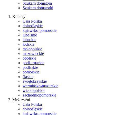
Szukam domatora
Szukam domatorki
Kobiety
Cała Polska
dolnośląskie
kujawsko-pomorskie
lubelskie
lubuskie
łódzkie
małopolskie
mazowieckie
opolskie
podkarpackie
podlaskie
pomorskie
śląskie
świętokrzyskie
warmińsko-mazurskie
wielkopolskie
zachodniopomorskie
Mężczyźni
Cała Polska
dolnośląskie
kujawsko-pomorskie