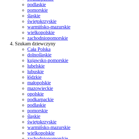
podlaskie
pomorskie
śląskie
świętokrzyskie
warmińsko-mazurskie
wielkopolskie
zachodniopomorskie
Szukam dziewczyny
Cała Polska
dolnośląskie
kujawsko-pomorskie
lubelskie
lubuskie
łódzkie
małopolskie
mazowieckie
opolskie
podkarpackie
podlaskie
pomorskie
śląskie
świętokrzyskie
warmińsko-mazurskie
wielkopolskie
zachodniopomorskie