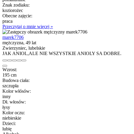
Znak zodiaku:
koziorożec
Obecne zajęcie:
praca
Przeczytaj o mnie więcej »
marek7706
mężczyzna, 49 lat
Zwierzyniec, lubelskie
JAK ANIOL,ALE NIE WSZYSTKIE ANIOLY SA DOBRE.
Wzrost:
195 cm
Budowa ciała:
szczupła
Kolor włósów:
inny
Dł. włosów:
łysy
Kolor oczu:
niebieskie
Dzieci:
lubię