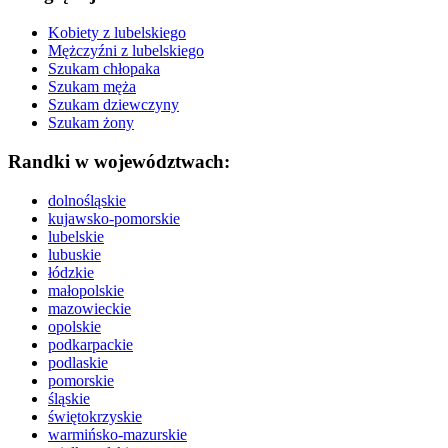
Kobiety z lubelskiego
Mężczyźni z lubelskiego
Szukam chłopaka
Szukam męża
Szukam dziewczyny
Szukam żony
Randki w województwach:
dolnośląskie
kujawsko-pomorskie
lubelskie
lubuskie
łódzkie
małopolskie
mazowieckie
opolskie
podkarpackie
podlaskie
pomorskie
śląskie
świętokrzyskie
warmińsko-mazurskie