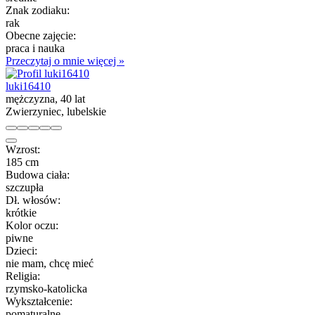
Znak zodiaku:
rak
Obecne zajęcie:
praca i nauka
Przeczytaj o mnie więcej »
luki16410
mężczyzna, 40 lat
Zwierzyniec, lubelskie
Wzrost:
185 cm
Budowa ciała:
szczupła
Dł. włosów:
krótkie
Kolor oczu:
piwne
Dzieci:
nie mam, chcę mieć
Religia:
rzymsko-katolicka
Wykształcenie:
pomaturalne