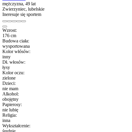
mężczyzna, 49 lat
Zwierzyniec, lubelskie
Ineresuje się sportem
Wzrost:
176 cm
Budowa ciała:
wysportowana
Kolor włósów:
inny
Dł. włosów:
łysy
Kolor oczu:
zielone
Dzieci:
nie mam
Alkohol:
obojętny
Papierosy:
nie lubię
Religia:
inna
Wykształcenie:
średnie