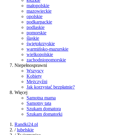
łódzkie
małopolskie
mazowieckie
opolskie
podkarpackie
podlaskie
pomorskie
śląskie
świętokrzyskie
warmińsko-mazurskie
wielkopolskie
zachodniopomorskie
Niepełnosprawni
Wszyscy
Kobiety
Mężczyźni
Jak korzystać bezpłatnie?
Więcej
Samotna mama
Samotny tata
Szukam domatora
Szukam domatorki
Randki24.pl
/
lubelskie