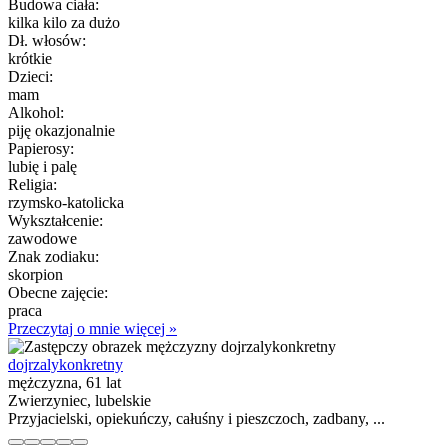
Budowa ciała:
kilka kilo za dużo
Dł. włosów:
krótkie
Dzieci:
mam
Alkohol:
piję okazjonalnie
Papierosy:
lubię i palę
Religia:
rzymsko-katolicka
Wykształcenie:
zawodowe
Znak zodiaku:
skorpion
Obecne zajęcie:
praca
Przeczytaj o mnie więcej »
dojrzalykonkretny
mężczyzna, 61 lat
Zwierzyniec, lubelskie
Przyjacielski, opiekuńczy, całuśny i pieszczoch, zadbany, ...