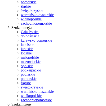
pomorskie
śląskie
świętokrzyskie
warmińsko-mazurskie
wielkopolskie
zachodniopomorskie
Szukam męża
Cała Polska
dolnośląskie
kujawsko-pomorskie
lubelskie
lubuskie
łódzkie
małopolskie
mazowieckie
opolskie
podkarpackie
podlaskie
pomorskie
śląskie
świętokrzyskie
warmińsko-mazurskie
wielkopolskie
zachodniopomorskie
Szukam żony