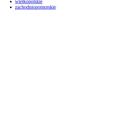
wielkopolskie
zachodniopomorskie