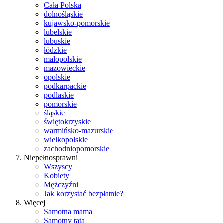
Cała Polska
dolnośląskie
kujawsko-pomorskie
lubelskie
lubuskie
łódzkie
małopolskie
mazowieckie
opolskie
podkarpackie
podlaskie
pomorskie
śląskie
świętokrzyskie
warmińsko-mazurskie
wielkopolskie
zachodniopomorskie
Niepełnosprawni
Wszyscy
Kobiety
Mężczyźni
Jak korzystać bezpłatnie?
Więcej
Samotna mama
Samotny tata