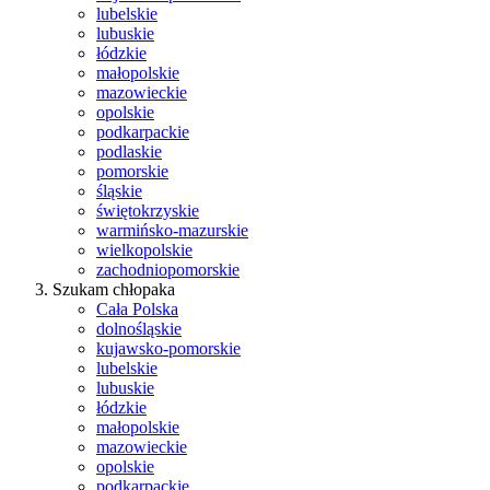
lubelskie
lubuskie
łódzkie
małopolskie
mazowieckie
opolskie
podkarpackie
podlaskie
pomorskie
śląskie
świętokrzyskie
warmińsko-mazurskie
wielkopolskie
zachodniopomorskie
Szukam chłopaka
Cała Polska
dolnośląskie
kujawsko-pomorskie
lubelskie
lubuskie
łódzkie
małopolskie
mazowieckie
opolskie
podkarpackie