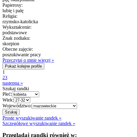
Papierosy:
lubię i palę
Religia:
rzymsko-katolicka
Wykształcenie:
podstawowe
Znak zodiaku:
skorpion
Obecne zajęcie:
poszukiwanie pracy
Przeczytaj o mnie więcej »
Pokaż kolejne profile
1
2
3
następna »
Szukaj randki
Płeć:
Wiek:
Województwo:
Proste wyszukiwanie randek »
Szczegółowe wyszukiwanie randek »
Przeglądaj randki również w: