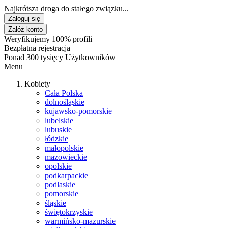
Najkrótsza droga do stałego związku...
Zaloguj się
Załóż konto
Weryfikujemy 100% profili
Bezpłatna rejestracja
Ponad 300 tysięcy Użytkowników
Menu
Kobiety
Cała Polska
dolnośląskie
kujawsko-pomorskie
lubelskie
lubuskie
łódzkie
małopolskie
mazowieckie
opolskie
podkarpackie
podlaskie
pomorskie
śląskie
świętokrzyskie
warmińsko-mazurskie