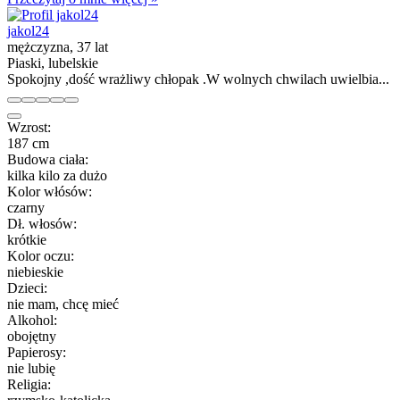
jakol24
mężczyzna, 37 lat
Piaski, lubelskie
Spokojny ,dość wrażliwy chłopak .W wolnych chwilach uwielbia...
Wzrost:
187 cm
Budowa ciała:
kilka kilo za dużo
Kolor włósów:
czarny
Dł. włosów:
krótkie
Kolor oczu:
niebieskie
Dzieci:
nie mam, chcę mieć
Alkohol:
obojętny
Papierosy:
nie lubię
Religia: