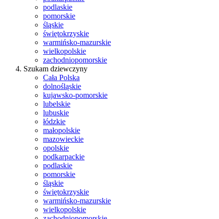
podlaskie
pomorskie
śląskie
świętokrzyskie
warmińsko-mazurskie
wielkopolskie
zachodniopomorskie
Szukam dziewczyny
Cała Polska
dolnośląskie
kujawsko-pomorskie
lubelskie
lubuskie
łódzkie
małopolskie
mazowieckie
opolskie
podkarpackie
podlaskie
pomorskie
śląskie
świętokrzyskie
warmińsko-mazurskie
wielkopolskie
zachodniopomorskie