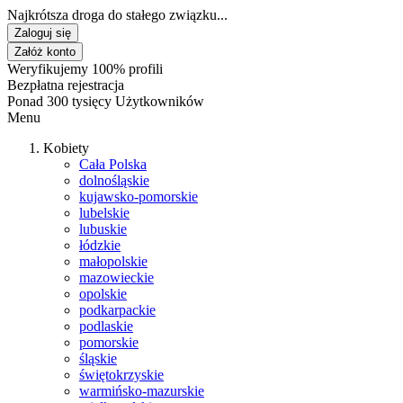
Najkrótsza droga do stałego związku...
Zaloguj się
Załóż konto
Weryfikujemy 100% profili
Bezpłatna rejestracja
Ponad 300 tysięcy Użytkowników
Menu
Kobiety
Cała Polska
dolnośląskie
kujawsko-pomorskie
lubelskie
lubuskie
łódzkie
małopolskie
mazowieckie
opolskie
podkarpackie
podlaskie
pomorskie
śląskie
świętokrzyskie
warmińsko-mazurskie