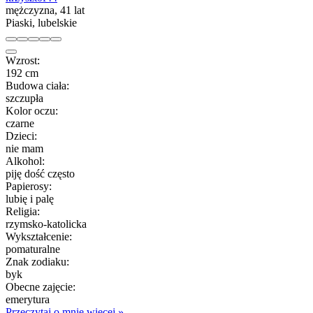
mężczyzna, 41 lat
Piaski, lubelskie
Wzrost:
192 cm
Budowa ciała:
szczupła
Kolor oczu:
czarne
Dzieci:
nie mam
Alkohol:
piję dość często
Papierosy:
lubię i palę
Religia:
rzymsko-katolicka
Wykształcenie:
pomaturalne
Znak zodiaku:
byk
Obecne zajęcie:
emerytura
Przeczytaj o mnie więcej »