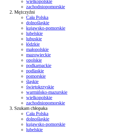
wielkopolskie
zachodniopomorskie
Mężczyźni
Cała Polska
dolnośląskie
kujawsko-pomorskie
lubelskie
lubuskie
łódzkie
małopolskie
mazowieckie
opolskie
podkarpackie
podlaskie
pomorskie
śląskie
świętokrzyskie
warmińsko-mazurskie
wielkopolskie
zachodniopomorskie
Szukam chłopaka
Cała Polska
dolnośląskie
kujawsko-pomorskie
lubelskie