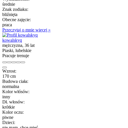
średnie
Znak zodiaku:
bliźnięta
Obecne zajęcie:
praca
Przeczytaj o mnie więcej »
kowalskyq
mężczyzna, 36 lat
Piaski, lubelskie
Pracuje trenuje
Wzrost:
170 cm
Budowa ciała:
normalna
Kolor włósów:
inny
Dł. włosów:
krótkie
Kolor oczu:
piwne
Dzieci:
nie mam, chcę mieć