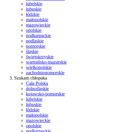
lubelskie
lubuskie
łódzkie
małopolskie
mazowieckie
opolskie
podkarpackie
podlaskie
pomorskie
śląskie
świętokrzyskie
warmińsko-mazurskie
wielkopolskie
zachodniopomorskie
Szukam chłopaka
Cała Polska
dolnośląskie
kujawsko-pomorskie
lubelskie
lubuskie
łódzkie
małopolskie
mazowieckie
opolskie
podkarpackie