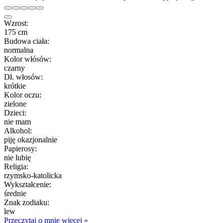
Wzrost:
175 cm
Budowa ciała:
normalna
Kolor włósów:
czarny
Dł. włosów:
krótkie
Kolor oczu:
zielone
Dzieci:
nie mam
Alkohol:
piję okazjonalnie
Papierosy:
nie lubię
Religia:
rzymsko-katolicka
Wykształcenie:
średnie
Znak zodiaku:
lew
Przeczytaj o mnie więcej »