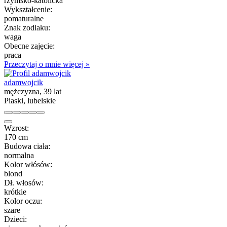
rzymsko-katolicka
Wykształcenie:
pomaturalne
Znak zodiaku:
waga
Obecne zajęcie:
praca
Przeczytaj o mnie więcej »
adamwojcik
mężczyzna, 39 lat
Piaski, lubelskie
Wzrost:
170 cm
Budowa ciała:
normalna
Kolor włósów:
blond
Dł. włosów:
krótkie
Kolor oczu:
szare
Dzieci: