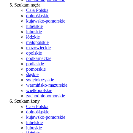
Szukam męża
Cała Polska
dolnośląskie
kujawsko-pomorskie
lubelskie
lubuskie
łódzkie
małopolskie
mazowieckie
opolskie
podkarpackie
podlaskie
pomorskie
śląskie
świętokrzyskie
warmińsko-mazurskie
wielkopolskie
zachodniopomorskie
Szukam żony
Cała Polska
dolnośląskie
kujawsko-pomorskie
lubelskie
lubuskie