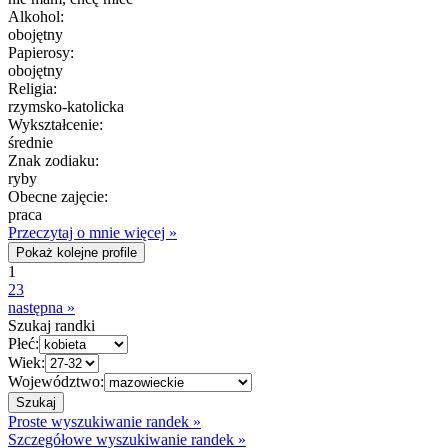
Alkohol:
obojętny
Papierosy:
obojętny
Religia:
rzymsko-katolicka
Wykształcenie:
średnie
Znak zodiaku:
ryby
Obecne zajęcie:
praca
Przeczytaj o mnie więcej »
Pokaż kolejne profile
1
2
3
następna »
Szukaj randki
Płeć:
Wiek:
Województwo:
Proste wyszukiwanie randek »
Szczegółowe wyszukiwanie randek »