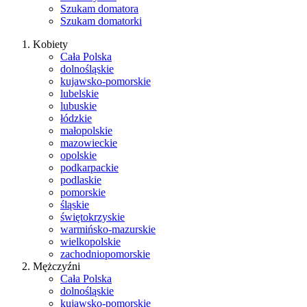
Szukam domatora
Szukam domatorki
Kobiety
Cała Polska
dolnośląskie
kujawsko-pomorskie
lubelskie
lubuskie
łódzkie
małopolskie
mazowieckie
opolskie
podkarpackie
podlaskie
pomorskie
śląskie
świętokrzyskie
warmińsko-mazurskie
wielkopolskie
zachodniopomorskie
Mężczyźni
Cała Polska
dolnośląskie
kujawsko-pomorskie