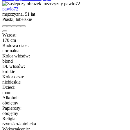
pawlo72
mężczyzna, 51 lat
Piaski, lubelskie
Wzrost:
170 cm
Budowa ciała:
normalna
Kolor włósów:
blond
Dł. włosów:
krótkie
Kolor oczu:
niebieskie
Dzieci:
mam
Alkohol:
obojętny
Papierosy:
obojętny
Religia:
rzymsko-katolicka
Wykształcenie: