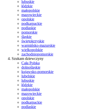
lubuskie
łódzkie
małopolskie
mazowieckie
opolskie
podkarpackie
podlaskie
pomorskie
śląskie
świętokrzyskie
warmińsko-mazurskie
wielkopolskie
zachodniopomorskie
Szukam dziewczyny
Cała Polska
dolnośląskie
kujawsko-pomorskie
lubelskie
lubuskie
łódzkie
małopolskie
mazowieckie
opolskie
podkarpackie
podlaskie