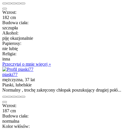
Wzrost:
182 cm
Budowa ciała:
szczupła
Alkohol:
piję okazjonalnie
Papierosy:
nie lubię
Religia:
inna
Przeczytaj o mnie więcej »
piaski77
mężczyzna, 37 lat
Piaski, lubelskie
Normalny , trochę zakręcony chłopak poszukujący drugiej połó...
Wzrost:
187 cm
Budowa ciała:
normalna
Kolor włósów: