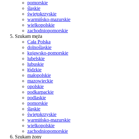
pomorskie
śląskie
świętokrzyskie
warmińsko-mazurskie
wielkopolskie
zachodniopomorskie
Szukam męża
Cała Polska
dolnośląskie
kujawsko-pomorskie
lubelskie
lubuskie
łódzkie
małopolskie
mazowieckie
opolskie
podkarpackie
podlaskie
pomorskie
śląskie
świętokrzyskie
warmińsko-mazurskie
wielkopolskie
zachodniopomorskie
Szukam żony