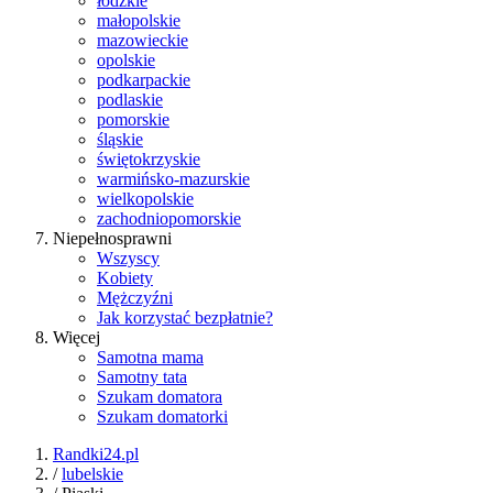
łódzkie
małopolskie
mazowieckie
opolskie
podkarpackie
podlaskie
pomorskie
śląskie
świętokrzyskie
warmińsko-mazurskie
wielkopolskie
zachodniopomorskie
Niepełnosprawni
Wszyscy
Kobiety
Mężczyźni
Jak korzystać bezpłatnie?
Więcej
Samotna mama
Samotny tata
Szukam domatora
Szukam domatorki
Randki24.pl
/
lubelskie