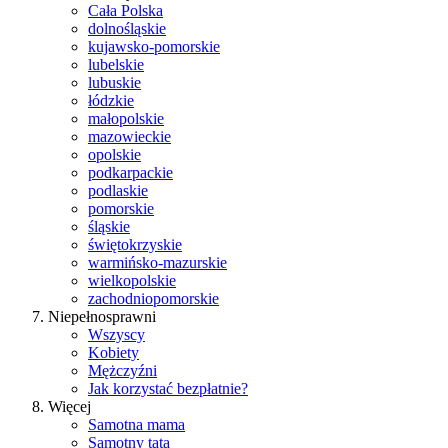
Cała Polska
dolnośląskie
kujawsko-pomorskie
lubelskie
lubuskie
łódzkie
małopolskie
mazowieckie
opolskie
podkarpackie
podlaskie
pomorskie
śląskie
świętokrzyskie
warmińsko-mazurskie
wielkopolskie
zachodniopomorskie
Niepełnosprawni
Wszyscy
Kobiety
Mężczyźni
Jak korzystać bezpłatnie?
Więcej
Samotna mama
Samotny tata