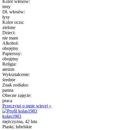
Kolor włósów:
inny
Dł. włosów:
łysy
Kolor oczu:
zielone
Dzieci:
nie mam
Alkohol:
obojętny
Papierosy:
obojętny
Religia:
ateizm
Wykształcenie:
średnie
Znak zodiaku:
panna
Obecne zajęcie:
praca
Przeczytaj o mnie więcej »
kolas1983
mężczyzna, 42 lata
Piaski, lubelskie