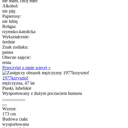
nie mam, chcę mieć
Alkohol:
nie piję
Papierosy:
nie lubię
Religia:
rzymsko-katolicka
Wykształcenie:
średnie
Znak zodiaku:
panna
Obecne zajęcie:
renta
Przeczytaj o mnie więcej »
1977krzysztof
mężczyzna, 47 lat
Piaski, lubelskie
Wysportowany z dużym poczuciem humoru
Wzrost:
173 cm
Budowa ciała:
wysportowana