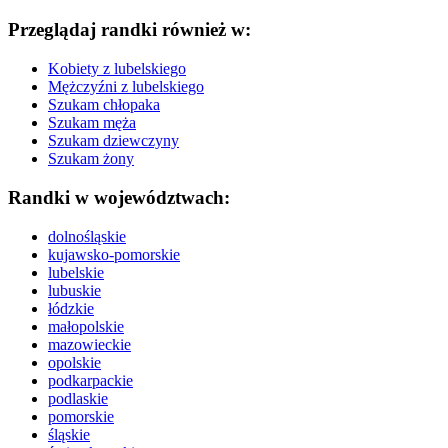
Przeglądaj randki również w:
Kobiety z lubelskiego
Mężczyźni z lubelskiego
Szukam chłopaka
Szukam męża
Szukam dziewczyny
Szukam żony
Randki w województwach:
dolnośląskie
kujawsko-pomorskie
lubelskie
lubuskie
łódzkie
małopolskie
mazowieckie
opolskie
podkarpackie
podlaskie
pomorskie
śląskie