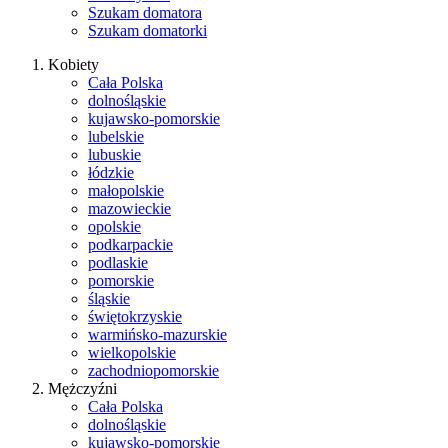
Szukam domatora
Szukam domatorki
Kobiety
Cała Polska
dolnośląskie
kujawsko-pomorskie
lubelskie
lubuskie
łódzkie
małopolskie
mazowieckie
opolskie
podkarpackie
podlaskie
pomorskie
śląskie
świętokrzyskie
warmińsko-mazurskie
wielkopolskie
zachodniopomorskie
Mężczyźni
Cała Polska
dolnośląskie
kujawsko-pomorskie