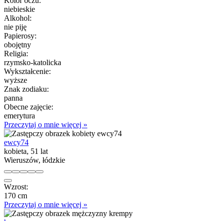
Kolor oczu:
niebieskie
Alkohol:
nie piję
Papierosy:
obojętny
Religia:
rzymsko-katolicka
Wykształcenie:
wyższe
Znak zodiaku:
panna
Obecne zajęcie:
emerytura
Przeczytaj o mnie więcej »
ewcy74
kobieta, 51 lat
Wieruszów, łódzkie
Wzrost:
170 cm
Przeczytaj o mnie więcej »