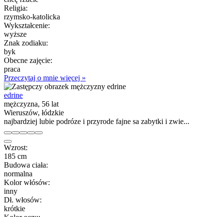
Religia:
rzymsko-katolicka
Wykształcenie:
wyższe
Znak zodiaku:
byk
Obecne zajęcie:
praca
Przeczytaj o mnie więcej »
edrine
mężczyzna, 56 lat
Wieruszów, łódzkie
najbardziej lubie podróze i przyrode fajne sa zabytki i zwie...
Wzrost:
185 cm
Budowa ciała:
normalna
Kolor włósów:
inny
Dł. włosów:
krótkie