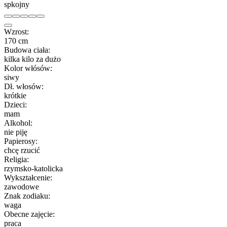
spkojny
Wzrost:
170 cm
Budowa ciała:
kilka kilo za dużo
Kolor włósów:
siwy
Dł. włosów:
krótkie
Dzieci:
mam
Alkohol:
nie piję
Papierosy:
chcę rzucić
Religia:
rzymsko-katolicka
Wykształcenie:
zawodowe
Znak zodiaku:
waga
Obecne zajęcie:
praca