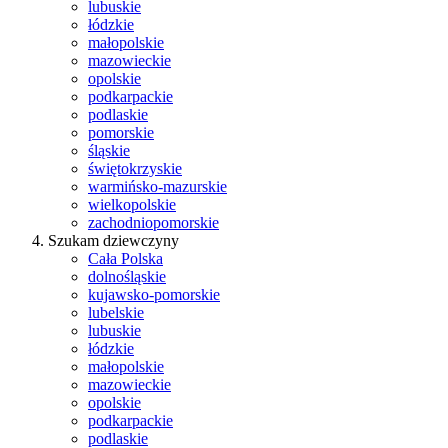
lubuskie
łódzkie
małopolskie
mazowieckie
opolskie
podkarpackie
podlaskie
pomorskie
śląskie
świętokrzyskie
warmińsko-mazurskie
wielkopolskie
zachodniopomorskie
Szukam dziewczyny
Cała Polska
dolnośląskie
kujawsko-pomorskie
lubelskie
lubuskie
łódzkie
małopolskie
mazowieckie
opolskie
podkarpackie
podlaskie