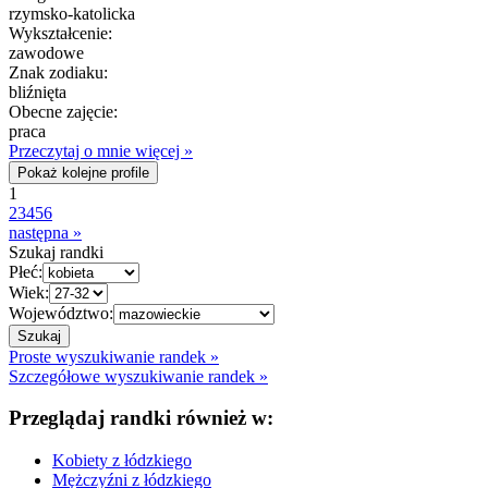
rzymsko-katolicka
Wykształcenie:
zawodowe
Znak zodiaku:
bliźnięta
Obecne zajęcie:
praca
Przeczytaj o mnie więcej »
Pokaż kolejne profile
1
2
3
4
5
6
następna »
Szukaj randki
Płeć:
Wiek:
Województwo:
Proste wyszukiwanie randek »
Szczegółowe wyszukiwanie randek »
Przeglądaj randki również w:
Kobiety z łódzkiego
Mężczyźni z łódzkiego