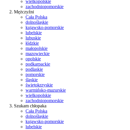
wielkopolskie
zachodniopomorskie
Mężczyźni
Cała Polska
dolnośląskie
kujawsko-pomorskie
lubelskie
lubuskie
łódzkie
małopolskie
mazowieckie
opolskie
podkarpackie
podlaskie
pomorskie
śląskie
świętokrzyskie
warmińsko-mazurskie
wielkopolskie
zachodniopomorskie
Szukam chłopaka
Cała Polska
dolnośląskie
kujawsko-pomorskie
lubelskie