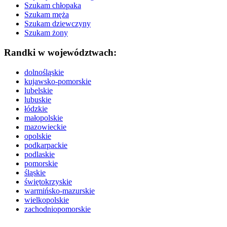
Szukam chłopaka
Szukam męża
Szukam dziewczyny
Szukam żony
Randki w województwach:
dolnośląskie
kujawsko-pomorskie
lubelskie
lubuskie
łódzkie
małopolskie
mazowieckie
opolskie
podkarpackie
podlaskie
pomorskie
śląskie
świętokrzyskie
warmińsko-mazurskie
wielkopolskie
zachodniopomorskie