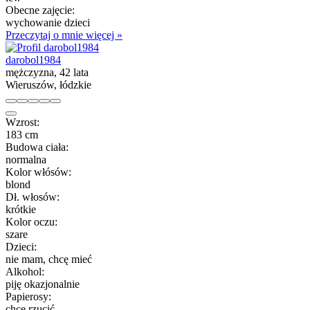
Obecne zajęcie:
wychowanie dzieci
Przeczytaj o mnie więcej »
darobol1984
mężczyzna, 42 lata
Wieruszów, łódzkie
Wzrost:
183 cm
Budowa ciała:
normalna
Kolor włósów:
blond
Dł. włosów:
krótkie
Kolor oczu:
szare
Dzieci:
nie mam, chcę mieć
Alkohol:
piję okazjonalnie
Papierosy:
chcę rzucić