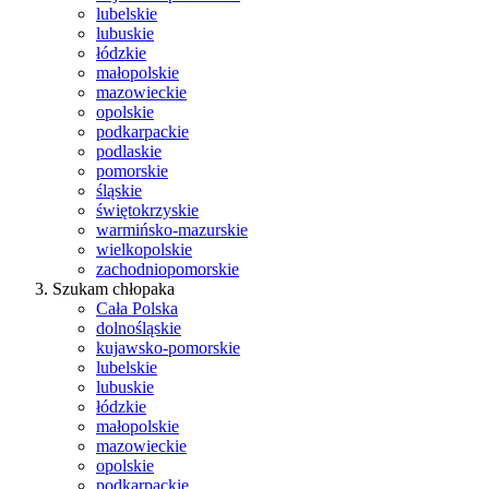
lubelskie
lubuskie
łódzkie
małopolskie
mazowieckie
opolskie
podkarpackie
podlaskie
pomorskie
śląskie
świętokrzyskie
warmińsko-mazurskie
wielkopolskie
zachodniopomorskie
Szukam chłopaka
Cała Polska
dolnośląskie
kujawsko-pomorskie
lubelskie
lubuskie
łódzkie
małopolskie
mazowieckie
opolskie
podkarpackie