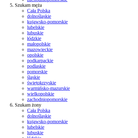
Szukam męża
Cała Polska
dolnośląskie
kujawsko-pomorskie
lubelskie
lubuskie
łódzkie
małopolskie
mazowieckie
opolskie
podkarpackie
podlaskie
pomorskie
śląskie
świętokrzyskie
warmińsko-mazurskie
wielkopolskie
zachodniopomorskie
Szukam żony
Cała Polska
dolnośląskie
kujawsko-pomorskie
lubelskie
lubuskie