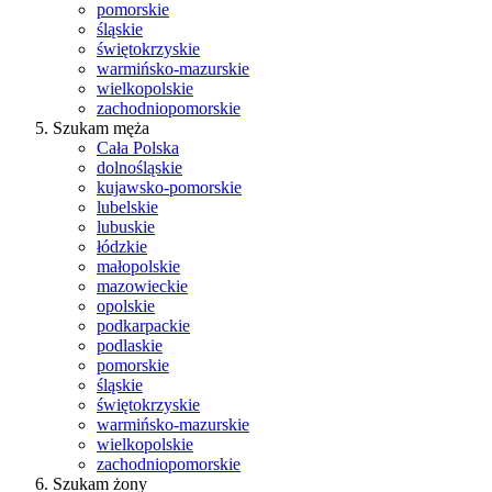
pomorskie
śląskie
świętokrzyskie
warmińsko-mazurskie
wielkopolskie
zachodniopomorskie
Szukam męża
Cała Polska
dolnośląskie
kujawsko-pomorskie
lubelskie
lubuskie
łódzkie
małopolskie
mazowieckie
opolskie
podkarpackie
podlaskie
pomorskie
śląskie
świętokrzyskie
warmińsko-mazurskie
wielkopolskie
zachodniopomorskie
Szukam żony