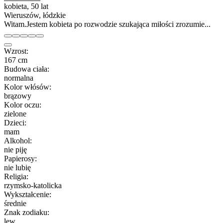
kobieta, 50 lat
Wieruszów, łódzkie
Witam.Jestem kobieta po rozwodzie szukająca miłości zrozumie...
Wzrost:
167 cm
Budowa ciała:
normalna
Kolor włósów:
brązowy
Kolor oczu:
zielone
Dzieci:
mam
Alkohol:
nie piję
Papierosy:
nie lubię
Religia:
rzymsko-katolicka
Wykształcenie:
średnie
Znak zodiaku:
lew