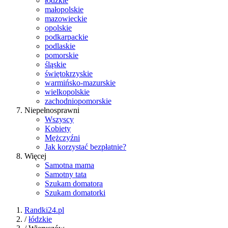
łódzkie
małopolskie
mazowieckie
opolskie
podkarpackie
podlaskie
pomorskie
śląskie
świętokrzyskie
warmińsko-mazurskie
wielkopolskie
zachodniopomorskie
Niepełnosprawni
Wszyscy
Kobiety
Mężczyźni
Jak korzystać bezpłatnie?
Więcej
Samotna mama
Samotny tata
Szukam domatora
Szukam domatorki
Randki24.pl
/
łódzkie