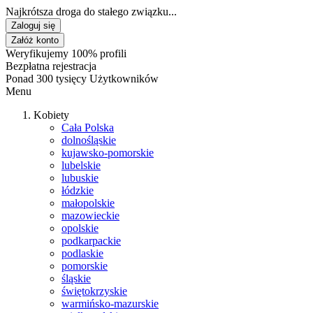
Najkrótsza droga do stałego związku...
Zaloguj się
Załóż konto
Weryfikujemy 100% profili
Bezpłatna rejestracja
Ponad 300 tysięcy Użytkowników
Menu
Kobiety
Cała Polska
dolnośląskie
kujawsko-pomorskie
lubelskie
lubuskie
łódzkie
małopolskie
mazowieckie
opolskie
podkarpackie
podlaskie
pomorskie
śląskie
świętokrzyskie
warmińsko-mazurskie