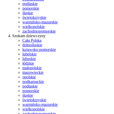
podlaskie
pomorskie
śląskie
świętokrzyskie
warmińsko-mazurskie
wielkopolskie
zachodniopomorskie
Szukam dziewczyny
Cała Polska
dolnośląskie
kujawsko-pomorskie
lubelskie
lubuskie
łódzkie
małopolskie
mazowieckie
opolskie
podkarpackie
podlaskie
pomorskie
śląskie
świętokrzyskie
warmińsko-mazurskie
wielkopolskie
zachodniopomorskie