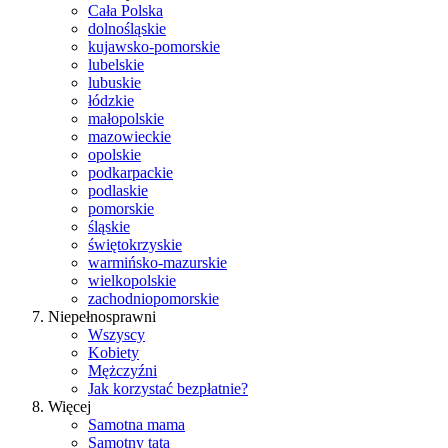
Cała Polska
dolnośląskie
kujawsko-pomorskie
lubelskie
lubuskie
łódzkie
małopolskie
mazowieckie
opolskie
podkarpackie
podlaskie
pomorskie
śląskie
świętokrzyskie
warmińsko-mazurskie
wielkopolskie
zachodniopomorskie
Niepełnosprawni
Wszyscy
Kobiety
Mężczyźni
Jak korzystać bezpłatnie?
Więcej
Samotna mama
Samotny tata