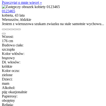
Przeczytaj o mnie więcej »
0123465
kobieta, 43 lata
Wieruszów, łódzkie
Jestem z wieruszowa szukam zwiazku na stale samotnie wychowu...
Wzrost:
176 cm
Budowa ciała:
szczupła
Kolor włósów:
brązowy
Dł. włosów:
krótkie
Kolor oczu:
zielone
Dzieci:
mam
Alkohol:
piję okazjonalnie
Papierosy:
obojętny
Religia: