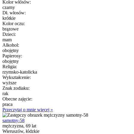
Kolor włósów:
czarny
Dł. włosów:
krótkie
Kolor oczu:
brązowe
Dzieci:
mam
Alkohol:
obojętny
Papierosy:
obojętny
Religia:
rzymsko-katolicka
Wykształcenie:
wyższe
Znak zodiaku:
rak
Obecne zajęcie:
praca
Przeczytaj o mnie więcej »
samotny-58
mężczyzna, 69 lat
Wieruszów, łódzkie