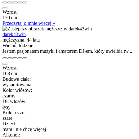
Wzrost:
170 cm
Przeczytaj o mnie więcej »
darek43wln
mężczyzna, 44 lata
Wieluń, łódzkie
Jestem pasjonatem muzyki i amatorem DJ-em, który uwielbia tw...
Wzrost:
168 cm
Budowa ciała:
wysportowana
Kolor włósów:
czarny
Dł. włosów:
łysy
Kolor oczu:
szare
Dzieci:
mam i nie chcę więcej
Alkohol: