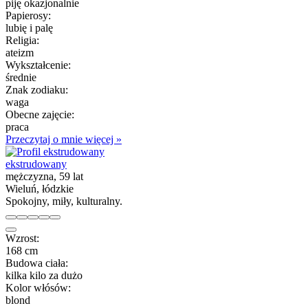
piję okazjonalnie
Papierosy:
lubię i palę
Religia:
ateizm
Wykształcenie:
średnie
Znak zodiaku:
waga
Obecne zajęcie:
praca
Przeczytaj o mnie więcej »
ekstrudowany
mężczyzna, 59 lat
Wieluń, łódzkie
Spokojny, miły, kulturalny.
Wzrost:
168 cm
Budowa ciała:
kilka kilo za dużo
Kolor włósów:
blond