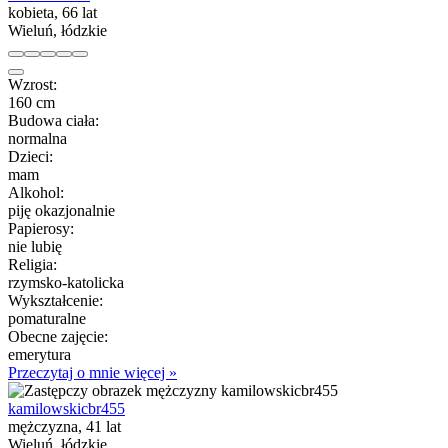
kobieta, 66 lat
Wieluń, łódzkie
Wzrost:
160 cm
Budowa ciała:
normalna
Dzieci:
mam
Alkohol:
piję okazjonalnie
Papierosy:
nie lubię
Religia:
rzymsko-katolicka
Wykształcenie:
pomaturalne
Obecne zajęcie:
emerytura
Przeczytaj o mnie więcej »
kamilowskicbr455
mężczyzna, 41 lat
Wieluń, łódzkie