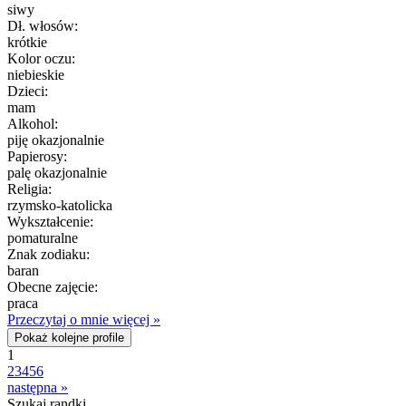
siwy
Dł. włosów:
krótkie
Kolor oczu:
niebieskie
Dzieci:
mam
Alkohol:
piję okazjonalnie
Papierosy:
palę okazjonalnie
Religia:
rzymsko-katolicka
Wykształcenie:
pomaturalne
Znak zodiaku:
baran
Obecne zajęcie:
praca
Przeczytaj o mnie więcej »
Pokaż kolejne profile
1
2
3
4
5
6
następna »
Szukaj randki