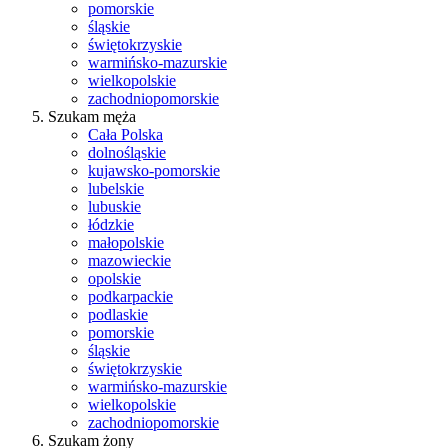
pomorskie
śląskie
świętokrzyskie
warmińsko-mazurskie
wielkopolskie
zachodniopomorskie
Szukam męża
Cała Polska
dolnośląskie
kujawsko-pomorskie
lubelskie
lubuskie
łódzkie
małopolskie
mazowieckie
opolskie
podkarpackie
podlaskie
pomorskie
śląskie
świętokrzyskie
warmińsko-mazurskie
wielkopolskie
zachodniopomorskie
Szukam żony