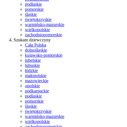
podlaskie
pomorskie
śląskie
świętokrzyskie
warmińsko-mazurskie
wielkopolskie
zachodniopomorskie
Szukam dziewczyny
Cała Polska
dolnośląskie
kujawsko-pomorskie
lubelskie
lubuskie
łódzkie
małopolskie
mazowieckie
opolskie
podkarpackie
podlaskie
pomorskie
śląskie
świętokrzyskie
warmińsko-mazurskie
wielkopolskie
zachodniopomorskie