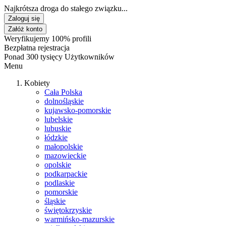
Najkrótsza droga do stałego związku...
Zaloguj się
Załóż konto
Weryfikujemy 100% profili
Bezpłatna rejestracja
Ponad 300 tysięcy Użytkowników
Menu
Kobiety
Cała Polska
dolnośląskie
kujawsko-pomorskie
lubelskie
lubuskie
łódzkie
małopolskie
mazowieckie
opolskie
podkarpackie
podlaskie
pomorskie
śląskie
świętokrzyskie
warmińsko-mazurskie