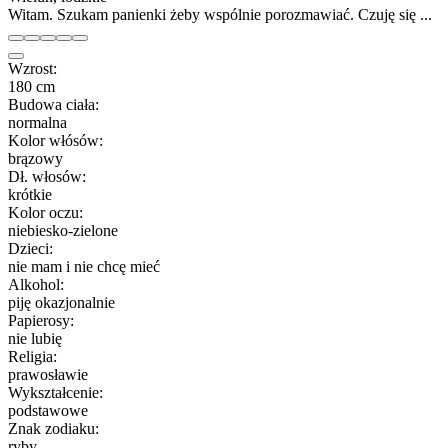
Witam. Szukam panienki żeby wspólnie porozmawiać. Czuję się ...
Wzrost:
180 cm
Budowa ciała:
normalna
Kolor włósów:
brązowy
Dł. włosów:
krótkie
Kolor oczu:
niebiesko-zielone
Dzieci:
nie mam i nie chcę mieć
Alkohol:
piję okazjonalnie
Papierosy:
nie lubię
Religia:
prawosławie
Wykształcenie:
podstawowe
Znak zodiaku:
ryby