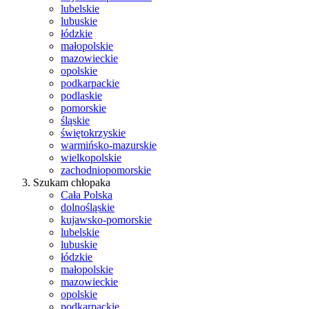
lubelskie
lubuskie
łódzkie
małopolskie
mazowieckie
opolskie
podkarpackie
podlaskie
pomorskie
śląskie
świętokrzyskie
warmińsko-mazurskie
wielkopolskie
zachodniopomorskie
Szukam chłopaka
Cała Polska
dolnośląskie
kujawsko-pomorskie
lubelskie
lubuskie
łódzkie
małopolskie
mazowieckie
opolskie
podkarpackie