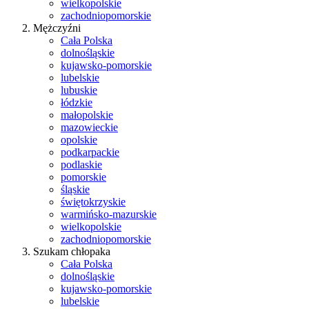
wielkopolskie
zachodniopomorskie
Mężczyźni
Cała Polska
dolnośląskie
kujawsko-pomorskie
lubelskie
lubuskie
łódzkie
małopolskie
mazowieckie
opolskie
podkarpackie
podlaskie
pomorskie
śląskie
świętokrzyskie
warmińsko-mazurskie
wielkopolskie
zachodniopomorskie
Szukam chłopaka
Cała Polska
dolnośląskie
kujawsko-pomorskie
lubelskie