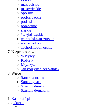
łódzkie
małopolskie
mazowieckie
opolskie
podkarpackie
podlaskie
pomorskie
śląskie
świętokrzyskie
warmińsko-mazurskie
wielkopolskie
zachodniopomorskie
Niepełnosprawni
Wszyscy
Kobiety
Mężczyźni
Jak korzystać bezpłatnie?
Więcej
Samotna mama
Samotny tata
Szukam domatora
Szukam domatorki
Randki24.pl
/
łódzkie