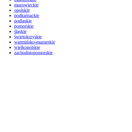
mazowieckie
opolskie
podkarpackie
podlaskie
pomorskie
śląskie
świętokrzyskie
warmińsko-mazurskie
wielkopolskie
zachodniopomorskie