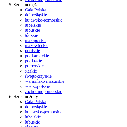
Szukam męża
Cała Polska
dolnośląskie
kujawsko-pomorskie
lubelskie
lubuskie
łódzkie
małopolskie
mazowieckie
opolskie
podkarpackie
podlaskie
pomorskie
śląskie
świętokrzyskie
warmińsko-mazurskie
wielkopolskie
zachodniopomorskie
Szukam żony
Cała Polska
dolnośląskie
kujawsko-pomorskie
lubelskie
lubuskie