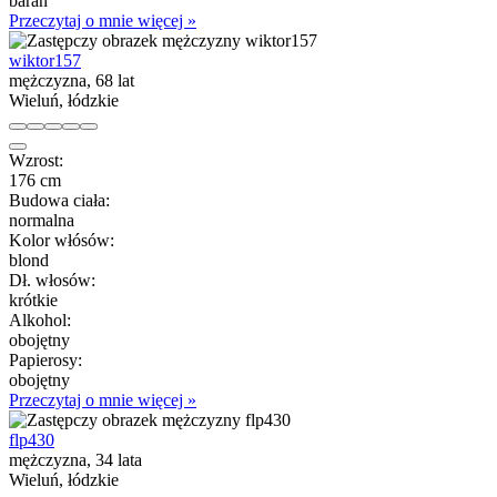
baran
Przeczytaj o mnie więcej »
wiktor157
mężczyzna, 68 lat
Wieluń, łódzkie
Wzrost:
176 cm
Budowa ciała:
normalna
Kolor włósów:
blond
Dł. włosów:
krótkie
Alkohol:
obojętny
Papierosy:
obojętny
Przeczytaj o mnie więcej »
flp430
mężczyzna, 34 lata
Wieluń, łódzkie