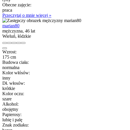
Obecne zajęcie:
praca
Przeczytaj o mnie więcej »
marian80
mężczyzna, 46 lat
Wieluń, łódzkie
Wzrost:
175 cm
Budowa ciała:
normalna
Kolor włósów:
inny
Dł. włosów:
krótkie
Kolor oczu:
szare
Alkohol:
obojętny
Papierosy:
lubię i palę
Znak zodiaku: