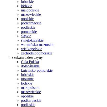
lubuskie
łódzkie
małopolskie
mazowieckie
opolskie
podkarpackie
podlaskie
pomorskie
śląskie
świętokrzyskie
warmińsko-mazurskie
wielkopolskie
zachodniopomorskie
Szukam dziewczyny
Cała Polska
dolnośląskie
kujawsko-pomorskie
lubelskie
lubuskie
łódzkie
małopolskie
mazowieckie
opolskie
podkarpackie
podlaskie