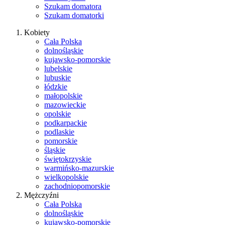
Szukam domatora
Szukam domatorki
Kobiety
Cała Polska
dolnośląskie
kujawsko-pomorskie
lubelskie
lubuskie
łódzkie
małopolskie
mazowieckie
opolskie
podkarpackie
podlaskie
pomorskie
śląskie
świętokrzyskie
warmińsko-mazurskie
wielkopolskie
zachodniopomorskie
Mężczyźni
Cała Polska
dolnośląskie
kujawsko-pomorskie