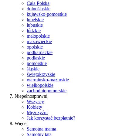
Cała Polska
dolnośląskie
kujawsko-pomorskie
lubelskie
lubuskie
łódzkie
małopolskie
mazowieckie
opolskie
podkarpackie
podlaskie
pomorskie
śląskie
świętokrzyskie
warmińsko-mazurskie
wielkopolskie
zachodniopomorskie
Niepełnosprawni
Wszyscy
Kobiety
Mężczyźni
Jak korzystać bezpłatnie?
Więcej
Samotna mama
Samotny tata