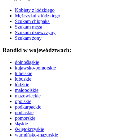
Kobiety z łódzkiego
Mężczyźni z łódzkiego
Szukam chłopaka
Szukam męża
Szukam dziewczyny
Szukam żony
Randki w województwach:
dolnośląskie
kujawsko-pomorskie
lubelskie
lubuskie
łódzkie
małopolskie
mazowieckie
opolskie
podkarpackie
podlaskie
pomorskie
śląskie
świętokrzyskie
warmińsko-mazurskie