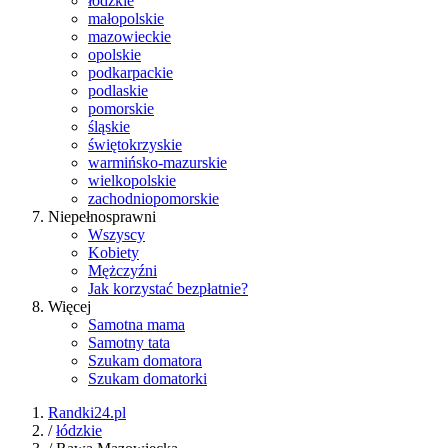
łódzkie
małopolskie
mazowieckie
opolskie
podkarpackie
podlaskie
pomorskie
śląskie
świętokrzyskie
warmińsko-mazurskie
wielkopolskie
zachodniopomorskie
Niepełnosprawni
Wszyscy
Kobiety
Mężczyźni
Jak korzystać bezpłatnie?
Więcej
Samotna mama
Samotny tata
Szukam domatora
Szukam domatorki
Randki24.pl
/
łódzkie