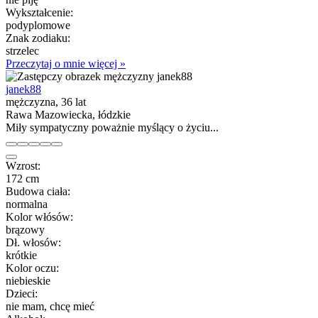
Wykształcenie:
podyplomowe
Znak zodiaku:
strzelec
Przeczytaj o mnie więcej »
janek88
mężczyzna, 36 lat
Rawa Mazowiecka, łódzkie
Miły sympatyczny poważnie myślący o życiu...
Wzrost:
172 cm
Budowa ciała:
normalna
Kolor włósów:
brązowy
Dł. włosów:
krótkie
Kolor oczu:
niebieskie
Dzieci:
nie mam, chcę mieć