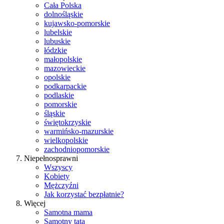
Cała Polska
dolnośląskie
kujawsko-pomorskie
lubelskie
lubuskie
łódzkie
małopolskie
mazowieckie
opolskie
podkarpackie
podlaskie
pomorskie
śląskie
świętokrzyskie
warmińsko-mazurskie
wielkopolskie
zachodniopomorskie
Niepełnosprawni
Wszyscy
Kobiety
Mężczyźni
Jak korzystać bezpłatnie?
Więcej
Samotna mama
Samotny tata