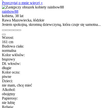
Przeczytaj o mnie więcej »
rainbow88
kobieta, 38 lat
Rawa Mazowiecka, łódzkie
Jestem spokojną, skromną dziewczyną, która czuje się samotna...
Wzrost:
161 cm
Budowa ciała:
normalna
Kolor włósów:
brązowy
Dł. włosów:
długie
Kolor oczu:
piwne
Dzieci:
nie mam, chcę mieć
Alkohol:
obojętny
Papierosy:
nie lubię
Religia: