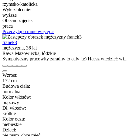
rzymsko-katolicka
Wykształcenie:
wyższe
Obecne zajęcie:
praca
Przeczytaj o mnie więcej »
franek3
mężczyzna, 36 lat
Rawa Mazowiecka, łódzkie
Sympatyczny pracowity zaradny to cały ja:) Hcesz wiedzieć wi...
Wzrost:
172 cm
Budowa ciała:
normalna
Kolor włósów:
brązowy
Dł. włosów:
krótkie
Kolor oczu:
niebieskie
Dzieci:
nie mam, chcę mieć