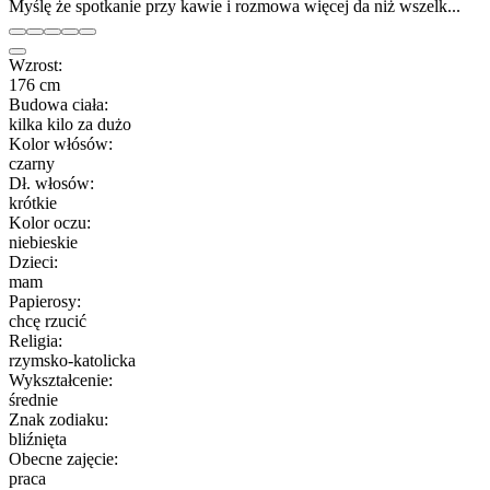
Myślę że spotkanie przy kawie i rozmowa więcej da niż wszelk...
Wzrost:
176 cm
Budowa ciała:
kilka kilo za dużo
Kolor włósów:
czarny
Dł. włosów:
krótkie
Kolor oczu:
niebieskie
Dzieci:
mam
Papierosy:
chcę rzucić
Religia:
rzymsko-katolicka
Wykształcenie:
średnie
Znak zodiaku:
bliźnięta
Obecne zajęcie:
praca