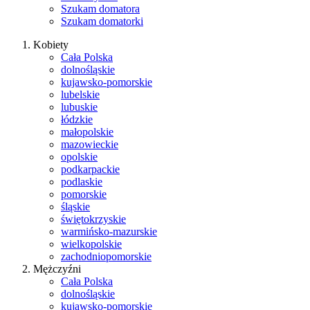
Szukam domatora
Szukam domatorki
Kobiety
Cała Polska
dolnośląskie
kujawsko-pomorskie
lubelskie
lubuskie
łódzkie
małopolskie
mazowieckie
opolskie
podkarpackie
podlaskie
pomorskie
śląskie
świętokrzyskie
warmińsko-mazurskie
wielkopolskie
zachodniopomorskie
Mężczyźni
Cała Polska
dolnośląskie
kujawsko-pomorskie