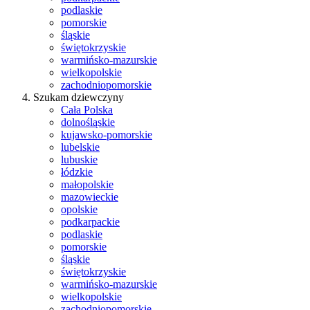
podlaskie
pomorskie
śląskie
świętokrzyskie
warmińsko-mazurskie
wielkopolskie
zachodniopomorskie
Szukam dziewczyny
Cała Polska
dolnośląskie
kujawsko-pomorskie
lubelskie
lubuskie
łódzkie
małopolskie
mazowieckie
opolskie
podkarpackie
podlaskie
pomorskie
śląskie
świętokrzyskie
warmińsko-mazurskie
wielkopolskie
zachodniopomorskie