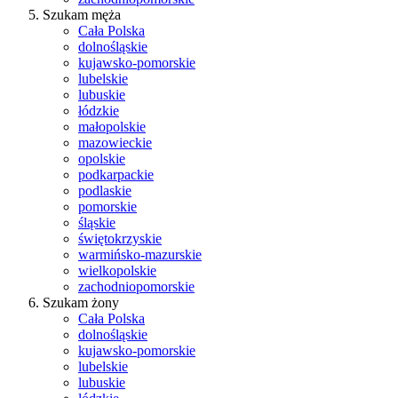
Szukam męża
Cała Polska
dolnośląskie
kujawsko-pomorskie
lubelskie
lubuskie
łódzkie
małopolskie
mazowieckie
opolskie
podkarpackie
podlaskie
pomorskie
śląskie
świętokrzyskie
warmińsko-mazurskie
wielkopolskie
zachodniopomorskie
Szukam żony
Cała Polska
dolnośląskie
kujawsko-pomorskie
lubelskie
lubuskie