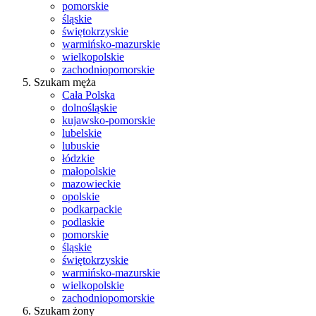
pomorskie
śląskie
świętokrzyskie
warmińsko-mazurskie
wielkopolskie
zachodniopomorskie
Szukam męża
Cała Polska
dolnośląskie
kujawsko-pomorskie
lubelskie
lubuskie
łódzkie
małopolskie
mazowieckie
opolskie
podkarpackie
podlaskie
pomorskie
śląskie
świętokrzyskie
warmińsko-mazurskie
wielkopolskie
zachodniopomorskie
Szukam żony