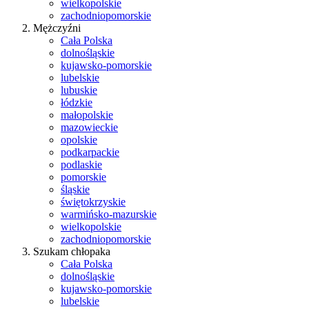
wielkopolskie
zachodniopomorskie
Mężczyźni
Cała Polska
dolnośląskie
kujawsko-pomorskie
lubelskie
lubuskie
łódzkie
małopolskie
mazowieckie
opolskie
podkarpackie
podlaskie
pomorskie
śląskie
świętokrzyskie
warmińsko-mazurskie
wielkopolskie
zachodniopomorskie
Szukam chłopaka
Cała Polska
dolnośląskie
kujawsko-pomorskie
lubelskie