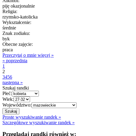
Alkohol:
piję okazjonalnie
Religia:
rzymsko-katolicka
Wykształcenie:
średnie
Znak zodiaku:
byk
Obecne zajęcie:
praca
Przeczytaj o mnie więcej »
« poprzednia
1
2
3
4
5
6
następna »
Szukaj randki
Płeć:
Wiek:
Województwo:
Proste wyszukiwanie randek »
Szczegółowe wyszukiwanie randek »
Przeglądaj randki również w: