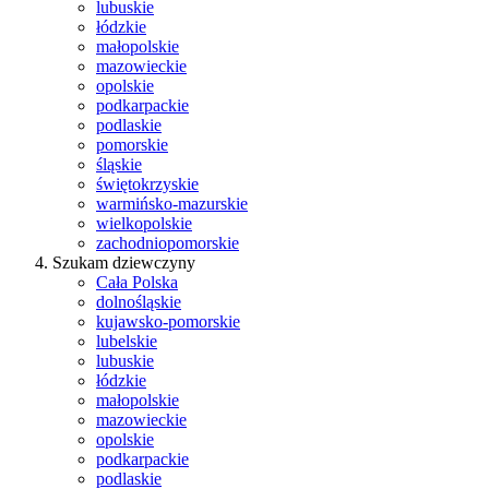
lubuskie
łódzkie
małopolskie
mazowieckie
opolskie
podkarpackie
podlaskie
pomorskie
śląskie
świętokrzyskie
warmińsko-mazurskie
wielkopolskie
zachodniopomorskie
Szukam dziewczyny
Cała Polska
dolnośląskie
kujawsko-pomorskie
lubelskie
lubuskie
łódzkie
małopolskie
mazowieckie
opolskie
podkarpackie
podlaskie