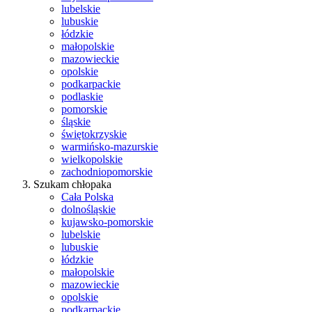
lubelskie
lubuskie
łódzkie
małopolskie
mazowieckie
opolskie
podkarpackie
podlaskie
pomorskie
śląskie
świętokrzyskie
warmińsko-mazurskie
wielkopolskie
zachodniopomorskie
Szukam chłopaka
Cała Polska
dolnośląskie
kujawsko-pomorskie
lubelskie
lubuskie
łódzkie
małopolskie
mazowieckie
opolskie
podkarpackie