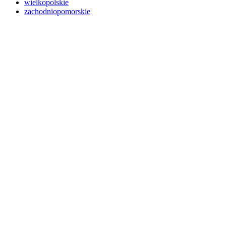
wielkopolskie
zachodniopomorskie