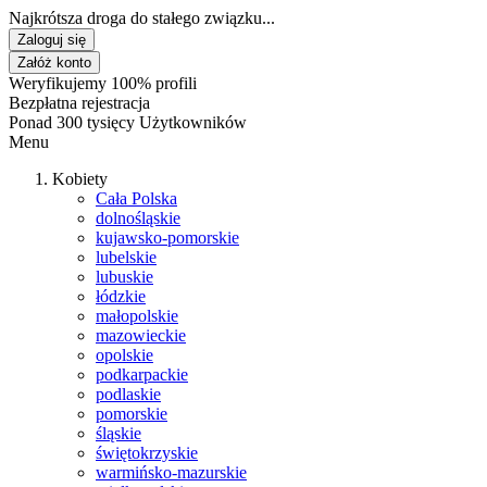
Najkrótsza droga do stałego związku...
Zaloguj się
Załóż konto
Weryfikujemy 100% profili
Bezpłatna rejestracja
Ponad 300 tysięcy Użytkowników
Menu
Kobiety
Cała Polska
dolnośląskie
kujawsko-pomorskie
lubelskie
lubuskie
łódzkie
małopolskie
mazowieckie
opolskie
podkarpackie
podlaskie
pomorskie
śląskie
świętokrzyskie
warmińsko-mazurskie