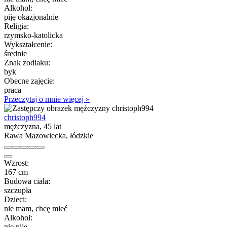
Alkohol:
piję okazjonalnie
Religia:
rzymsko-katolicka
Wykształcenie:
średnie
Znak zodiaku:
byk
Obecne zajęcie:
praca
Przeczytaj o mnie więcej »
christoph994
mężczyzna, 45 lat
Rawa Mazowiecka, łódzkie
Wzrost:
167 cm
Budowa ciała:
szczupła
Dzieci:
nie mam, chcę mieć
Alkohol:
nie piję