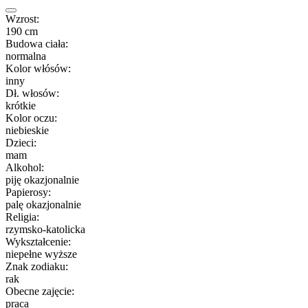
Wzrost:
190 cm
Budowa ciała:
normalna
Kolor włósów:
inny
Dł. włosów:
krótkie
Kolor oczu:
niebieskie
Dzieci:
mam
Alkohol:
piję okazjonalnie
Papierosy:
palę okazjonalnie
Religia:
rzymsko-katolicka
Wykształcenie:
niepełne wyższe
Znak zodiaku:
rak
Obecne zajęcie:
praca