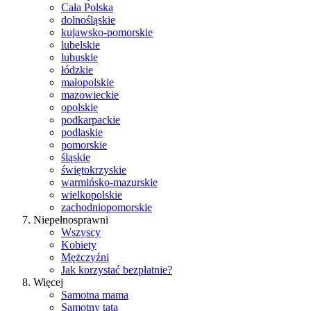
Cała Polska
dolnośląskie
kujawsko-pomorskie
lubelskie
lubuskie
łódzkie
małopolskie
mazowieckie
opolskie
podkarpackie
podlaskie
pomorskie
śląskie
świętokrzyskie
warmińsko-mazurskie
wielkopolskie
zachodniopomorskie
Niepełnosprawni
Wszyscy
Kobiety
Mężczyźni
Jak korzystać bezpłatnie?
Więcej
Samotna mama
Samotny tata