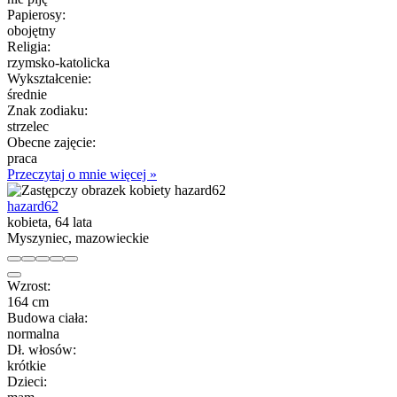
Papierosy:
obojętny
Religia:
rzymsko-katolicka
Wykształcenie:
średnie
Znak zodiaku:
strzelec
Obecne zajęcie:
praca
Przeczytaj o mnie więcej »
hazard62
kobieta, 64 lata
Myszyniec, mazowieckie
Wzrost:
164 cm
Budowa ciała:
normalna
Dł. włosów:
krótkie
Dzieci: