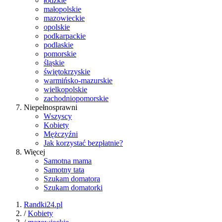
łódzkie
małopolskie
mazowieckie
opolskie
podkarpackie
podlaskie
pomorskie
śląskie
świętokrzyskie
warmińsko-mazurskie
wielkopolskie
zachodniopomorskie
Niepełnosprawni
Wszyscy
Kobiety
Mężczyźni
Jak korzystać bezpłatnie?
Więcej
Samotna mama
Samotny tata
Szukam domatora
Szukam domatorki
Randki24.pl
/
Kobiety