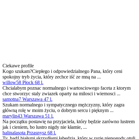
Ciekawe profile
Kogo szukam?Ciepłego i odpowiedzialnego Pana, który ceni
spokojny tryb życia, który zechce iść ze mną na ...
willow58 Płock 68 l.
Chcialabym poznac normalnego i wartosciowego faceta z ktorym
chce stworzyc staly zwiazek oparty na milosci i wiernosci ...
samotna7 Warszawa 47 l.
Szukam normalnego i sympatycznego mężczyzny, który zagra
główną rolę w moim życiu, o dobrym sercu i pięknym ...
marylin43 Warszawa 51 l.
Na początku postawię na przyjaciela, który będzie zarówno lustrem
jak i cieniem, bo lustro nigdy nie kłamie, ...
halinalasota Przasnysz 68 l.
Ty, bądź białymi skrzydłami łabędzia, który w razie niepogody otuli