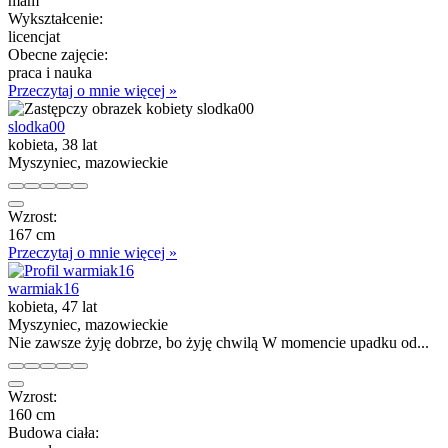
mam
Wykształcenie:
licencjat
Obecne zajęcie:
praca i nauka
Przeczytaj o mnie więcej »
slodka00
kobieta, 38 lat
Myszyniec, mazowieckie
Wzrost:
167 cm
Przeczytaj o mnie więcej »
warmiak16
kobieta, 47 lat
Myszyniec, mazowieckie
Nie zawsze żyję dobrze, bo żyję chwilą W momencie upadku od...
Wzrost:
160 cm
Budowa ciała: