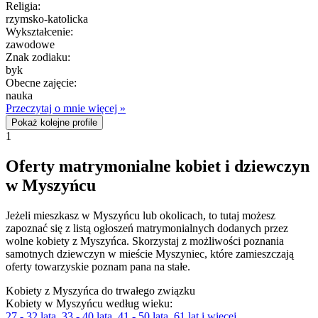
Religia:
rzymsko-katolicka
Wykształcenie:
zawodowe
Znak zodiaku:
byk
Obecne zajęcie:
nauka
Przeczytaj o mnie więcej »
Pokaż kolejne profile
1
Oferty matrymonialne kobiet i dziewczyn
w Myszyńcu
Jeżeli mieszkasz w Myszyńcu lub okolicach, to tutaj możesz
zapoznać się z listą ogłoszeń matrymonialnych dodanych przez
wolne kobiety z Myszyńca. Skorzystaj z możliwości poznania
samotnych dziewczyn w mieście Myszyniec, które zamieszczają
oferty towarzyskie poznam pana na stałe.
Kobiety z Myszyńca do trwałego związku
Kobiety w Myszyńcu według wieku:
27 - 32 lata
,
33 - 40 lata
,
41 - 50 lata
,
61 lat i więcej