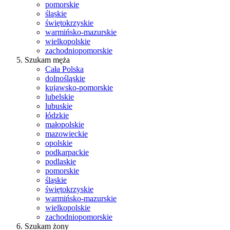
pomorskie
śląskie
świętokrzyskie
warmińsko-mazurskie
wielkopolskie
zachodniopomorskie
Szukam męża
Cała Polska
dolnośląskie
kujawsko-pomorskie
lubelskie
lubuskie
łódzkie
małopolskie
mazowieckie
opolskie
podkarpackie
podlaskie
pomorskie
śląskie
świętokrzyskie
warmińsko-mazurskie
wielkopolskie
zachodniopomorskie
Szukam żony