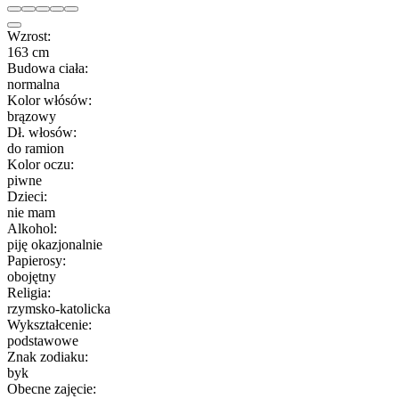
Wzrost:
163 cm
Budowa ciała:
normalna
Kolor włósów:
brązowy
Dł. włosów:
do ramion
Kolor oczu:
piwne
Dzieci:
nie mam
Alkohol:
piję okazjonalnie
Papierosy:
obojętny
Religia:
rzymsko-katolicka
Wykształcenie:
podstawowe
Znak zodiaku:
byk
Obecne zajęcie: