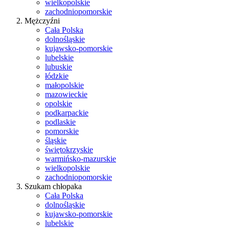
wielkopolskie
zachodniopomorskie
Mężczyźni
Cała Polska
dolnośląskie
kujawsko-pomorskie
lubelskie
lubuskie
łódzkie
małopolskie
mazowieckie
opolskie
podkarpackie
podlaskie
pomorskie
śląskie
świętokrzyskie
warmińsko-mazurskie
wielkopolskie
zachodniopomorskie
Szukam chłopaka
Cała Polska
dolnośląskie
kujawsko-pomorskie
lubelskie