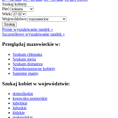
Szukaj kobiety
Płeć:
Wiek:
Województwo:
Proste wyszukiwanie randek »
Szczegółowe wyszukiwanie randek »
Przeglądaj mazowieckie w:
Szukam chłopaka
Szukam męża
Szukam domatora
Niepełnosprawne kobiety
Samotne mamy
Szukaj kobiet w województwie:
dolnośląskie
kujawsko-pomorskie
lubelskie
lubuskie
łódzkie
małopolskie