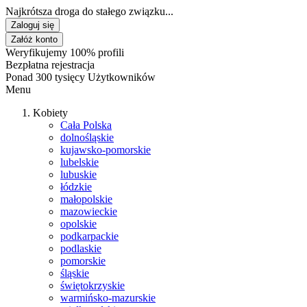
Najkrótsza droga do stałego związku...
Zaloguj się
Załóż konto
Weryfikujemy 100% profili
Bezpłatna rejestracja
Ponad 300 tysięcy Użytkowników
Menu
Kobiety
Cała Polska
dolnośląskie
kujawsko-pomorskie
lubelskie
lubuskie
łódzkie
małopolskie
mazowieckie
opolskie
podkarpackie
podlaskie
pomorskie
śląskie
świętokrzyskie
warmińsko-mazurskie