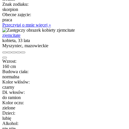
Znak zodiaku:
skorpion
Obecne zajęcie:
praca
Przeczytaj o mnie więcej »
zjemcitate
kobieta, 33 lata
Myszyniec, mazowieckie
Wzrost:
160 cm
Budowa ciała:
normalna
Kolor włósów:
czarny
Dł. włosów:
do ramion
Kolor oczu:
zielone
Dzieci:
lubię
Alkohol:
nie piję