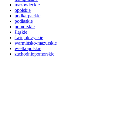
mazowieckie
opolskie
podkarpackie
podlaskie
pomorskie
śląskie
świętokrzyskie
warmińsko-mazurskie
wielkopolskie
zachodniopomorskie