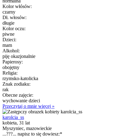
normalna
Kolor włósów:
czarny
Dł. włosów:
długie
Kolor oczu:
piwne
Dzieci:
mam
Alkohol:
piję okazjonalnie
Papierosy:
obojętny
Religia:
rzymsko-katolicka
Znak zodiaku:
rak
Obecne zajęcie:
wychowanie dzieci
Przeczytaj o mnie więcej »
karolcia_ss
kobieta, 31 lat
Myszyniec, mazowieckie
...???... napisz to się dowiesz:*