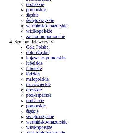
podlaskie
pomorskie
śląskie
świętokrzyskie
warmińsko-mazurskie
wielkopolskie
zachodniopomorskie
Szukam dziewczyny
Cała Polska
dolnośląskie
kujawsko-pomorskie
lubelskie
lubuskie
łódzkie
małopolskie
mazowieckie
opolskie
podkarpackie
podlaskie
pomorskie
śląskie
świętokrzyskie
warmińsko-mazurskie
wielkopolskie
zachodniopomorskie