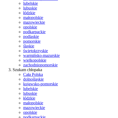
lubelskie
lubuskie
łódzkie
małopolskie
mazowieckie
opolskie
podkarpackie
podlaskie
pomorskie
śląskie
świętokrzyskie
warmińsko-mazurskie
wielkopolskie
zachodniopomorskie
Szukam chłopaka
Cała Polska
dolnośląskie
kujawsko-pomorskie
lubelskie
lubuskie
łódzkie
małopolskie
mazowieckie
opolskie
podkarpackie