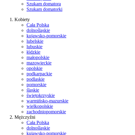
Szukam domatora
Szukam domatorki
Kobiety
Cała Polska
dolnośląskie
kujawsko-pomorskie
lubelskie
lubuskie
łódzkie
małopolskie
mazowieckie
opolskie
podkarpackie
podlaskie
pomorskie
śląskie
świętokrzyskie
warmińsko-mazurskie
wielkopolskie
zachodniopomorskie
Mężczyźni
Cała Polska
dolnośląskie
kujawsko-pomorskie