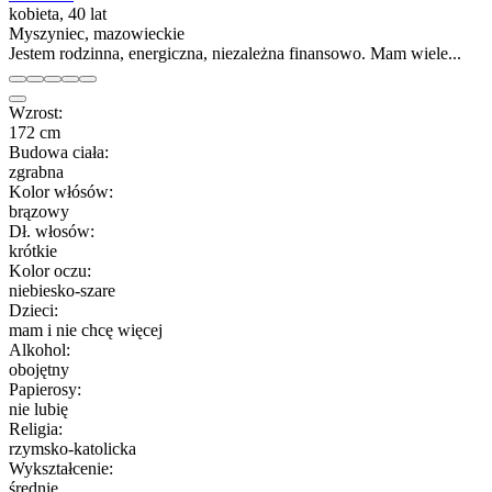
kobieta, 40 lat
Myszyniec, mazowieckie
Jestem rodzinna, energiczna, niezależna finansowo. Mam wiele...
Wzrost:
172 cm
Budowa ciała:
zgrabna
Kolor włósów:
brązowy
Dł. włosów:
krótkie
Kolor oczu:
niebiesko-szare
Dzieci:
mam i nie chcę więcej
Alkohol:
obojętny
Papierosy:
nie lubię
Religia:
rzymsko-katolicka
Wykształcenie:
średnie