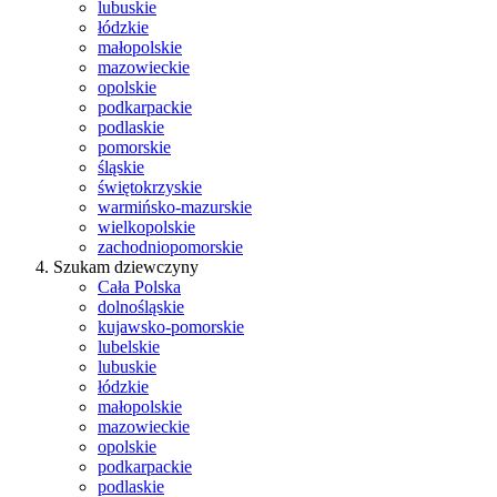
lubuskie
łódzkie
małopolskie
mazowieckie
opolskie
podkarpackie
podlaskie
pomorskie
śląskie
świętokrzyskie
warmińsko-mazurskie
wielkopolskie
zachodniopomorskie
Szukam dziewczyny
Cała Polska
dolnośląskie
kujawsko-pomorskie
lubelskie
lubuskie
łódzkie
małopolskie
mazowieckie
opolskie
podkarpackie
podlaskie