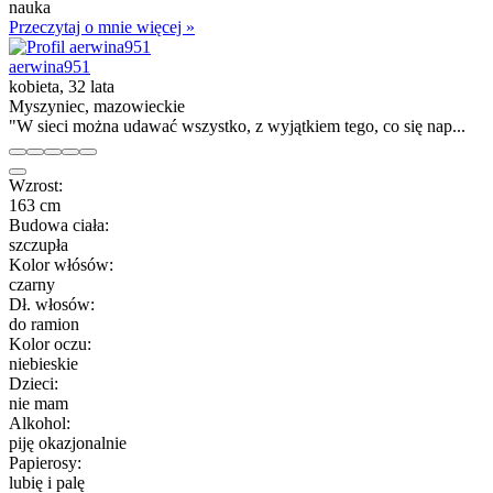
nauka
Przeczytaj o mnie więcej »
aerwina951
kobieta, 32 lata
Myszyniec, mazowieckie
"W sieci można udawać wszystko, z wyjątkiem tego, co się nap...
Wzrost:
163 cm
Budowa ciała:
szczupła
Kolor włósów:
czarny
Dł. włosów:
do ramion
Kolor oczu:
niebieskie
Dzieci:
nie mam
Alkohol:
piję okazjonalnie
Papierosy:
lubię i palę