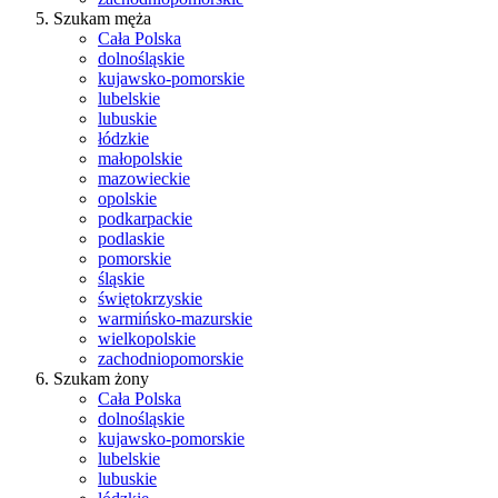
Szukam męża
Cała Polska
dolnośląskie
kujawsko-pomorskie
lubelskie
lubuskie
łódzkie
małopolskie
mazowieckie
opolskie
podkarpackie
podlaskie
pomorskie
śląskie
świętokrzyskie
warmińsko-mazurskie
wielkopolskie
zachodniopomorskie
Szukam żony
Cała Polska
dolnośląskie
kujawsko-pomorskie
lubelskie
lubuskie