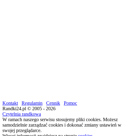
Kontakt
Regulamin
Cennik
Pomoc
Randki24.pl © 2005 - 2026
Czytelnia randkowa
W ramach naszego serwisu stosujemy pliki cookies. Możesz
samodzielnie zarządzać cookies i dokonać zmiany ustawień w
swojej przeglądarce.
Więcej informacji znajdziesz na stronie
cookies
.