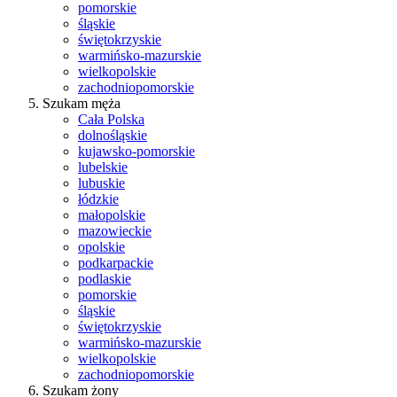
pomorskie
śląskie
świętokrzyskie
warmińsko-mazurskie
wielkopolskie
zachodniopomorskie
Szukam męża
Cała Polska
dolnośląskie
kujawsko-pomorskie
lubelskie
lubuskie
łódzkie
małopolskie
mazowieckie
opolskie
podkarpackie
podlaskie
pomorskie
śląskie
świętokrzyskie
warmińsko-mazurskie
wielkopolskie
zachodniopomorskie
Szukam żony