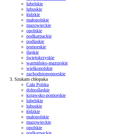
lubelskie
lubuskie
łódzkie
małopolskie
mazowieckie
opolskie
podkarpackie
podlaskie
pomorskie
śląskie
świętokrzyskie
warmińsko-mazurskie
wielkopolskie
zachodniopomorskie
Szukam chłopaka
Cała Polska
dolnośląskie
kujawsko-pomorskie
lubelskie
lubuskie
łódzkie
małopolskie
mazowieckie
opolskie
podkarpackie