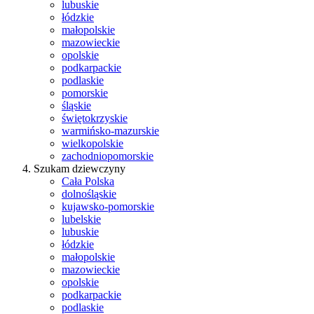
lubuskie
łódzkie
małopolskie
mazowieckie
opolskie
podkarpackie
podlaskie
pomorskie
śląskie
świętokrzyskie
warmińsko-mazurskie
wielkopolskie
zachodniopomorskie
Szukam dziewczyny
Cała Polska
dolnośląskie
kujawsko-pomorskie
lubelskie
lubuskie
łódzkie
małopolskie
mazowieckie
opolskie
podkarpackie
podlaskie