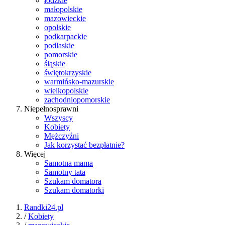
łódzkie
małopolskie
mazowieckie
opolskie
podkarpackie
podlaskie
pomorskie
śląskie
świętokrzyskie
warmińsko-mazurskie
wielkopolskie
zachodniopomorskie
Niepełnosprawni
Wszyscy
Kobiety
Mężczyźni
Jak korzystać bezpłatnie?
Więcej
Samotna mama
Samotny tata
Szukam domatora
Szukam domatorki
Randki24.pl
/
Kobiety