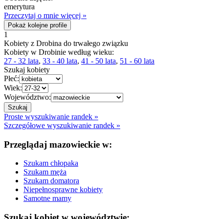
emerytura
Przeczytaj o mnie więcej »
Pokaż kolejne profile
1
Kobiety z Drobina do trwałego związku
Kobiety w Drobinie według wieku:
27 - 32 lata
,
33 - 40 lata
,
41 - 50 lata
,
51 - 60 lata
Szukaj kobiety
Płeć:
Wiek:
Województwo:
Proste wyszukiwanie randek »
Szczegółowe wyszukiwanie randek »
Przeglądaj mazowieckie w:
Szukam chłopaka
Szukam męża
Szukam domatora
Niepełnosprawne kobiety
Samotne mamy
Szukaj kobiet w województwie: