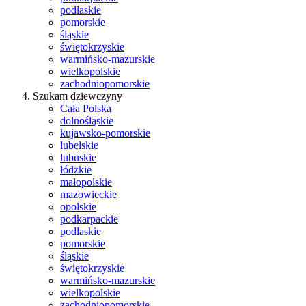
podlaskie
pomorskie
śląskie
świętokrzyskie
warmińsko-mazurskie
wielkopolskie
zachodniopomorskie
Szukam dziewczyny
Cała Polska
dolnośląskie
kujawsko-pomorskie
lubelskie
lubuskie
łódzkie
małopolskie
mazowieckie
opolskie
podkarpackie
podlaskie
pomorskie
śląskie
świętokrzyskie
warmińsko-mazurskie
wielkopolskie
zachodniopomorskie