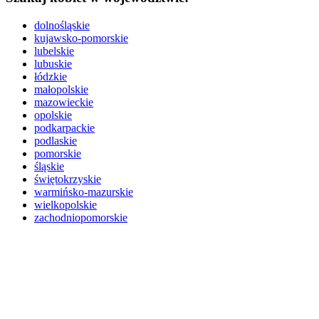
dolnośląskie
kujawsko-pomorskie
lubelskie
lubuskie
łódzkie
małopolskie
mazowieckie
opolskie
podkarpackie
podlaskie
pomorskie
śląskie
świętokrzyskie
warmińsko-mazurskie
wielkopolskie
zachodniopomorskie