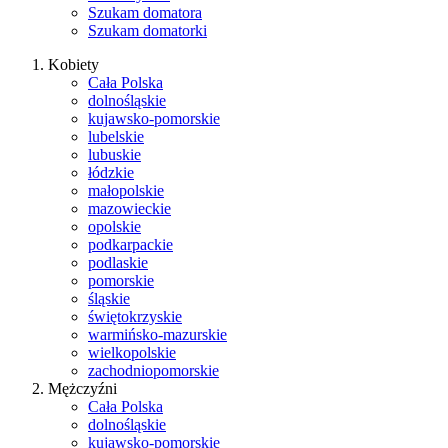
Szukam domatora
Szukam domatorki
Kobiety
Cała Polska
dolnośląskie
kujawsko-pomorskie
lubelskie
lubuskie
łódzkie
małopolskie
mazowieckie
opolskie
podkarpackie
podlaskie
pomorskie
śląskie
świętokrzyskie
warmińsko-mazurskie
wielkopolskie
zachodniopomorskie
Mężczyźni
Cała Polska
dolnośląskie
kujawsko-pomorskie