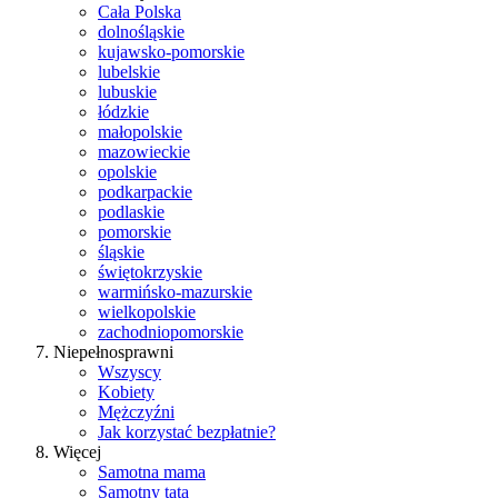
Cała Polska
dolnośląskie
kujawsko-pomorskie
lubelskie
lubuskie
łódzkie
małopolskie
mazowieckie
opolskie
podkarpackie
podlaskie
pomorskie
śląskie
świętokrzyskie
warmińsko-mazurskie
wielkopolskie
zachodniopomorskie
Niepełnosprawni
Wszyscy
Kobiety
Mężczyźni
Jak korzystać bezpłatnie?
Więcej
Samotna mama
Samotny tata