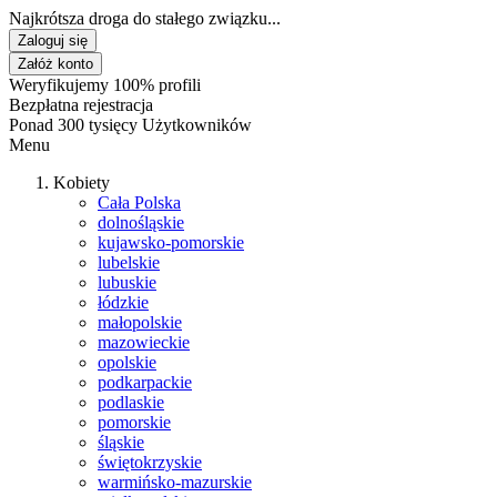
Najkrótsza droga do stałego związku...
Zaloguj się
Załóż konto
Weryfikujemy 100% profili
Bezpłatna rejestracja
Ponad 300 tysięcy Użytkowników
Menu
Kobiety
Cała Polska
dolnośląskie
kujawsko-pomorskie
lubelskie
lubuskie
łódzkie
małopolskie
mazowieckie
opolskie
podkarpackie
podlaskie
pomorskie
śląskie
świętokrzyskie
warmińsko-mazurskie