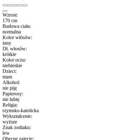
Wzrost:
170 cm
Budowa ciała:
normalna
Kolor włósów:
inny
Dł. włosów:
krótkie
Kolor oczu:
niebieskie
Dzieci:
mam
Alkohol:
nie piję
Papierosy:
nie lubię
Religia:
rzymsko-katolicka
Wykształcenie:
wyższe
Znak zodiaku:
lew
Obecne zajęcie: