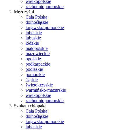
wielkopolskie
zachodniopomorskie
Mężczyźni
Cała Polska
dolnośląskie
kujawsko-pomorskie
lubelskie
lubuskie
łódzkie
małopolskie
mazowieckie
opolskie
podkarpackie
podlaskie
pomorskie
śląskie
świętokrzyskie
warmińsko-mazurskie
wielkopolskie
zachodniopomorskie
Szukam chłopaka
Cała Polska
dolnośląskie
kujawsko-pomorskie
lubelskie