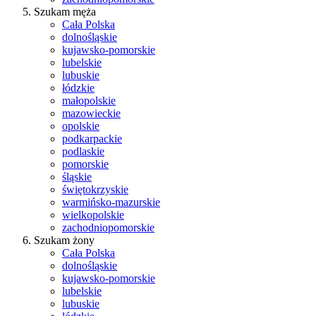
Szukam męża
Cała Polska
dolnośląskie
kujawsko-pomorskie
lubelskie
lubuskie
łódzkie
małopolskie
mazowieckie
opolskie
podkarpackie
podlaskie
pomorskie
śląskie
świętokrzyskie
warmińsko-mazurskie
wielkopolskie
zachodniopomorskie
Szukam żony
Cała Polska
dolnośląskie
kujawsko-pomorskie
lubelskie
lubuskie