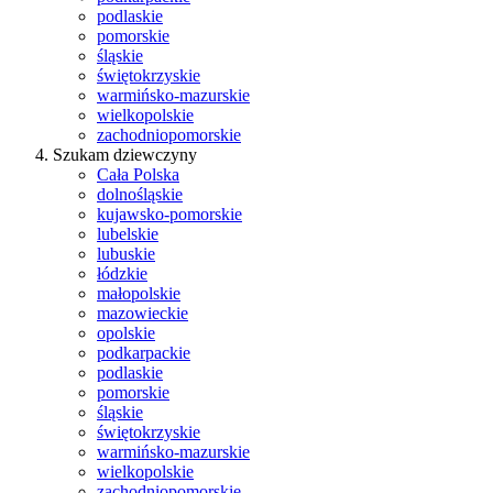
podlaskie
pomorskie
śląskie
świętokrzyskie
warmińsko-mazurskie
wielkopolskie
zachodniopomorskie
Szukam dziewczyny
Cała Polska
dolnośląskie
kujawsko-pomorskie
lubelskie
lubuskie
łódzkie
małopolskie
mazowieckie
opolskie
podkarpackie
podlaskie
pomorskie
śląskie
świętokrzyskie
warmińsko-mazurskie
wielkopolskie
zachodniopomorskie