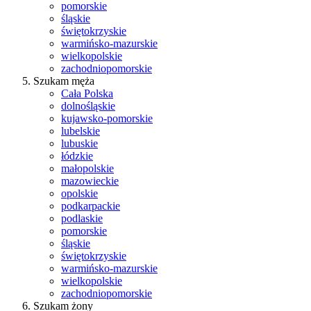
pomorskie
śląskie
świętokrzyskie
warmińsko-mazurskie
wielkopolskie
zachodniopomorskie
Szukam męża
Cała Polska
dolnośląskie
kujawsko-pomorskie
lubelskie
lubuskie
łódzkie
małopolskie
mazowieckie
opolskie
podkarpackie
podlaskie
pomorskie
śląskie
świętokrzyskie
warmińsko-mazurskie
wielkopolskie
zachodniopomorskie
Szukam żony