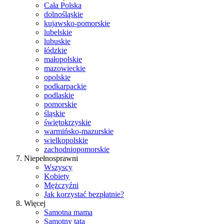
Cała Polska
dolnośląskie
kujawsko-pomorskie
lubelskie
lubuskie
łódzkie
małopolskie
mazowieckie
opolskie
podkarpackie
podlaskie
pomorskie
śląskie
świętokrzyskie
warmińsko-mazurskie
wielkopolskie
zachodniopomorskie
Niepełnosprawni
Wszyscy
Kobiety
Mężczyźni
Jak korzystać bezpłatnie?
Więcej
Samotna mama
Samotny tata