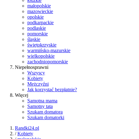
łódzkie
małopolskie
mazowieckie
opolskie
podkarpackie
podlaskie
pomorskie
śląskie
świętokrzyskie
warmińsko-mazurskie
wielkopolskie
zachodniopomorskie
Niepełnosprawni
Wszyscy
Kobiety
Mężczyźni
Jak korzystać bezpłatnie?
Więcej
Samotna mama
Samotny tata
Szukam domatora
Szukam domatorki
Randki24.pl
/
Kobiety