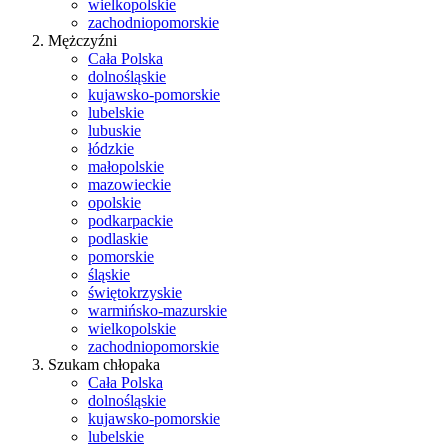
wielkopolskie
zachodniopomorskie
Mężczyźni
Cała Polska
dolnośląskie
kujawsko-pomorskie
lubelskie
lubuskie
łódzkie
małopolskie
mazowieckie
opolskie
podkarpackie
podlaskie
pomorskie
śląskie
świętokrzyskie
warmińsko-mazurskie
wielkopolskie
zachodniopomorskie
Szukam chłopaka
Cała Polska
dolnośląskie
kujawsko-pomorskie
lubelskie