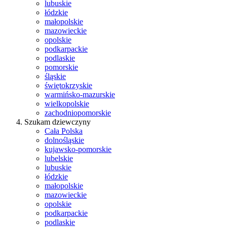
lubuskie
łódzkie
małopolskie
mazowieckie
opolskie
podkarpackie
podlaskie
pomorskie
śląskie
świętokrzyskie
warmińsko-mazurskie
wielkopolskie
zachodniopomorskie
Szukam dziewczyny
Cała Polska
dolnośląskie
kujawsko-pomorskie
lubelskie
lubuskie
łódzkie
małopolskie
mazowieckie
opolskie
podkarpackie
podlaskie