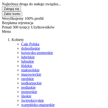
Najkrótsza droga do stałego związku...
Zaloguj się
Załóż konto
Weryfikujemy 100% profili
Bezpłatna rejestracja
Ponad 300 tysięcy Użytkowników
Menu
Kobiety
Cała Polska
dolnośląskie
kujawsko-pomorskie
lubelskie
lubuskie
łódzkie
małopolskie
mazowieckie
opolskie
podkarpackie
podlaskie
pomorskie
śląskie
świętokrzyskie
warmińsko-mazurskie