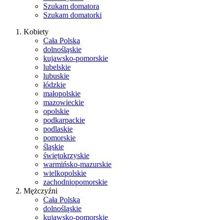
Szukam domatora
Szukam domatorki
Kobiety
Cała Polska
dolnośląskie
kujawsko-pomorskie
lubelskie
lubuskie
łódzkie
małopolskie
mazowieckie
opolskie
podkarpackie
podlaskie
pomorskie
śląskie
świętokrzyskie
warmińsko-mazurskie
wielkopolskie
zachodniopomorskie
Mężczyźni
Cała Polska
dolnośląskie
kujawsko-pomorskie