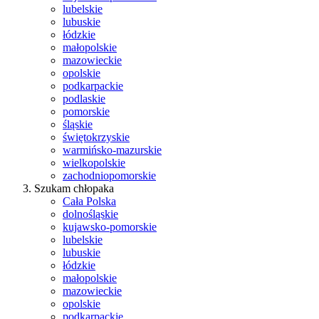
lubelskie
lubuskie
łódzkie
małopolskie
mazowieckie
opolskie
podkarpackie
podlaskie
pomorskie
śląskie
świętokrzyskie
warmińsko-mazurskie
wielkopolskie
zachodniopomorskie
Szukam chłopaka
Cała Polska
dolnośląskie
kujawsko-pomorskie
lubelskie
lubuskie
łódzkie
małopolskie
mazowieckie
opolskie
podkarpackie