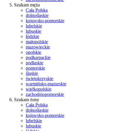
Szukam męża
Cała Polska
dolnośląskie
kujawsko-pomorskie
lubelskie
lubuskie
łódzkie
małopolskie
mazowieckie
opolskie
podkarpackie
podlaskie
pomorskie
śląskie
świętokrzyskie
warmińsko-mazurskie
wielkopolskie
zachodniopomorskie
Szukam żony
Cała Polska
dolnośląskie
kujawsko-pomorskie
lubelskie
lubuskie