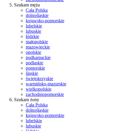
Szukam męża
Cała Polska
dolnośląskie
kujawsko-pomorskie
lubelskie
lubuskie
łódzkie
małopolskie
mazowieckie
opolskie
podkarpackie
podlaskie
pomorskie
śląskie
świętokrzyskie
warmińsko-mazurskie
wielkopolskie
zachodniopomorskie
Szukam żony
Cała Polska
dolnośląskie
kujawsko-pomorskie
lubelskie
lubuskie