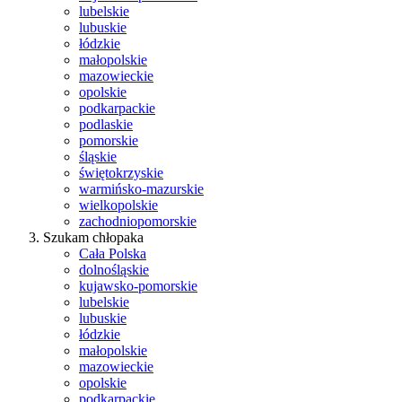
lubelskie
lubuskie
łódzkie
małopolskie
mazowieckie
opolskie
podkarpackie
podlaskie
pomorskie
śląskie
świętokrzyskie
warmińsko-mazurskie
wielkopolskie
zachodniopomorskie
Szukam chłopaka
Cała Polska
dolnośląskie
kujawsko-pomorskie
lubelskie
lubuskie
łódzkie
małopolskie
mazowieckie
opolskie
podkarpackie