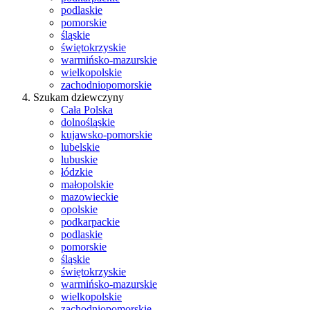
podlaskie
pomorskie
śląskie
świętokrzyskie
warmińsko-mazurskie
wielkopolskie
zachodniopomorskie
Szukam dziewczyny
Cała Polska
dolnośląskie
kujawsko-pomorskie
lubelskie
lubuskie
łódzkie
małopolskie
mazowieckie
opolskie
podkarpackie
podlaskie
pomorskie
śląskie
świętokrzyskie
warmińsko-mazurskie
wielkopolskie
zachodniopomorskie