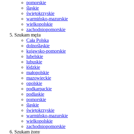
pomorskie
śląskie
świętokrzyskie
warmińsko-mazurskie
wielkopolskie
zachodniopomorskie
Szukam męża
Cała Polska
dolnośląskie
kujawsko-pomorskie
lubelskie
lubuskie
łódzkie
małopolskie
mazowieckie
opolskie
podkarpackie
podlaskie
pomorskie
śląskie
świętokrzyskie
warmińsko-mazurskie
wielkopolskie
zachodniopomorskie
Szukam żony