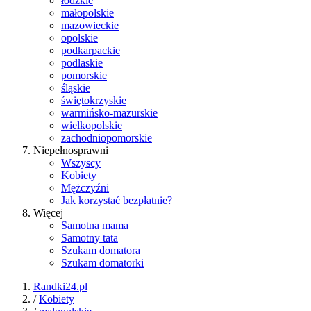
łódzkie
małopolskie
mazowieckie
opolskie
podkarpackie
podlaskie
pomorskie
śląskie
świętokrzyskie
warmińsko-mazurskie
wielkopolskie
zachodniopomorskie
Niepełnosprawni
Wszyscy
Kobiety
Mężczyźni
Jak korzystać bezpłatnie?
Więcej
Samotna mama
Samotny tata
Szukam domatora
Szukam domatorki
Randki24.pl
/
Kobiety