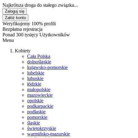
Najkrótsza droga do stałego związku...
Zaloguj się
Załóż konto
Weryfikujemy 100% profili
Bezpłatna rejestracja
Ponad 300 tysięcy Użytkowników
Menu
Kobiety
Cała Polska
dolnośląskie
kujawsko-pomorskie
lubelskie
lubuskie
łódzkie
małopolskie
mazowieckie
opolskie
podkarpackie
podlaskie
pomorskie
śląskie
świętokrzyskie
warmińsko-mazurskie