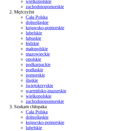
wielkopolskie
zachodniopomorskie
Mężczyźni
Cała Polska
dolnośląskie
kujawsko-pomorskie
lubelskie
lubuskie
łódzkie
małopolskie
mazowieckie
opolskie
podkarpackie
podlaskie
pomorskie
śląskie
świętokrzyskie
warmińsko-mazurskie
wielkopolskie
zachodniopomorskie
Szukam chłopaka
Cała Polska
dolnośląskie
kujawsko-pomorskie
lubelskie