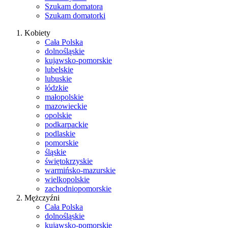
Szukam domatora
Szukam domatorki
Kobiety
Cała Polska
dolnośląskie
kujawsko-pomorskie
lubelskie
lubuskie
łódzkie
małopolskie
mazowieckie
opolskie
podkarpackie
podlaskie
pomorskie
śląskie
świętokrzyskie
warmińsko-mazurskie
wielkopolskie
zachodniopomorskie
Mężczyźni
Cała Polska
dolnośląskie
kujawsko-pomorskie