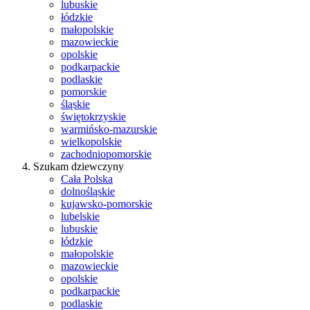
lubuskie
łódzkie
małopolskie
mazowieckie
opolskie
podkarpackie
podlaskie
pomorskie
śląskie
świętokrzyskie
warmińsko-mazurskie
wielkopolskie
zachodniopomorskie
Szukam dziewczyny
Cała Polska
dolnośląskie
kujawsko-pomorskie
lubelskie
lubuskie
łódzkie
małopolskie
mazowieckie
opolskie
podkarpackie
podlaskie