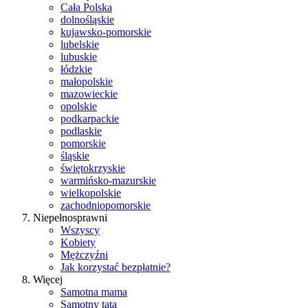
Cała Polska
dolnośląskie
kujawsko-pomorskie
lubelskie
lubuskie
łódzkie
małopolskie
mazowieckie
opolskie
podkarpackie
podlaskie
pomorskie
śląskie
świętokrzyskie
warmińsko-mazurskie
wielkopolskie
zachodniopomorskie
Niepełnosprawni
Wszyscy
Kobiety
Mężczyźni
Jak korzystać bezpłatnie?
Więcej
Samotna mama
Samotny tata