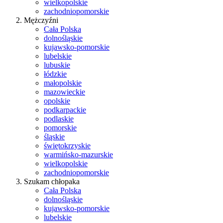
wielkopolskie
zachodniopomorskie
Mężczyźni
Cała Polska
dolnośląskie
kujawsko-pomorskie
lubelskie
lubuskie
łódzkie
małopolskie
mazowieckie
opolskie
podkarpackie
podlaskie
pomorskie
śląskie
świętokrzyskie
warmińsko-mazurskie
wielkopolskie
zachodniopomorskie
Szukam chłopaka
Cała Polska
dolnośląskie
kujawsko-pomorskie
lubelskie