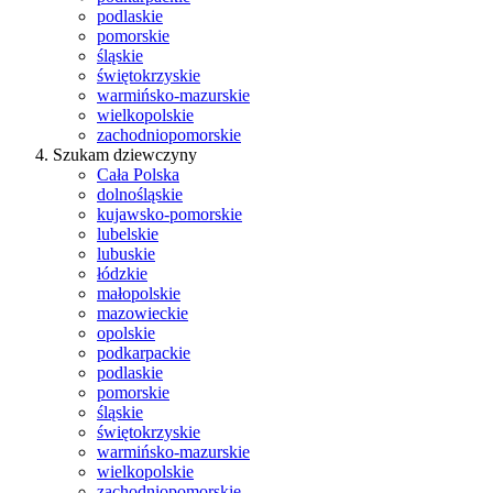
podlaskie
pomorskie
śląskie
świętokrzyskie
warmińsko-mazurskie
wielkopolskie
zachodniopomorskie
Szukam dziewczyny
Cała Polska
dolnośląskie
kujawsko-pomorskie
lubelskie
lubuskie
łódzkie
małopolskie
mazowieckie
opolskie
podkarpackie
podlaskie
pomorskie
śląskie
świętokrzyskie
warmińsko-mazurskie
wielkopolskie
zachodniopomorskie