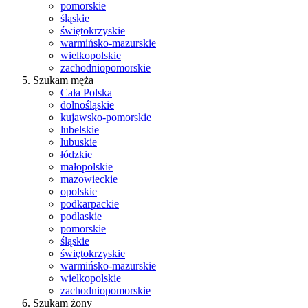
pomorskie
śląskie
świętokrzyskie
warmińsko-mazurskie
wielkopolskie
zachodniopomorskie
Szukam męża
Cała Polska
dolnośląskie
kujawsko-pomorskie
lubelskie
lubuskie
łódzkie
małopolskie
mazowieckie
opolskie
podkarpackie
podlaskie
pomorskie
śląskie
świętokrzyskie
warmińsko-mazurskie
wielkopolskie
zachodniopomorskie
Szukam żony