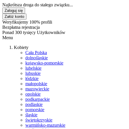
Najkrótsza droga do stałego związku...
Zaloguj się
Załóż konto
Weryfikujemy 100% profili
Bezpłatna rejestracja
Ponad 300 tysięcy Użytkowników
Menu
Kobiety
Cała Polska
dolnośląskie
kujawsko-pomorskie
lubelskie
lubuskie
łódzkie
małopolskie
mazowieckie
opolskie
podkarpackie
podlaskie
pomorskie
śląskie
świętokrzyskie
warmińsko-mazurskie