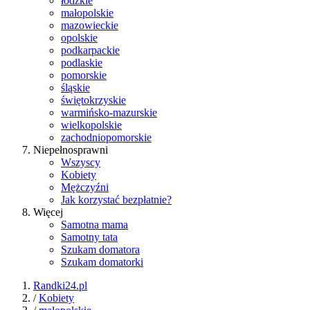
łódzkie
małopolskie
mazowieckie
opolskie
podkarpackie
podlaskie
pomorskie
śląskie
świętokrzyskie
warmińsko-mazurskie
wielkopolskie
zachodniopomorskie
Niepełnosprawni
Wszyscy
Kobiety
Mężczyźni
Jak korzystać bezpłatnie?
Więcej
Samotna mama
Samotny tata
Szukam domatora
Szukam domatorki
Randki24.pl
/
Kobiety