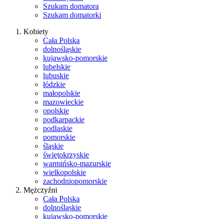
Szukam domatora
Szukam domatorki
Kobiety
Cała Polska
dolnośląskie
kujawsko-pomorskie
lubelskie
lubuskie
łódzkie
małopolskie
mazowieckie
opolskie
podkarpackie
podlaskie
pomorskie
śląskie
świętokrzyskie
warmińsko-mazurskie
wielkopolskie
zachodniopomorskie
Mężczyźni
Cała Polska
dolnośląskie
kujawsko-pomorskie