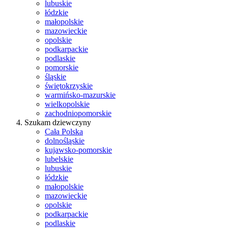
lubuskie
łódzkie
małopolskie
mazowieckie
opolskie
podkarpackie
podlaskie
pomorskie
śląskie
świętokrzyskie
warmińsko-mazurskie
wielkopolskie
zachodniopomorskie
Szukam dziewczyny
Cała Polska
dolnośląskie
kujawsko-pomorskie
lubelskie
lubuskie
łódzkie
małopolskie
mazowieckie
opolskie
podkarpackie
podlaskie