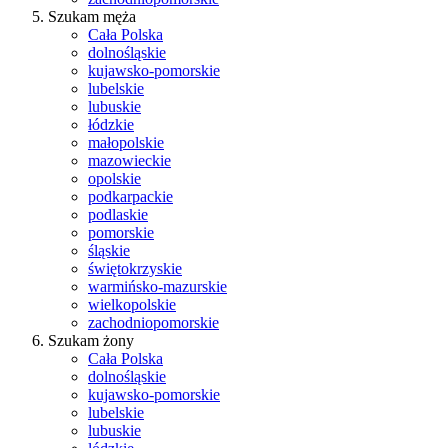
Szukam męża
Cała Polska
dolnośląskie
kujawsko-pomorskie
lubelskie
lubuskie
łódzkie
małopolskie
mazowieckie
opolskie
podkarpackie
podlaskie
pomorskie
śląskie
świętokrzyskie
warmińsko-mazurskie
wielkopolskie
zachodniopomorskie
Szukam żony
Cała Polska
dolnośląskie
kujawsko-pomorskie
lubelskie
lubuskie