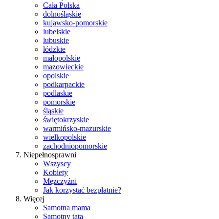
Cała Polska
dolnośląskie
kujawsko-pomorskie
lubelskie
lubuskie
łódzkie
małopolskie
mazowieckie
opolskie
podkarpackie
podlaskie
pomorskie
śląskie
świętokrzyskie
warmińsko-mazurskie
wielkopolskie
zachodniopomorskie
Niepełnosprawni
Wszyscy
Kobiety
Mężczyźni
Jak korzystać bezpłatnie?
Więcej
Samotna mama
Samotny tata