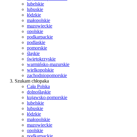
lubelskie
lubuskie
łódzkie
małopolskie
mazowieckie
opolskie
podkarpackie
podlaskie
pomorskie
śląskie
świętokrzyskie
warmińsko-mazurskie
wielkopolskie
zachodniopomorskie
Szukam chłopaka
Cała Polska
dolnośląskie
kujawsko-pomorskie
lubelskie
lubuskie
łódzkie
małopolskie
mazowieckie
opolskie
podkarpackie