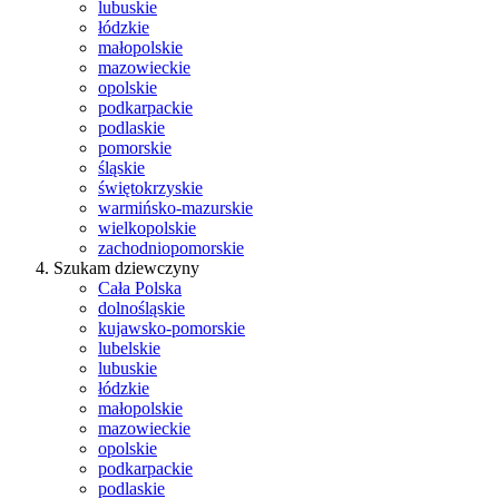
lubuskie
łódzkie
małopolskie
mazowieckie
opolskie
podkarpackie
podlaskie
pomorskie
śląskie
świętokrzyskie
warmińsko-mazurskie
wielkopolskie
zachodniopomorskie
Szukam dziewczyny
Cała Polska
dolnośląskie
kujawsko-pomorskie
lubelskie
lubuskie
łódzkie
małopolskie
mazowieckie
opolskie
podkarpackie
podlaskie