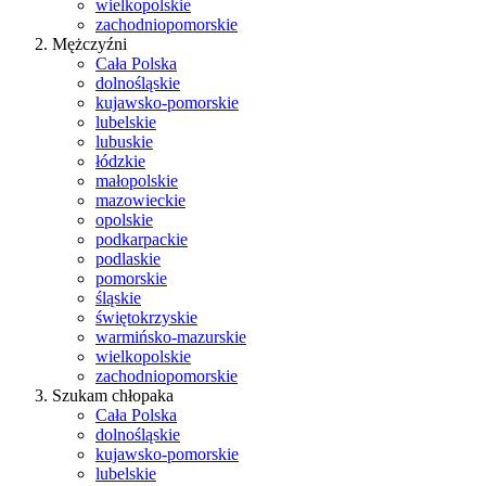
wielkopolskie
zachodniopomorskie
Mężczyźni
Cała Polska
dolnośląskie
kujawsko-pomorskie
lubelskie
lubuskie
łódzkie
małopolskie
mazowieckie
opolskie
podkarpackie
podlaskie
pomorskie
śląskie
świętokrzyskie
warmińsko-mazurskie
wielkopolskie
zachodniopomorskie
Szukam chłopaka
Cała Polska
dolnośląskie
kujawsko-pomorskie
lubelskie