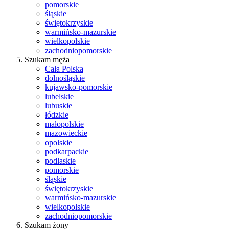
pomorskie
śląskie
świętokrzyskie
warmińsko-mazurskie
wielkopolskie
zachodniopomorskie
Szukam męża
Cała Polska
dolnośląskie
kujawsko-pomorskie
lubelskie
lubuskie
łódzkie
małopolskie
mazowieckie
opolskie
podkarpackie
podlaskie
pomorskie
śląskie
świętokrzyskie
warmińsko-mazurskie
wielkopolskie
zachodniopomorskie
Szukam żony