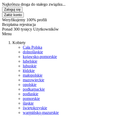
Najkrótsza droga do stałego związku...
Zaloguj się
Załóż konto
Weryfikujemy 100% profili
Bezpłatna rejestracja
Ponad 300 tysięcy Użytkowników
Menu
Kobiety
Cała Polska
dolnośląskie
kujawsko-pomorskie
lubelskie
lubuskie
łódzkie
małopolskie
mazowieckie
opolskie
podkarpackie
podlaskie
pomorskie
śląskie
świętokrzyskie
warmińsko-mazurskie