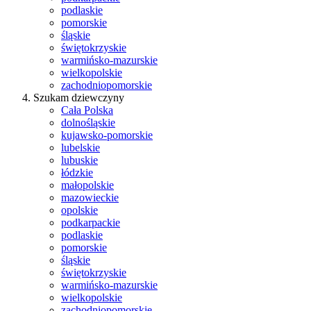
podlaskie
pomorskie
śląskie
świętokrzyskie
warmińsko-mazurskie
wielkopolskie
zachodniopomorskie
Szukam dziewczyny
Cała Polska
dolnośląskie
kujawsko-pomorskie
lubelskie
lubuskie
łódzkie
małopolskie
mazowieckie
opolskie
podkarpackie
podlaskie
pomorskie
śląskie
świętokrzyskie
warmińsko-mazurskie
wielkopolskie
zachodniopomorskie