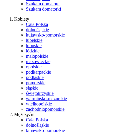
Szukam domatora
Szukam domatorki
Kobiety
Cała Polska
dolnośląskie
kujawsko-pomorskie
lubelskie
lubuskie
łódzkie
małopolskie
mazowieckie
opolskie
podkarpackie
podlaskie
pomorskie
śląskie
świętokrzyskie
warmińsko-mazurskie
wielkopolskie
zachodniopomorskie
Mężczyźni
Cała Polska
dolnośląskie
kujawsko-pomorskie