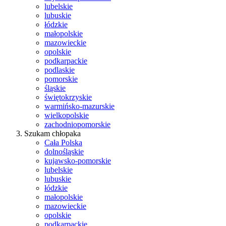
lubelskie
lubuskie
łódzkie
małopolskie
mazowieckie
opolskie
podkarpackie
podlaskie
pomorskie
śląskie
świętokrzyskie
warmińsko-mazurskie
wielkopolskie
zachodniopomorskie
Szukam chłopaka
Cała Polska
dolnośląskie
kujawsko-pomorskie
lubelskie
lubuskie
łódzkie
małopolskie
mazowieckie
opolskie
podkarpackie