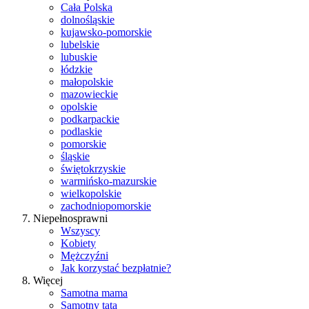
Cała Polska
dolnośląskie
kujawsko-pomorskie
lubelskie
lubuskie
łódzkie
małopolskie
mazowieckie
opolskie
podkarpackie
podlaskie
pomorskie
śląskie
świętokrzyskie
warmińsko-mazurskie
wielkopolskie
zachodniopomorskie
Niepełnosprawni
Wszyscy
Kobiety
Mężczyźni
Jak korzystać bezpłatnie?
Więcej
Samotna mama
Samotny tata