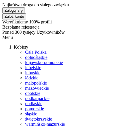
Najkrótsza droga do stałego związku...
Zaloguj się
Załóż konto
Weryfikujemy 100% profili
Bezpłatna rejestracja
Ponad 300 tysięcy Użytkowników
Menu
Kobiety
Cała Polska
dolnośląskie
kujawsko-pomorskie
lubelskie
lubuskie
łódzkie
małopolskie
mazowieckie
opolskie
podkarpackie
podlaskie
pomorskie
śląskie
świętokrzyskie
warmińsko-mazurskie