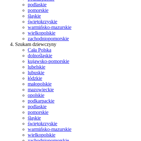
podlaskie
pomorskie
śląskie
świętokrzyskie
warmińsko-mazurskie
wielkopolskie
zachodniopomorskie
Szukam dziewczyny
Cała Polska
dolnośląskie
kujawsko-pomorskie
lubelskie
lubuskie
łódzkie
małopolskie
mazowieckie
opolskie
podkarpackie
podlaskie
pomorskie
śląskie
świętokrzyskie
warmińsko-mazurskie
wielkopolskie
zachodniopomorskie