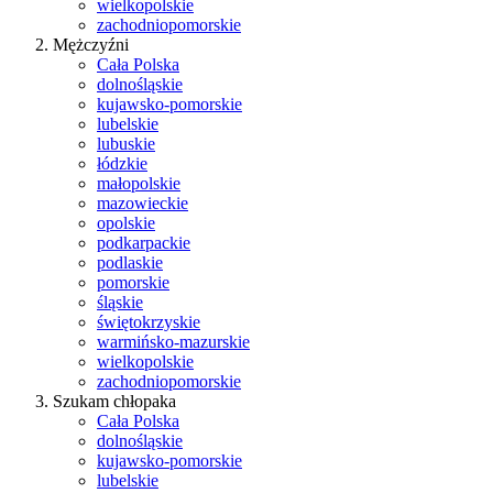
wielkopolskie
zachodniopomorskie
Mężczyźni
Cała Polska
dolnośląskie
kujawsko-pomorskie
lubelskie
lubuskie
łódzkie
małopolskie
mazowieckie
opolskie
podkarpackie
podlaskie
pomorskie
śląskie
świętokrzyskie
warmińsko-mazurskie
wielkopolskie
zachodniopomorskie
Szukam chłopaka
Cała Polska
dolnośląskie
kujawsko-pomorskie
lubelskie