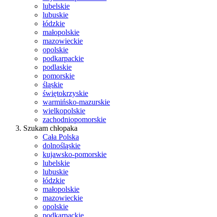
lubelskie
lubuskie
łódzkie
małopolskie
mazowieckie
opolskie
podkarpackie
podlaskie
pomorskie
śląskie
świętokrzyskie
warmińsko-mazurskie
wielkopolskie
zachodniopomorskie
Szukam chłopaka
Cała Polska
dolnośląskie
kujawsko-pomorskie
lubelskie
lubuskie
łódzkie
małopolskie
mazowieckie
opolskie
podkarpackie