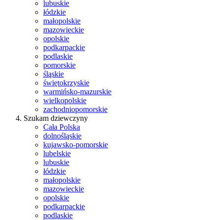
lubuskie
łódzkie
małopolskie
mazowieckie
opolskie
podkarpackie
podlaskie
pomorskie
śląskie
świętokrzyskie
warmińsko-mazurskie
wielkopolskie
zachodniopomorskie
Szukam dziewczyny
Cała Polska
dolnośląskie
kujawsko-pomorskie
lubelskie
lubuskie
łódzkie
małopolskie
mazowieckie
opolskie
podkarpackie
podlaskie