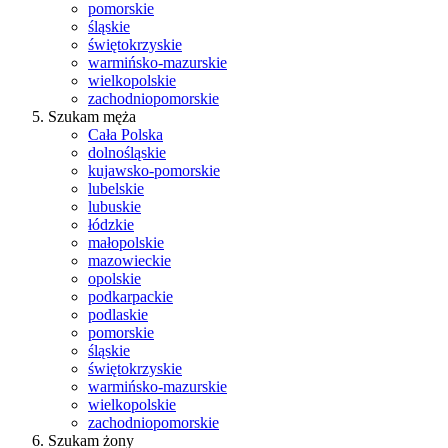
pomorskie
śląskie
świętokrzyskie
warmińsko-mazurskie
wielkopolskie
zachodniopomorskie
Szukam męża
Cała Polska
dolnośląskie
kujawsko-pomorskie
lubelskie
lubuskie
łódzkie
małopolskie
mazowieckie
opolskie
podkarpackie
podlaskie
pomorskie
śląskie
świętokrzyskie
warmińsko-mazurskie
wielkopolskie
zachodniopomorskie
Szukam żony