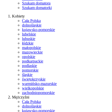
Szukam domatora
Szukam domatorki
Kobiety
Cała Polska
dolnośląskie
kujawsko-pomorskie
lubelskie
lubuskie
łódzkie
małopolskie
mazowieckie
opolskie
podkarpackie
podlaskie
pomorskie
śląskie
świętokrzyskie
warmińsko-mazurskie
wielkopolskie
zachodniopomorskie
Mężczyźni
Cała Polska
dolnośląskie
kujawsko-pomorskie