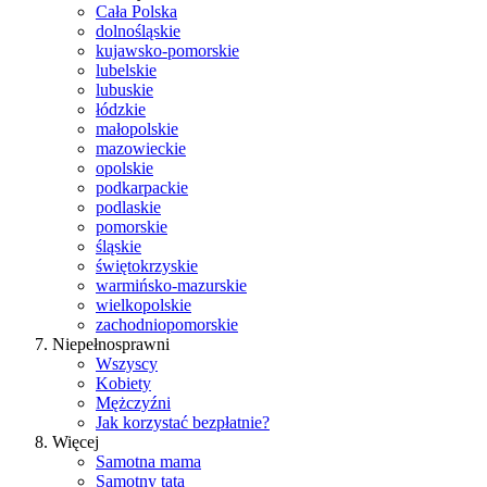
Cała Polska
dolnośląskie
kujawsko-pomorskie
lubelskie
lubuskie
łódzkie
małopolskie
mazowieckie
opolskie
podkarpackie
podlaskie
pomorskie
śląskie
świętokrzyskie
warmińsko-mazurskie
wielkopolskie
zachodniopomorskie
Niepełnosprawni
Wszyscy
Kobiety
Mężczyźni
Jak korzystać bezpłatnie?
Więcej
Samotna mama
Samotny tata