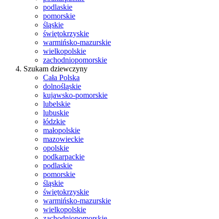
podlaskie
pomorskie
śląskie
świętokrzyskie
warmińsko-mazurskie
wielkopolskie
zachodniopomorskie
Szukam dziewczyny
Cała Polska
dolnośląskie
kujawsko-pomorskie
lubelskie
lubuskie
łódzkie
małopolskie
mazowieckie
opolskie
podkarpackie
podlaskie
pomorskie
śląskie
świętokrzyskie
warmińsko-mazurskie
wielkopolskie
zachodniopomorskie