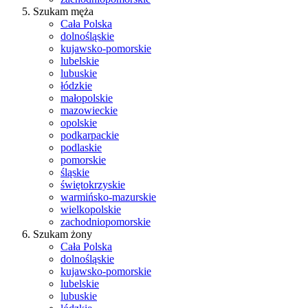
Szukam męża
Cała Polska
dolnośląskie
kujawsko-pomorskie
lubelskie
lubuskie
łódzkie
małopolskie
mazowieckie
opolskie
podkarpackie
podlaskie
pomorskie
śląskie
świętokrzyskie
warmińsko-mazurskie
wielkopolskie
zachodniopomorskie
Szukam żony
Cała Polska
dolnośląskie
kujawsko-pomorskie
lubelskie
lubuskie