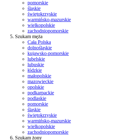
pomorskie
śląskie
świętokrzyskie
warmińsko-mazurskie
wielkopolskie
zachodniopomorskie
Szukam męża
Cała Polska
dolnośląskie
kujawsko-pomorskie
lubelskie
lubuskie
łódzkie
małopolskie
mazowieckie
opolskie
podkarpackie
podlaskie
pomorskie
śląskie
świętokrzyskie
warmińsko-mazurskie
wielkopolskie
zachodniopomorskie
Szukam żony