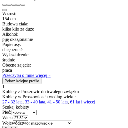
Wzrost:
154 cm
Budowa ciała:
kilka kilo za dużo
Alkohol:
piję okazjonalnie
Papierosy:
chcę rzucić
Wykształcenie:
średnie
Obecne zajęcie:
praca
Przeczytaj o mnie więcej »
Pokaż kolejne profile
1
Kobiety z Proszowic do trwałego związku
Kobiety w Proszowicach według wieku:
27 - 32 lata
,
33 - 40 lata
,
41 - 50 lata
,
61 lat i więcej
Szukaj kobiety
Płeć:
Wiek:
Województwo: