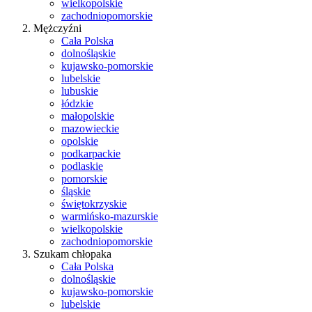
wielkopolskie
zachodniopomorskie
Mężczyźni
Cała Polska
dolnośląskie
kujawsko-pomorskie
lubelskie
lubuskie
łódzkie
małopolskie
mazowieckie
opolskie
podkarpackie
podlaskie
pomorskie
śląskie
świętokrzyskie
warmińsko-mazurskie
wielkopolskie
zachodniopomorskie
Szukam chłopaka
Cała Polska
dolnośląskie
kujawsko-pomorskie
lubelskie