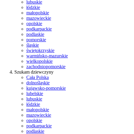
lubuskie
łódzkie
małopolskie
mazowieckie
opolskie
podkarpackie
podlaskie
pomorskie
śląskie
świętokrzyskie
warmińsko-mazurskie
wielkopolskie
zachodniopomorskie
Szukam dziewczyny
Cała Polska
dolnośląskie
kujawsko-pomorskie
lubelskie
lubuskie
łódzkie
małopolskie
mazowieckie
opolskie
podkarpackie
podlaskie