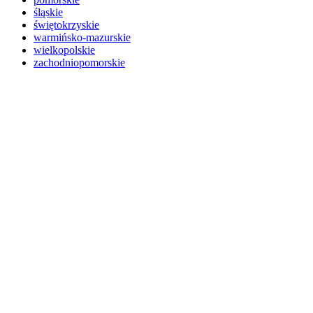
śląskie
świętokrzyskie
warmińsko-mazurskie
wielkopolskie
zachodniopomorskie