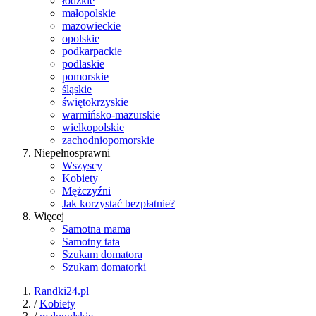
łódzkie
małopolskie
mazowieckie
opolskie
podkarpackie
podlaskie
pomorskie
śląskie
świętokrzyskie
warmińsko-mazurskie
wielkopolskie
zachodniopomorskie
Niepełnosprawni
Wszyscy
Kobiety
Mężczyźni
Jak korzystać bezpłatnie?
Więcej
Samotna mama
Samotny tata
Szukam domatora
Szukam domatorki
Randki24.pl
/
Kobiety