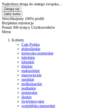
Najkrótsza droga do stałego związku...
Zaloguj się
Załóż konto
Weryfikujemy 100% profili
Bezpłatna rejestracja
Ponad 300 tysięcy Użytkowników
Menu
Kobiety
Cała Polska
dolnośląskie
kujawsko-pomorskie
lubelskie
lubuskie
łódzkie
małopolskie
mazowieckie
opolskie
podkarpackie
podlaskie
pomorskie
śląskie
świętokrzyskie
warmińsko-mazurskie