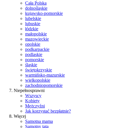
Cała Polska
dolnośląskie
kujawsko-pomorskie
lubelskie
lubuskie
łódzkie
małopolskie
mazowieckie
opolskie
podkarpackie
podlaskie
pomorskie
śląskie
świętokrzyskie
warmińsko-mazurskie
wielkopolskie
zachodniopomorskie
Niepełnosprawni
Wszyscy
Kobiety
Mężczyźni
Jak korzystać bezpłatnie?
Więcej
Samotna mama
Samotny tata