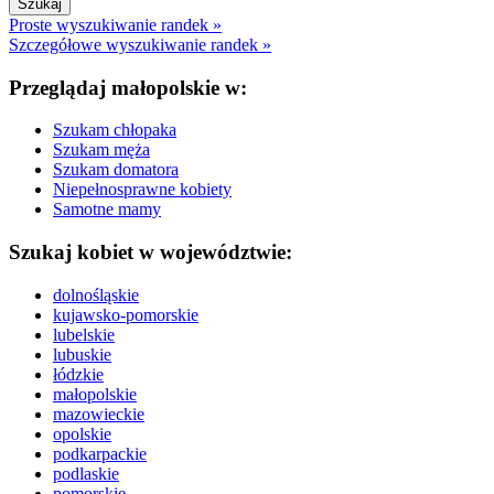
Proste wyszukiwanie randek »
Szczegółowe wyszukiwanie randek »
Przeglądaj małopolskie w:
Szukam chłopaka
Szukam męża
Szukam domatora
Niepełnosprawne kobiety
Samotne mamy
Szukaj kobiet w województwie:
dolnośląskie
kujawsko-pomorskie
lubelskie
lubuskie
łódzkie
małopolskie
mazowieckie
opolskie
podkarpackie
podlaskie
pomorskie