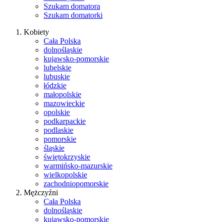
Szukam domatora
Szukam domatorki
Kobiety
Cała Polska
dolnośląskie
kujawsko-pomorskie
lubelskie
lubuskie
łódzkie
małopolskie
mazowieckie
opolskie
podkarpackie
podlaskie
pomorskie
śląskie
świętokrzyskie
warmińsko-mazurskie
wielkopolskie
zachodniopomorskie
Mężczyźni
Cała Polska
dolnośląskie
kujawsko-pomorskie