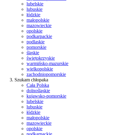
lubelskie
lubuskie
łódzkie
małopolskie
mazowieckie
opolskie
podkarpackie
podlaskie
pomorskie
śląskie
świętokrzyskie
warmińsko-mazurskie
wielkopolskie
zachodniopomorskie
Szukam chłopaka
Cała Polska
dolnośląskie
kujawsko-pomorskie
lubelskie
lubuskie
łódzkie
małopolskie
mazowieckie
opolskie
podkarpackie