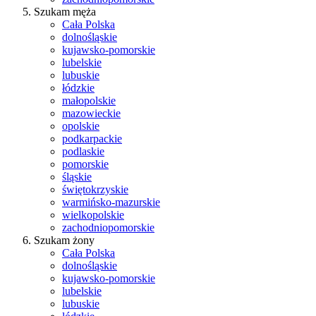
Szukam męża
Cała Polska
dolnośląskie
kujawsko-pomorskie
lubelskie
lubuskie
łódzkie
małopolskie
mazowieckie
opolskie
podkarpackie
podlaskie
pomorskie
śląskie
świętokrzyskie
warmińsko-mazurskie
wielkopolskie
zachodniopomorskie
Szukam żony
Cała Polska
dolnośląskie
kujawsko-pomorskie
lubelskie
lubuskie