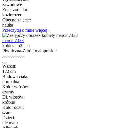
zawodowe
Znak zodiaku:
koziorożec
Obecne zajęcie:
nauka
Przeczytaj o mnie więcej »
marcin7333
kobieta, 52 lata
Piwniczna-Zdrój, małopolskie
Wzrost:
172 cm
Budowa ciała:
normalna
Kolor włósów:
czarny
Dł. włosów:
krótkie
Kolor oczu:
szare
Dzieci:
nie mam
Alkohol: