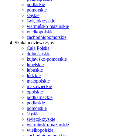
podlaskie
pomorskie
śląskie
świętokrzyskie
warmińsko-mazurskie
wielkopolskie
zachodniopomorskie
Szukam dziewczyny
Cała Polska
dolnośląskie
kujawsko-pomorskie
lubelskie
lubuskie
łódzkie
małopolskie
mazowieckie
opolskie
podkarpackie
podlaskie
pomorskie
śląskie
świętokrzyskie
warmińsko-mazurskie
wielkopolskie
zachodniopomorskie