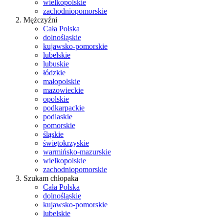
wielkopolskie
zachodniopomorskie
Mężczyźni
Cała Polska
dolnośląskie
kujawsko-pomorskie
lubelskie
lubuskie
łódzkie
małopolskie
mazowieckie
opolskie
podkarpackie
podlaskie
pomorskie
śląskie
świętokrzyskie
warmińsko-mazurskie
wielkopolskie
zachodniopomorskie
Szukam chłopaka
Cała Polska
dolnośląskie
kujawsko-pomorskie
lubelskie