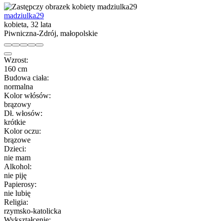
madziulka29
kobieta, 32 lata
Piwniczna-Zdrój, małopolskie
Wzrost:
160 cm
Budowa ciała:
normalna
Kolor włósów:
brązowy
Dł. włosów:
krótkie
Kolor oczu:
brązowe
Dzieci:
nie mam
Alkohol:
nie piję
Papierosy:
nie lubię
Religia:
rzymsko-katolicka
Wykształcenie: