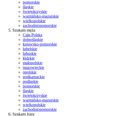
pomorskie
śląskie
świętokrzyskie
warmińsko-mazurskie
wielkopolskie
zachodniopomorskie
Szukam męża
Cała Polska
dolnośląskie
kujawsko-pomorskie
lubelskie
lubuskie
łódzkie
małopolskie
mazowieckie
opolskie
podkarpackie
podlaskie
pomorskie
śląskie
świętokrzyskie
warmińsko-mazurskie
wielkopolskie
zachodniopomorskie
Szukam żony