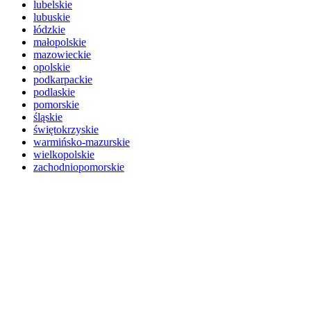
lubelskie
lubuskie
łódzkie
małopolskie
mazowieckie
opolskie
podkarpackie
podlaskie
pomorskie
śląskie
świętokrzyskie
warmińsko-mazurskie
wielkopolskie
zachodniopomorskie