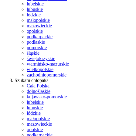
lubelskie
lubuskie
łódzkie
małopolskie
mazowieckie
opolskie
podkarpackie
podlaskie
pomorskie
śląskie
świętokrzyskie
warmińsko-mazurskie
wielkopolskie
zachodniopomorskie
Szukam chłopaka
Cała Polska
dolnośląskie
kujawsko-pomorskie
lubelskie
lubuskie
łódzkie
małopolskie
mazowieckie
opolskie
podkarpackie