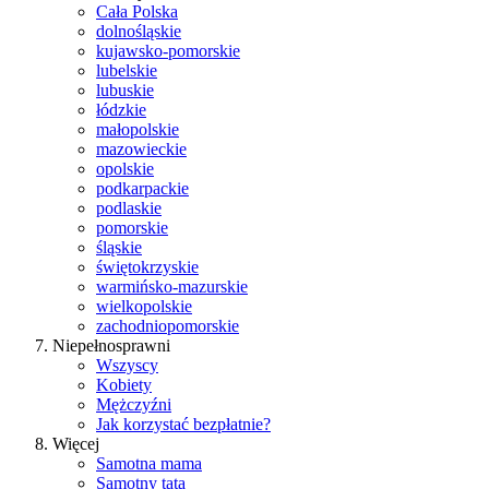
Cała Polska
dolnośląskie
kujawsko-pomorskie
lubelskie
lubuskie
łódzkie
małopolskie
mazowieckie
opolskie
podkarpackie
podlaskie
pomorskie
śląskie
świętokrzyskie
warmińsko-mazurskie
wielkopolskie
zachodniopomorskie
Niepełnosprawni
Wszyscy
Kobiety
Mężczyźni
Jak korzystać bezpłatnie?
Więcej
Samotna mama
Samotny tata