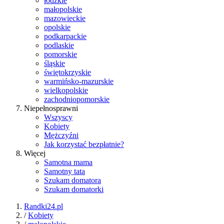
łódzkie
małopolskie
mazowieckie
opolskie
podkarpackie
podlaskie
pomorskie
śląskie
świętokrzyskie
warmińsko-mazurskie
wielkopolskie
zachodniopomorskie
Niepełnosprawni
Wszyscy
Kobiety
Mężczyźni
Jak korzystać bezpłatnie?
Więcej
Samotna mama
Samotny tata
Szukam domatora
Szukam domatorki
Randki24.pl
/
Kobiety