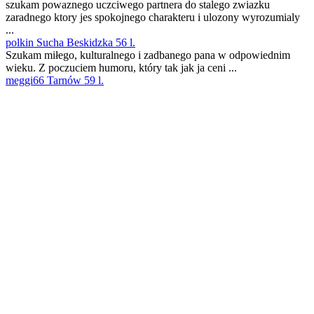
szukam powaznego uczciwego partnera do stalego zwiazku
zaradnego ktory jes spokojnego charakteru i ulozony wyrozumialy
...
polkin Sucha Beskidzka 56 l.
Szukam miłego, kulturalnego i zadbanego pana w odpowiednim
wieku. Z poczuciem humoru, który tak jak ja ceni ...
meggi66 Tarnów 59 l.