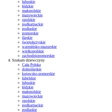
lubuskie
łódzkie
małopolskie
mazowieckie
opolskie
podkarpackie
podlaskie
pomorskie
śląskie
świętokrzyskie
warmińsko-mazurskie
wielkopolskie
zachodniopomorskie
Szukam dziewczyny
Cała Polska
dolnośląskie
kujawsko-pomorskie
lubelskie
lubuskie
łódzkie
małopolskie
mazowieckie
opolskie
podkarpackie
podlaskie