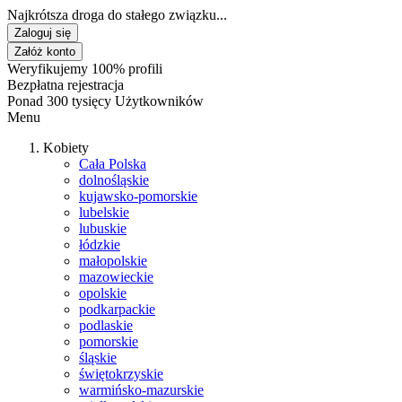
Najkrótsza droga do stałego związku...
Zaloguj się
Załóż konto
Weryfikujemy 100% profili
Bezpłatna rejestracja
Ponad 300 tysięcy Użytkowników
Menu
Kobiety
Cała Polska
dolnośląskie
kujawsko-pomorskie
lubelskie
lubuskie
łódzkie
małopolskie
mazowieckie
opolskie
podkarpackie
podlaskie
pomorskie
śląskie
świętokrzyskie
warmińsko-mazurskie