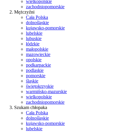
wielkopolskie
zachodniopomorskie
Mężczyźni
Cała Polska
dolnośląskie
kujawsko-pomorskie
lubelskie
lubuskie
łódzkie
małopolskie
mazowieckie
opolskie
podkarpackie
podlaskie
pomorskie
śląskie
świętokrzyskie
warmińsko-mazurskie
wielkopolskie
zachodniopomorskie
Szukam chłopaka
Cała Polska
dolnośląskie
kujawsko-pomorskie
lubelskie