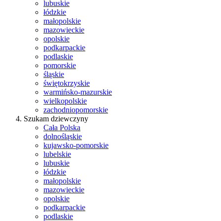
lubuskie
łódzkie
małopolskie
mazowieckie
opolskie
podkarpackie
podlaskie
pomorskie
śląskie
świętokrzyskie
warmińsko-mazurskie
wielkopolskie
zachodniopomorskie
Szukam dziewczyny
Cała Polska
dolnośląskie
kujawsko-pomorskie
lubelskie
lubuskie
łódzkie
małopolskie
mazowieckie
opolskie
podkarpackie
podlaskie