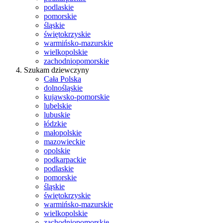
podlaskie
pomorskie
śląskie
świętokrzyskie
warmińsko-mazurskie
wielkopolskie
zachodniopomorskie
Szukam dziewczyny
Cała Polska
dolnośląskie
kujawsko-pomorskie
lubelskie
lubuskie
łódzkie
małopolskie
mazowieckie
opolskie
podkarpackie
podlaskie
pomorskie
śląskie
świętokrzyskie
warmińsko-mazurskie
wielkopolskie
zachodniopomorskie