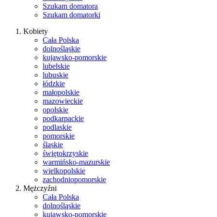
Szukam domatora
Szukam domatorki
Kobiety
Cała Polska
dolnośląskie
kujawsko-pomorskie
lubelskie
lubuskie
łódzkie
małopolskie
mazowieckie
opolskie
podkarpackie
podlaskie
pomorskie
śląskie
świętokrzyskie
warmińsko-mazurskie
wielkopolskie
zachodniopomorskie
Mężczyźni
Cała Polska
dolnośląskie
kujawsko-pomorskie