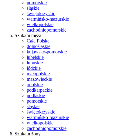
pomorskie
śląskie
świętokrzyskie
warmińsko-mazurskie
wielkopolskie
zachodniopomorskie
Szukam męża
Cała Polska
dolnośląskie
kujawsko-pomorskie
lubelskie
lubuskie
łódzkie
małopolskie
mazowieckie
opolskie
podkarpackie
podlaskie
pomorskie
śląskie
świętokrzyskie
warmińsko-mazurskie
wielkopolskie
zachodniopomorskie
Szukam żony