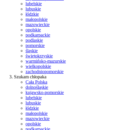
lubelskie
lubuskie
łódzkie
małopolskie
mazowieckie
opolskie
podkarpackie
podlaskie
pomorskie
śląskie
świętokrzyskie
warmińsko-mazurskie
wielkopolskie
zachodniopomorskie
Szukam chłopaka
Cała Polska
dolnośląskie
kujawsko-pomorskie
lubelskie
lubuskie
łódzkie
małopolskie
mazowieckie
opolskie
podkarpackie