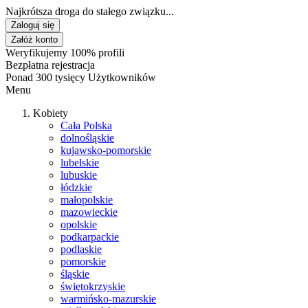
Najkrótsza droga do stałego związku...
Zaloguj się
Załóż konto
Weryfikujemy 100% profili
Bezpłatna rejestracja
Ponad 300 tysięcy Użytkowników
Menu
Kobiety
Cała Polska
dolnośląskie
kujawsko-pomorskie
lubelskie
lubuskie
łódzkie
małopolskie
mazowieckie
opolskie
podkarpackie
podlaskie
pomorskie
śląskie
świętokrzyskie
warmińsko-mazurskie