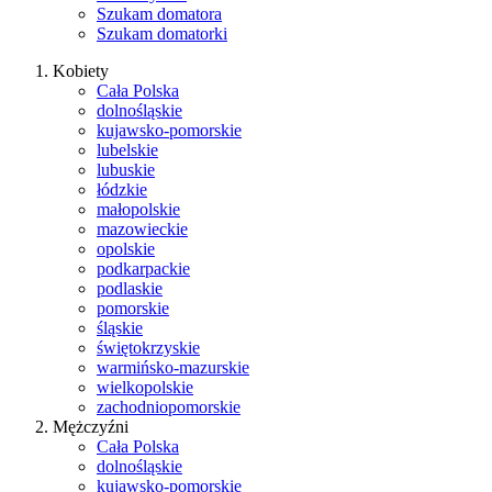
Szukam domatora
Szukam domatorki
Kobiety
Cała Polska
dolnośląskie
kujawsko-pomorskie
lubelskie
lubuskie
łódzkie
małopolskie
mazowieckie
opolskie
podkarpackie
podlaskie
pomorskie
śląskie
świętokrzyskie
warmińsko-mazurskie
wielkopolskie
zachodniopomorskie
Mężczyźni
Cała Polska
dolnośląskie
kujawsko-pomorskie