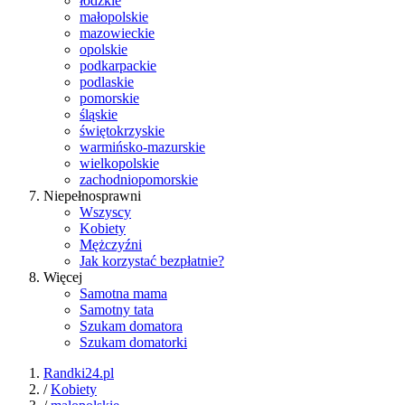
łódzkie
małopolskie
mazowieckie
opolskie
podkarpackie
podlaskie
pomorskie
śląskie
świętokrzyskie
warmińsko-mazurskie
wielkopolskie
zachodniopomorskie
Niepełnosprawni
Wszyscy
Kobiety
Mężczyźni
Jak korzystać bezpłatnie?
Więcej
Samotna mama
Samotny tata
Szukam domatora
Szukam domatorki
Randki24.pl
/
Kobiety