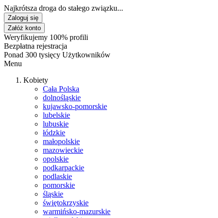
Najkrótsza droga do stałego związku...
Zaloguj się
Załóż konto
Weryfikujemy 100% profili
Bezpłatna rejestracja
Ponad 300 tysięcy Użytkowników
Menu
Kobiety
Cała Polska
dolnośląskie
kujawsko-pomorskie
lubelskie
lubuskie
łódzkie
małopolskie
mazowieckie
opolskie
podkarpackie
podlaskie
pomorskie
śląskie
świętokrzyskie
warmińsko-mazurskie