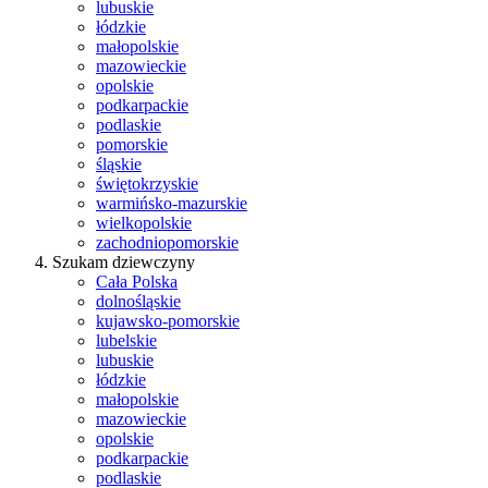
lubuskie
łódzkie
małopolskie
mazowieckie
opolskie
podkarpackie
podlaskie
pomorskie
śląskie
świętokrzyskie
warmińsko-mazurskie
wielkopolskie
zachodniopomorskie
Szukam dziewczyny
Cała Polska
dolnośląskie
kujawsko-pomorskie
lubelskie
lubuskie
łódzkie
małopolskie
mazowieckie
opolskie
podkarpackie
podlaskie