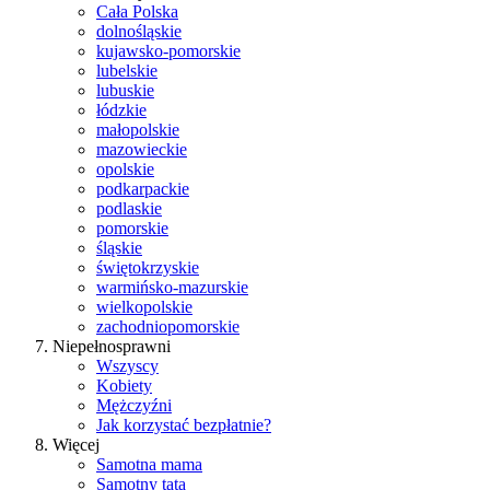
Cała Polska
dolnośląskie
kujawsko-pomorskie
lubelskie
lubuskie
łódzkie
małopolskie
mazowieckie
opolskie
podkarpackie
podlaskie
pomorskie
śląskie
świętokrzyskie
warmińsko-mazurskie
wielkopolskie
zachodniopomorskie
Niepełnosprawni
Wszyscy
Kobiety
Mężczyźni
Jak korzystać bezpłatnie?
Więcej
Samotna mama
Samotny tata