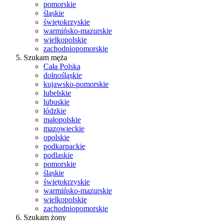
pomorskie
śląskie
świętokrzyskie
warmińsko-mazurskie
wielkopolskie
zachodniopomorskie
Szukam męża
Cała Polska
dolnośląskie
kujawsko-pomorskie
lubelskie
lubuskie
łódzkie
małopolskie
mazowieckie
opolskie
podkarpackie
podlaskie
pomorskie
śląskie
świętokrzyskie
warmińsko-mazurskie
wielkopolskie
zachodniopomorskie
Szukam żony