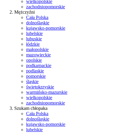
wielkopolskie
zachodniopomorskie
Mężczyźni
Cała Polska
dolnośląskie
kujawsko-pomorskie
lubelskie
lubuskie
łódzkie
małopolskie
mazowieckie
opolskie
podkarpackie
podlaskie
pomorskie
śląskie
świętokrzyskie
warmińsko-mazurskie
wielkopolskie
zachodniopomorskie
Szukam chłopaka
Cała Polska
dolnośląskie
kujawsko-pomorskie
lubelskie