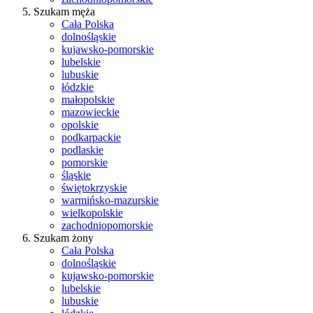
Szukam męża
Cała Polska
dolnośląskie
kujawsko-pomorskie
lubelskie
lubuskie
łódzkie
małopolskie
mazowieckie
opolskie
podkarpackie
podlaskie
pomorskie
śląskie
świętokrzyskie
warmińsko-mazurskie
wielkopolskie
zachodniopomorskie
Szukam żony
Cała Polska
dolnośląskie
kujawsko-pomorskie
lubelskie
lubuskie