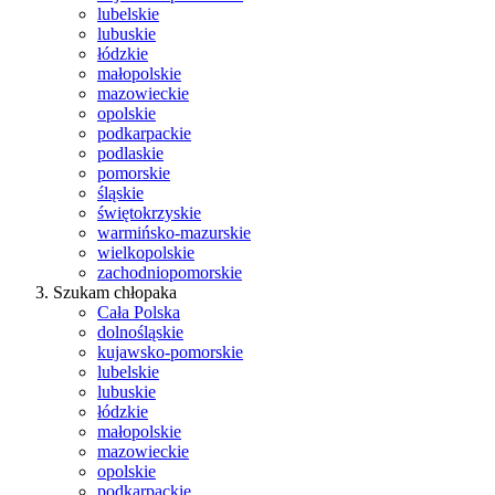
lubelskie
lubuskie
łódzkie
małopolskie
mazowieckie
opolskie
podkarpackie
podlaskie
pomorskie
śląskie
świętokrzyskie
warmińsko-mazurskie
wielkopolskie
zachodniopomorskie
Szukam chłopaka
Cała Polska
dolnośląskie
kujawsko-pomorskie
lubelskie
lubuskie
łódzkie
małopolskie
mazowieckie
opolskie
podkarpackie