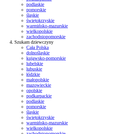
podlaskie
pomorskie
śląskie
świętokrzyskie
warmińsko-mazurskie
wielkopolskie
zachodniopomorskie
Szukam dziewczyny
Cała Polska
dolnośląskie
kujawsko-pomorskie
lubelskie
lubuskie
łódzkie
małopolskie
mazowieckie
opolskie
podkarpackie
podlaskie
pomorskie
śląskie
świętokrzyskie
warmińsko-mazurskie
wielkopolskie
zachodniopomorskie