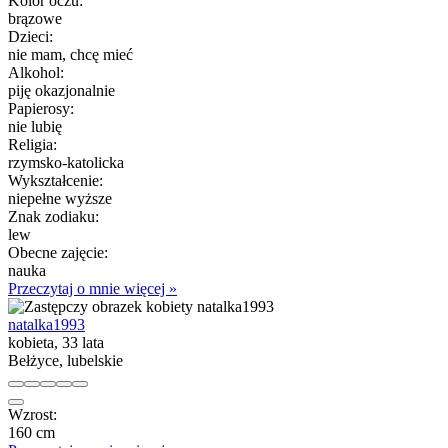
Kolor oczu:
brązowe
Dzieci:
nie mam, chcę mieć
Alkohol:
piję okazjonalnie
Papierosy:
nie lubię
Religia:
rzymsko-katolicka
Wykształcenie:
niepełne wyższe
Znak zodiaku:
lew
Obecne zajęcie:
nauka
Przeczytaj o mnie więcej »
natalka1993
kobieta, 33 lata
Bełżyce, lubelskie
Wzrost:
160 cm