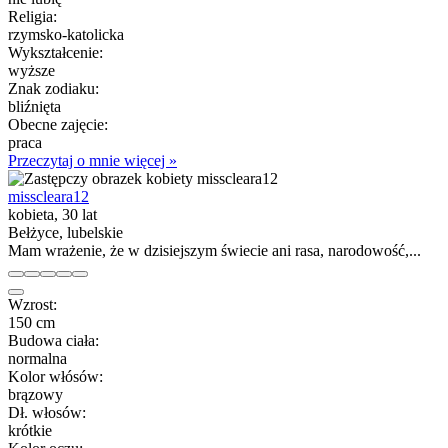
Religia:
rzymsko-katolicka
Wykształcenie:
wyższe
Znak zodiaku:
bliźnięta
Obecne zajęcie:
praca
Przeczytaj o mnie więcej »
misscleara12
kobieta, 30 lat
Bełżyce, lubelskie
Mam wrażenie, że w dzisiejszym świecie ani rasa, narodowość,...
Wzrost:
150 cm
Budowa ciała:
normalna
Kolor włósów:
brązowy
Dł. włosów:
krótkie