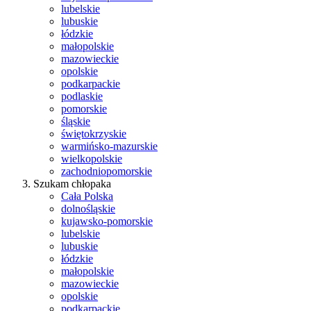
lubelskie
lubuskie
łódzkie
małopolskie
mazowieckie
opolskie
podkarpackie
podlaskie
pomorskie
śląskie
świętokrzyskie
warmińsko-mazurskie
wielkopolskie
zachodniopomorskie
Szukam chłopaka
Cała Polska
dolnośląskie
kujawsko-pomorskie
lubelskie
lubuskie
łódzkie
małopolskie
mazowieckie
opolskie
podkarpackie