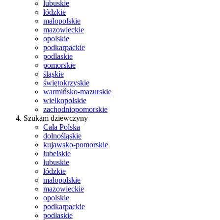
lubuskie
łódzkie
małopolskie
mazowieckie
opolskie
podkarpackie
podlaskie
pomorskie
śląskie
świętokrzyskie
warmińsko-mazurskie
wielkopolskie
zachodniopomorskie
Szukam dziewczyny
Cała Polska
dolnośląskie
kujawsko-pomorskie
lubelskie
lubuskie
łódzkie
małopolskie
mazowieckie
opolskie
podkarpackie
podlaskie