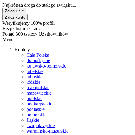
Najkrótsza droga do stałego związku...
Zaloguj się
Załóż konto
Weryfikujemy 100% profili
Bezpłatna rejestracja
Ponad 300 tysięcy Użytkowników
Menu
Kobiety
Cała Polska
dolnośląskie
kujawsko-pomorskie
lubelskie
lubuskie
łódzkie
małopolskie
mazowieckie
opolskie
podkarpackie
podlaskie
pomorskie
śląskie
świętokrzyskie
warmińsko-mazurskie