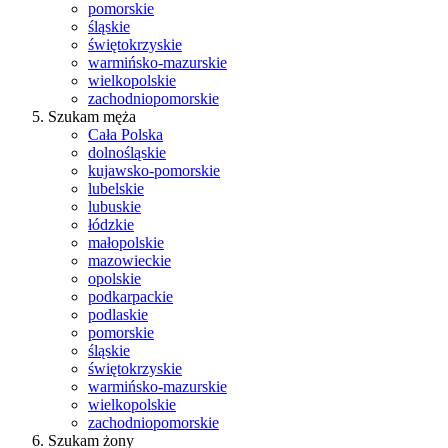
pomorskie
śląskie
świętokrzyskie
warmińsko-mazurskie
wielkopolskie
zachodniopomorskie
Szukam męża
Cała Polska
dolnośląskie
kujawsko-pomorskie
lubelskie
lubuskie
łódzkie
małopolskie
mazowieckie
opolskie
podkarpackie
podlaskie
pomorskie
śląskie
świętokrzyskie
warmińsko-mazurskie
wielkopolskie
zachodniopomorskie
Szukam żony