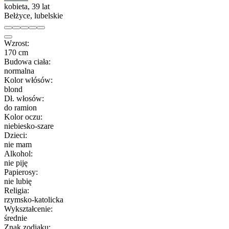
kobieta, 39 lat
Bełżyce, lubelskie
Wzrost:
170 cm
Budowa ciała:
normalna
Kolor włósów:
blond
Dł. włosów:
do ramion
Kolor oczu:
niebiesko-szare
Dzieci:
nie mam
Alkohol:
nie piję
Papierosy:
nie lubię
Religia:
rzymsko-katolicka
Wykształcenie:
średnie
Znak zodiaku: