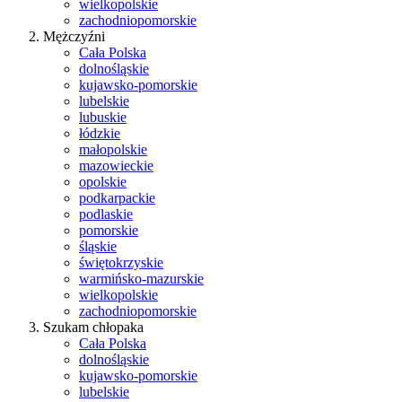
wielkopolskie
zachodniopomorskie
Mężczyźni
Cała Polska
dolnośląskie
kujawsko-pomorskie
lubelskie
lubuskie
łódzkie
małopolskie
mazowieckie
opolskie
podkarpackie
podlaskie
pomorskie
śląskie
świętokrzyskie
warmińsko-mazurskie
wielkopolskie
zachodniopomorskie
Szukam chłopaka
Cała Polska
dolnośląskie
kujawsko-pomorskie
lubelskie