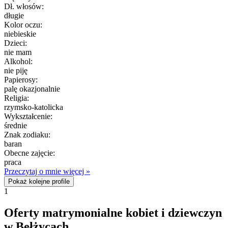
Dł. włosów:
długie
Kolor oczu:
niebieskie
Dzieci:
nie mam
Alkohol:
nie piję
Papierosy:
palę okazjonalnie
Religia:
rzymsko-katolicka
Wykształcenie:
średnie
Znak zodiaku:
baran
Obecne zajęcie:
praca
Przeczytaj o mnie więcej »
Pokaż kolejne profile
1
Oferty matrymonialne kobiet i dziewczyn
w Bełżycach