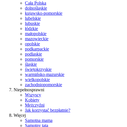
Cała Polska
dolnośląskie
kujawsko-pomorskie
lubelskie
lubuskie
łódzkie
małopolskie
mazowieckie
opolskie
podkarpackie
podlaskie
pomorskie
śląskie
świętokrzyskie
warmińsko-mazurskie
wielkopolskie
zachodniopomorskie
Niepełnosprawni
Wszyscy
Kobiety
Mężczyźni
Jak korzystać bezpłatnie?
Więcej
Samotna mama
Samotny tata