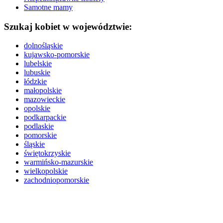
Samotne mamy
Szukaj kobiet w województwie:
dolnośląskie
kujawsko-pomorskie
lubelskie
lubuskie
łódzkie
małopolskie
mazowieckie
opolskie
podkarpackie
podlaskie
pomorskie
śląskie
świętokrzyskie
warmińsko-mazurskie
wielkopolskie
zachodniopomorskie