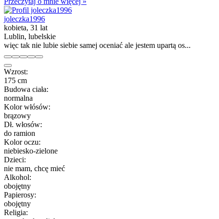
Przeczytaj o mnie więcej »
joleczka1996
kobieta, 31 lat
Lublin, lubelskie
więc tak nie lubie siebie samej oceniać ale jestem upartą os...
Wzrost:
175 cm
Budowa ciała:
normalna
Kolor włósów:
brązowy
Dł. włosów:
do ramion
Kolor oczu:
niebiesko-zielone
Dzieci:
nie mam, chcę mieć
Alkohol:
obojętny
Papierosy:
obojętny
Religia: