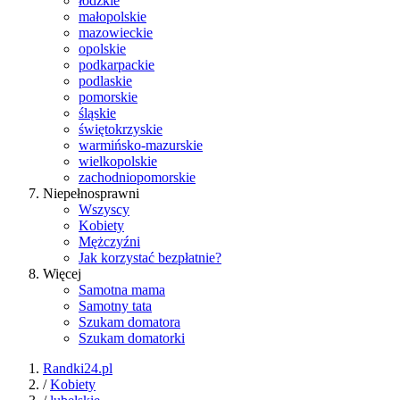
łódzkie
małopolskie
mazowieckie
opolskie
podkarpackie
podlaskie
pomorskie
śląskie
świętokrzyskie
warmińsko-mazurskie
wielkopolskie
zachodniopomorskie
Niepełnosprawni
Wszyscy
Kobiety
Mężczyźni
Jak korzystać bezpłatnie?
Więcej
Samotna mama
Samotny tata
Szukam domatora
Szukam domatorki
Randki24.pl
/
Kobiety