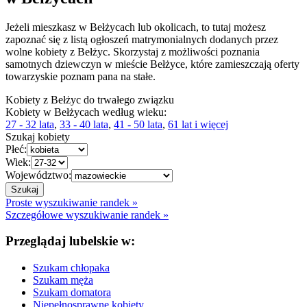
Jeżeli mieszkasz w Bełżycach lub okolicach, to tutaj możesz
zapoznać się z listą ogłoszeń matrymonialnych dodanych przez
wolne kobiety z Bełżyc. Skorzystaj z możliwości poznania
samotnych dziewczyn w mieście Bełżyce, które zamieszczają oferty
towarzyskie poznam pana na stałe.
Kobiety z Bełżyc do trwałego związku
Kobiety w Bełżycach według wieku:
27 - 32 lata
,
33 - 40 lata
,
41 - 50 lata
,
61 lat i więcej
Szukaj kobiety
Płeć:
Wiek:
Województwo:
Proste wyszukiwanie randek »
Szczegółowe wyszukiwanie randek »
Przeglądaj lubelskie w:
Szukam chłopaka
Szukam męża
Szukam domatora
Niepełnosprawne kobiety