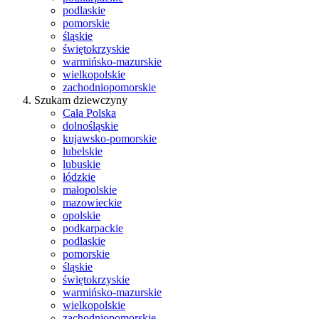
podlaskie
pomorskie
śląskie
świętokrzyskie
warmińsko-mazurskie
wielkopolskie
zachodniopomorskie
Szukam dziewczyny
Cała Polska
dolnośląskie
kujawsko-pomorskie
lubelskie
lubuskie
łódzkie
małopolskie
mazowieckie
opolskie
podkarpackie
podlaskie
pomorskie
śląskie
świętokrzyskie
warmińsko-mazurskie
wielkopolskie
zachodniopomorskie