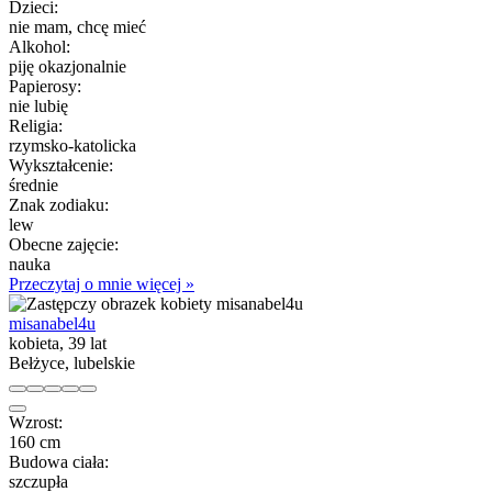
Dzieci:
nie mam, chcę mieć
Alkohol:
piję okazjonalnie
Papierosy:
nie lubię
Religia:
rzymsko-katolicka
Wykształcenie:
średnie
Znak zodiaku:
lew
Obecne zajęcie:
nauka
Przeczytaj o mnie więcej »
misanabel4u
kobieta, 39 lat
Bełżyce, lubelskie
Wzrost:
160 cm
Budowa ciała:
szczupła