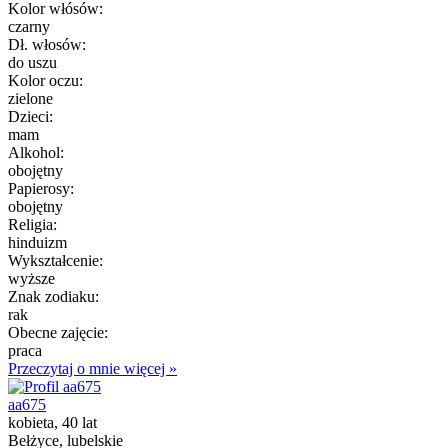
Kolor włósów:
czarny
Dł. włosów:
do uszu
Kolor oczu:
zielone
Dzieci:
mam
Alkohol:
obojętny
Papierosy:
obojętny
Religia:
hinduizm
Wykształcenie:
wyższe
Znak zodiaku:
rak
Obecne zajęcie:
praca
Przeczytaj o mnie więcej »
aa675
kobieta, 40 lat
Bełżyce, lubelskie