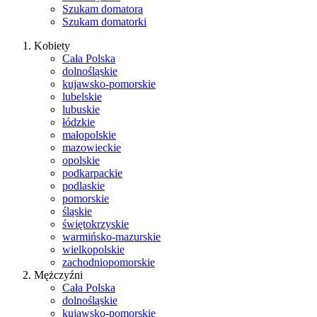
Szukam domatora
Szukam domatorki
Kobiety
Cała Polska
dolnośląskie
kujawsko-pomorskie
lubelskie
lubuskie
łódzkie
małopolskie
mazowieckie
opolskie
podkarpackie
podlaskie
pomorskie
śląskie
świętokrzyskie
warmińsko-mazurskie
wielkopolskie
zachodniopomorskie
Mężczyźni
Cała Polska
dolnośląskie
kujawsko-pomorskie