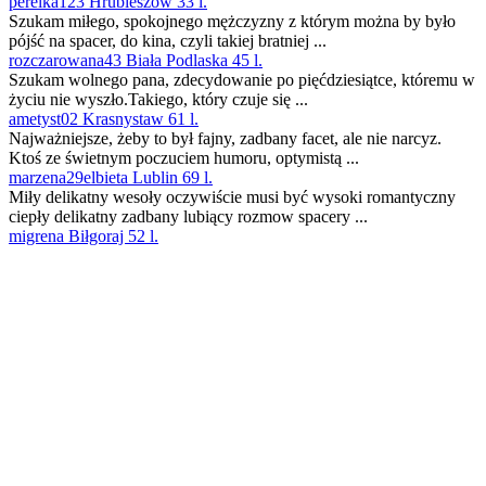
perelka123 Hrubieszów 33 l.
Szukam miłego, spokojnego mężczyzny z którym można by było
pójść na spacer, do kina, czyli takiej bratniej ...
rozczarowana43 Biała Podlaska 45 l.
Szukam wolnego pana, zdecydowanie po pięćdziesiątce, któremu w
życiu nie wyszło.Takiego, który czuje się ...
ametyst02 Krasnystaw 61 l.
Najważniejsze, żeby to był fajny, zadbany facet, ale nie narcyz.
Ktoś ze świetnym poczuciem humoru, optymistą ...
marzena29elbieta Lublin 69 l.
Miły delikatny wesoły oczywiście musi być wysoki romantyczny
ciepły delikatny zadbany lubiący rozmow spacery ...
migrena Biłgoraj 52 l.