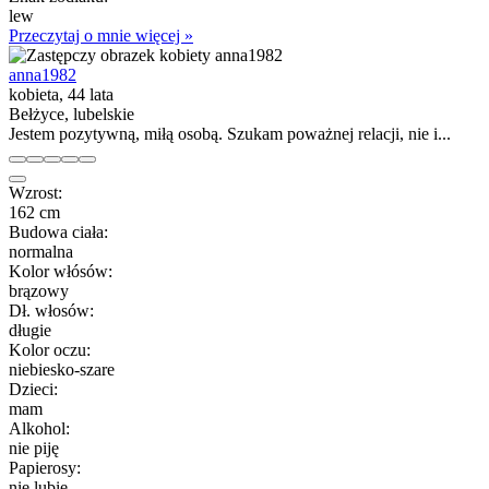
lew
Przeczytaj o mnie więcej »
anna1982
kobieta, 44 lata
Bełżyce, lubelskie
Jestem pozytywną, miłą osobą. Szukam poważnej relacji, nie i...
Wzrost:
162 cm
Budowa ciała:
normalna
Kolor włósów:
brązowy
Dł. włosów:
długie
Kolor oczu:
niebiesko-szare
Dzieci:
mam
Alkohol:
nie piję
Papierosy:
nie lubię