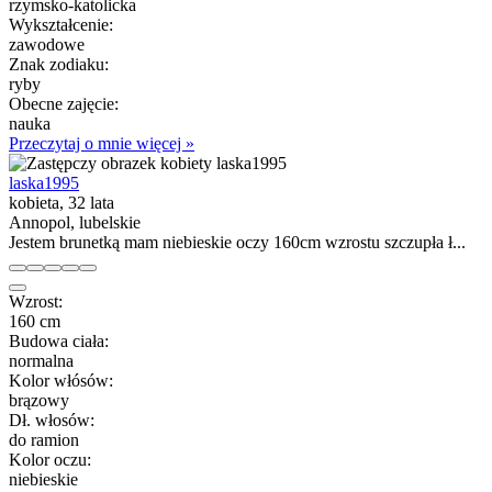
rzymsko-katolicka
Wykształcenie:
zawodowe
Znak zodiaku:
ryby
Obecne zajęcie:
nauka
Przeczytaj o mnie więcej »
laska1995
kobieta, 32 lata
Annopol, lubelskie
Jestem brunetką mam niebieskie oczy 160cm wzrostu szczupła ł...
Wzrost:
160 cm
Budowa ciała:
normalna
Kolor włósów:
brązowy
Dł. włosów:
do ramion
Kolor oczu:
niebieskie