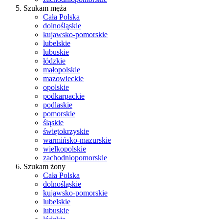
Szukam męża
Cała Polska
dolnośląskie
kujawsko-pomorskie
lubelskie
lubuskie
łódzkie
małopolskie
mazowieckie
opolskie
podkarpackie
podlaskie
pomorskie
śląskie
świętokrzyskie
warmińsko-mazurskie
wielkopolskie
zachodniopomorskie
Szukam żony
Cała Polska
dolnośląskie
kujawsko-pomorskie
lubelskie
lubuskie