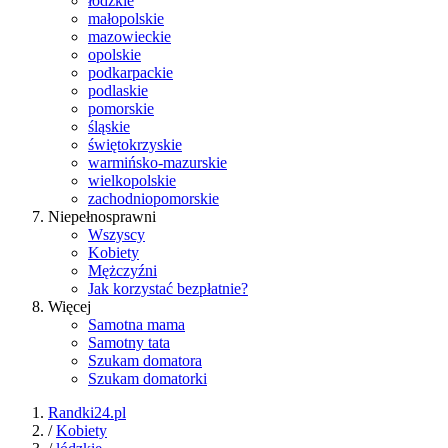
łódzkie
małopolskie
mazowieckie
opolskie
podkarpackie
podlaskie
pomorskie
śląskie
świętokrzyskie
warmińsko-mazurskie
wielkopolskie
zachodniopomorskie
Niepełnosprawni
Wszyscy
Kobiety
Mężczyźni
Jak korzystać bezpłatnie?
Więcej
Samotna mama
Samotny tata
Szukam domatora
Szukam domatorki
Randki24.pl
/
Kobiety