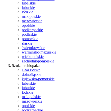
lubelskie
lubuskie
łódzkie
małopolskie
mazowieckie
opolskie
podkarpackie
podlaskie
pomorskie
śląskie
świętokrzyskie
warmińsko-mazurskie
wielkopolskie
zachodniopomorskie
Szukam chłopaka
Cała Polska
dolnośląskie
kujawsko-pomorskie
lubelskie
lubuskie
łódzkie
małopolskie
mazowieckie
opolskie
podkarpackie