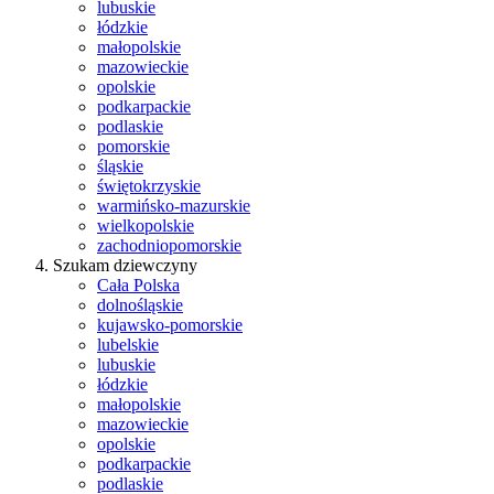
lubuskie
łódzkie
małopolskie
mazowieckie
opolskie
podkarpackie
podlaskie
pomorskie
śląskie
świętokrzyskie
warmińsko-mazurskie
wielkopolskie
zachodniopomorskie
Szukam dziewczyny
Cała Polska
dolnośląskie
kujawsko-pomorskie
lubelskie
lubuskie
łódzkie
małopolskie
mazowieckie
opolskie
podkarpackie
podlaskie