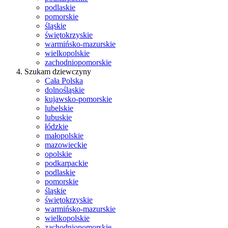
podlaskie
pomorskie
śląskie
świętokrzyskie
warmińsko-mazurskie
wielkopolskie
zachodniopomorskie
Szukam dziewczyny
Cała Polska
dolnośląskie
kujawsko-pomorskie
lubelskie
lubuskie
łódzkie
małopolskie
mazowieckie
opolskie
podkarpackie
podlaskie
pomorskie
śląskie
świętokrzyskie
warmińsko-mazurskie
wielkopolskie
zachodniopomorskie