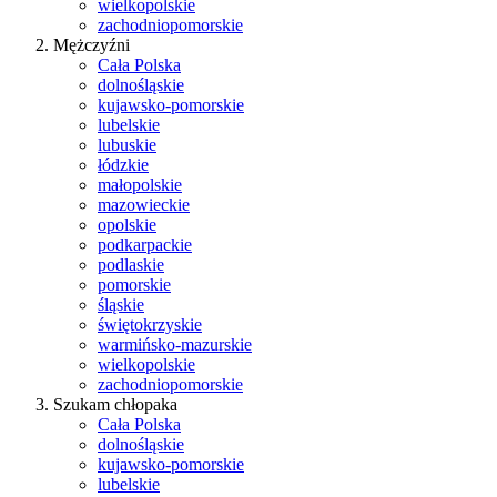
wielkopolskie
zachodniopomorskie
Mężczyźni
Cała Polska
dolnośląskie
kujawsko-pomorskie
lubelskie
lubuskie
łódzkie
małopolskie
mazowieckie
opolskie
podkarpackie
podlaskie
pomorskie
śląskie
świętokrzyskie
warmińsko-mazurskie
wielkopolskie
zachodniopomorskie
Szukam chłopaka
Cała Polska
dolnośląskie
kujawsko-pomorskie
lubelskie