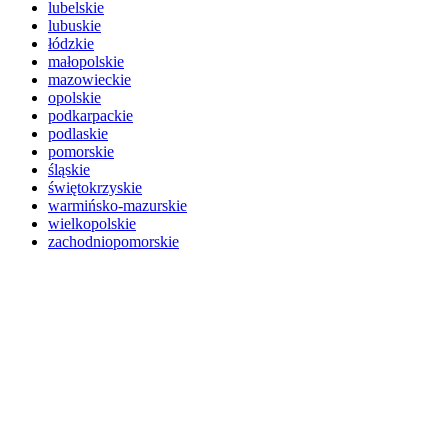
lubelskie
lubuskie
łódzkie
małopolskie
mazowieckie
opolskie
podkarpackie
podlaskie
pomorskie
śląskie
świętokrzyskie
warmińsko-mazurskie
wielkopolskie
zachodniopomorskie