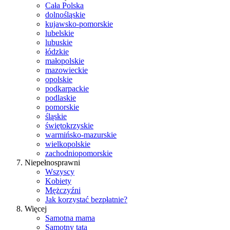
Cała Polska
dolnośląskie
kujawsko-pomorskie
lubelskie
lubuskie
łódzkie
małopolskie
mazowieckie
opolskie
podkarpackie
podlaskie
pomorskie
śląskie
świętokrzyskie
warmińsko-mazurskie
wielkopolskie
zachodniopomorskie
Niepełnosprawni
Wszyscy
Kobiety
Mężczyźni
Jak korzystać bezpłatnie?
Więcej
Samotna mama
Samotny tata