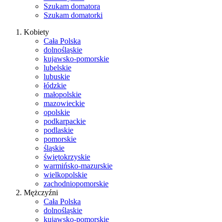
Szukam domatora
Szukam domatorki
Kobiety
Cała Polska
dolnośląskie
kujawsko-pomorskie
lubelskie
lubuskie
łódzkie
małopolskie
mazowieckie
opolskie
podkarpackie
podlaskie
pomorskie
śląskie
świętokrzyskie
warmińsko-mazurskie
wielkopolskie
zachodniopomorskie
Mężczyźni
Cała Polska
dolnośląskie
kujawsko-pomorskie