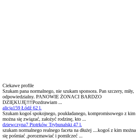
Ciekawe profile
Szukam pana normalnego, nie szukam sponsora. Pan szczery, miły,
odpowiedzialny. PANOWIE ŻONACI BARDZO
DZIĘKUJĘ!!!!Pozdrawiam ...
alicja159 Łódź 62 l.
Szukam kogoś spokojnego, poukładanego, kompromisowego z kim
można się związać, założyć rodzinę, kto ...
dziewczyna7 Piotrków Trybunalski 47 l.
szukam normalnego realnego faceta na dłużej ....kogoś z kim można
się pośmiać ,porozmawiać i pomilczeć ...