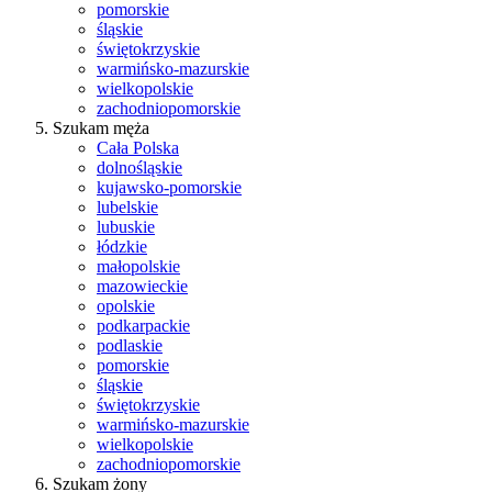
pomorskie
śląskie
świętokrzyskie
warmińsko-mazurskie
wielkopolskie
zachodniopomorskie
Szukam męża
Cała Polska
dolnośląskie
kujawsko-pomorskie
lubelskie
lubuskie
łódzkie
małopolskie
mazowieckie
opolskie
podkarpackie
podlaskie
pomorskie
śląskie
świętokrzyskie
warmińsko-mazurskie
wielkopolskie
zachodniopomorskie
Szukam żony