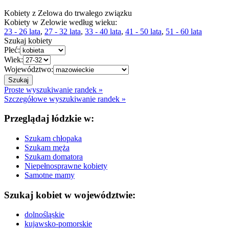
Kobiety z Zelowa do trwałego związku
Kobiety w Zelowie według wieku:
23 - 26 lata
,
27 - 32 lata
,
33 - 40 lata
,
41 - 50 lata
,
51 - 60 lata
Szukaj kobiety
Płeć:
Wiek:
Województwo:
Proste wyszukiwanie randek »
Szczegółowe wyszukiwanie randek »
Przeglądaj łódzkie w:
Szukam chłopaka
Szukam męża
Szukam domatora
Niepełnosprawne kobiety
Samotne mamy
Szukaj kobiet w województwie:
dolnośląskie
kujawsko-pomorskie