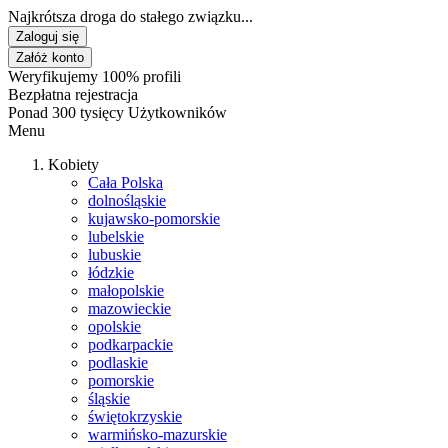
Najkrótsza droga do stałego związku...
Zaloguj się
Załóż konto
Weryfikujemy 100% profili
Bezpłatna rejestracja
Ponad 300 tysięcy Użytkowników
Menu
Kobiety
Cała Polska
dolnośląskie
kujawsko-pomorskie
lubelskie
lubuskie
łódzkie
małopolskie
mazowieckie
opolskie
podkarpackie
podlaskie
pomorskie
śląskie
świętokrzyskie
warmińsko-mazurskie