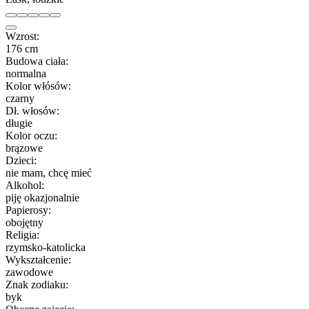
Wzrost:
176 cm
Budowa ciała:
normalna
Kolor włósów:
czarny
Dł. włosów:
długie
Kolor oczu:
brązowe
Dzieci:
nie mam, chcę mieć
Alkohol:
piję okazjonalnie
Papierosy:
obojętny
Religia:
rzymsko-katolicka
Wykształcenie:
zawodowe
Znak zodiaku:
byk