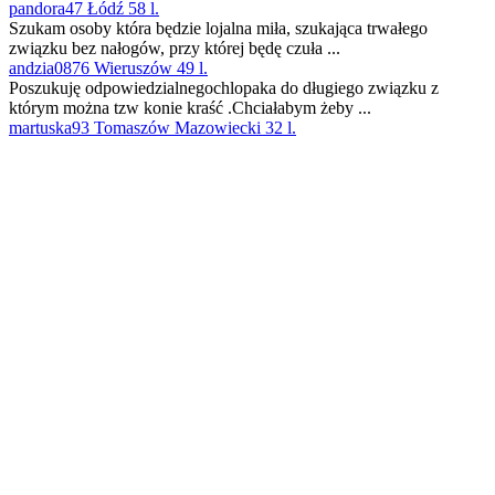
pandora47 Łódź 58 l.
Szukam osoby która będzie lojalna miła, szukająca trwałego
związku bez nałogów, przy której będę czuła ...
andzia0876 Wieruszów 49 l.
Poszukuję odpowiedzialnegochlopaka do długiego związku z
którym można tzw konie kraść .Chciałabym żeby ...
martuska93 Tomaszów Mazowiecki 32 l.