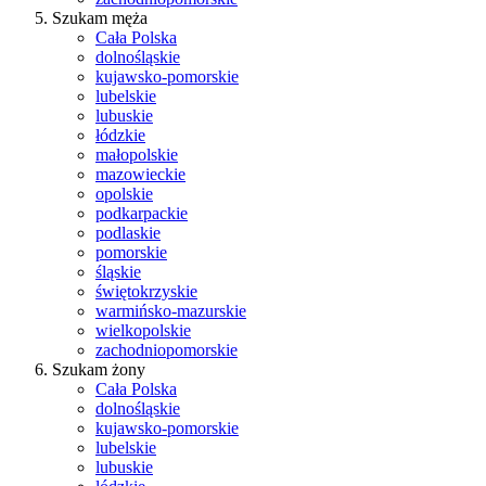
Szukam męża
Cała Polska
dolnośląskie
kujawsko-pomorskie
lubelskie
lubuskie
łódzkie
małopolskie
mazowieckie
opolskie
podkarpackie
podlaskie
pomorskie
śląskie
świętokrzyskie
warmińsko-mazurskie
wielkopolskie
zachodniopomorskie
Szukam żony
Cała Polska
dolnośląskie
kujawsko-pomorskie
lubelskie
lubuskie