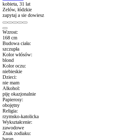
kobieta, 31 lat
Zelów, łódzkie
zapytaj a sie dowiesz
Wzrost:
168 cm
Budowa ciała:
szczupła
Kolor włósów:
blond
Kolor oczu:
niebieskie
Dzieci:
nie mam
Alkohol:
piję okazjonalnie
Papierosy:
obojętny
Religia:
rzymsko-katolicka
Wykształcenie:
zawodowe
Znak zodiaku:
baran