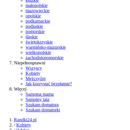
łódzkie
małopolskie
mazowieckie
opolskie
podkarpackie
podlaskie
pomorskie
śląskie
świętokrzyskie
warmińsko-mazurskie
wielkopolskie
zachodniopomorskie
Niepełnosprawni
Wszyscy
Kobiety
Mężczyźni
Jak korzystać bezpłatnie?
Więcej
Samotna mama
Samotny tata
Szukam domatora
Szukam domatorki
Randki24.pl
/
Kobiety