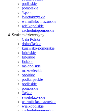
podlaskie
pomorskie
śląskie
świętokrzyskie
warmińsko-mazurskie
wielkopolskie
zachodniopomorskie
Szukam dziewczyny
Cała Polska
dolnośląskie
kujawsko-pomorskie
lubelskie
lubuskie
łódzkie
małopolskie
mazowieckie
opolskie
podkarpackie
podlaskie
pomorskie
śląskie
świętokrzyskie
warmińsko-mazurskie
wielkopolskie
zachodniopomorskie