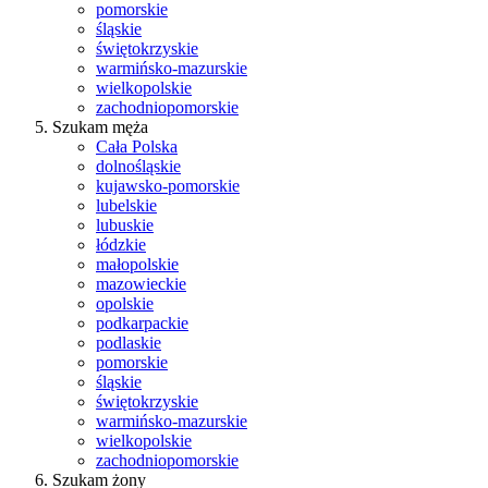
pomorskie
śląskie
świętokrzyskie
warmińsko-mazurskie
wielkopolskie
zachodniopomorskie
Szukam męża
Cała Polska
dolnośląskie
kujawsko-pomorskie
lubelskie
lubuskie
łódzkie
małopolskie
mazowieckie
opolskie
podkarpackie
podlaskie
pomorskie
śląskie
świętokrzyskie
warmińsko-mazurskie
wielkopolskie
zachodniopomorskie
Szukam żony