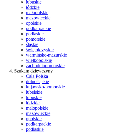
lubuskie
łódzkie
małopolskie
mazowieckie
opolskie
podkarpackie
podlaskie
pomorskie
śląskie
świętokrzyskie
warmińsko-mazurskie
wielkopolskie
zachodniopomorskie
Szukam dziewczyny
Cała Polska
dolnośląskie
kujawsko-pomorskie
lubelskie
lubuskie
łódzkie
małopolskie
mazowieckie
opolskie
podkarpackie
podlaskie