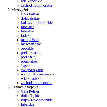
wielkopolskie
zachodniopomorskie
Mężczyźni
Cała Polska
dolnośląskie
kujawsko-pomorskie
lubelskie
lubuskie
łódzkie
małopolskie
mazowieckie
opolskie
podkarpackie
podlaskie
pomorskie
śląskie
świętokrzyskie
warmińsko-mazurskie
wielkopolskie
zachodniopomorskie
Szukam chłopaka
Cała Polska
dolnośląskie
kujawsko-pomorskie
lubelskie