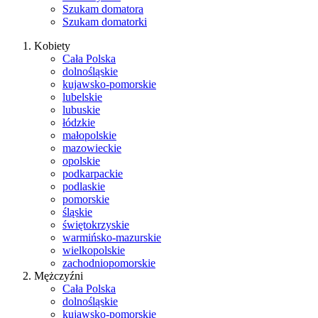
Szukam domatora
Szukam domatorki
Kobiety
Cała Polska
dolnośląskie
kujawsko-pomorskie
lubelskie
lubuskie
łódzkie
małopolskie
mazowieckie
opolskie
podkarpackie
podlaskie
pomorskie
śląskie
świętokrzyskie
warmińsko-mazurskie
wielkopolskie
zachodniopomorskie
Mężczyźni
Cała Polska
dolnośląskie
kujawsko-pomorskie