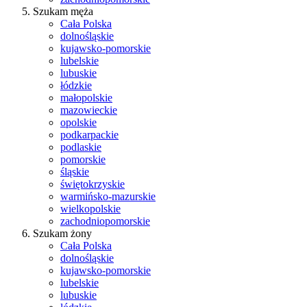
Szukam męża
Cała Polska
dolnośląskie
kujawsko-pomorskie
lubelskie
lubuskie
łódzkie
małopolskie
mazowieckie
opolskie
podkarpackie
podlaskie
pomorskie
śląskie
świętokrzyskie
warmińsko-mazurskie
wielkopolskie
zachodniopomorskie
Szukam żony
Cała Polska
dolnośląskie
kujawsko-pomorskie
lubelskie
lubuskie