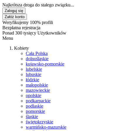
Najkrótsza droga do stałego związku...
Zaloguj się
Załóż konto
Weryfikujemy 100% profili
Bezpłatna rejestracja
Ponad 300 tysięcy Użytkowników
Menu
Kobiety
Cała Polska
dolnośląskie
kujawsko-pomorskie
lubelskie
lubuskie
łódzkie
małopolskie
mazowieckie
opolskie
podkarpackie
podlaskie
pomorskie
śląskie
świętokrzyskie
warmińsko-mazurskie