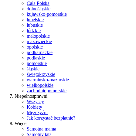
Cała Polska
dolnośląskie
kujawsko-pomorskie
lubelskie
lubuskie
łódzkie
małopolskie
mazowieckie
opolskie
podkarpackie
podlaskie
pomorskie
śląskie
świętokrzyskie
warmińsko-mazurskie
wielkopolskie
zachodniopomorskie
Niepełnosprawni
Wszyscy
Kobiety
Mężczyźni
Jak korzystać bezpłatnie?
Więcej
Samotna mama
Samotny tata