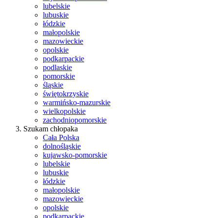
lubelskie
lubuskie
łódzkie
małopolskie
mazowieckie
opolskie
podkarpackie
podlaskie
pomorskie
śląskie
świętokrzyskie
warmińsko-mazurskie
wielkopolskie
zachodniopomorskie
Szukam chłopaka
Cała Polska
dolnośląskie
kujawsko-pomorskie
lubelskie
lubuskie
łódzkie
małopolskie
mazowieckie
opolskie
podkarpackie