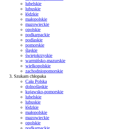
lubelskie
lubuskie
łódzkie
małopolskie
mazowieckie
opolskie
podkarpackie
podlaskie
pomorskie
śląskie
świętokrzyskie
warmińsko-mazurskie
wielkopolskie
zachodniopomorskie
Szukam chłopaka
Cała Polska
dolnośląskie
kujawsko-pomorskie
lubelskie
lubuskie
łódzkie
małopolskie
mazowieckie
opolskie
podkarpackie