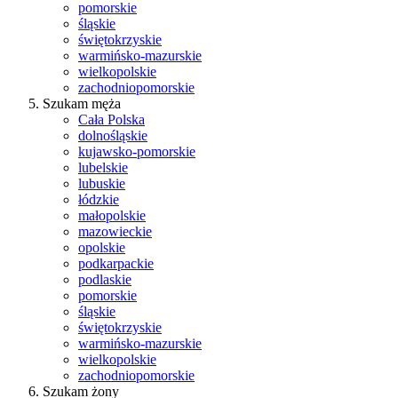
pomorskie
śląskie
świętokrzyskie
warmińsko-mazurskie
wielkopolskie
zachodniopomorskie
Szukam męża
Cała Polska
dolnośląskie
kujawsko-pomorskie
lubelskie
lubuskie
łódzkie
małopolskie
mazowieckie
opolskie
podkarpackie
podlaskie
pomorskie
śląskie
świętokrzyskie
warmińsko-mazurskie
wielkopolskie
zachodniopomorskie
Szukam żony