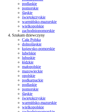
podlaskie
pomorskie
śląskie
świętokrzyskie
warmińsko-mazurskie
wielkopolskie
zachodniopomorskie
Szukam dziewczyny
Cała Polska
dolnośląskie
kujawsko-pomorskie
lubelskie
lubuskie
łódzkie
małopolskie
mazowieckie
opolskie
podkarpackie
podlaskie
pomorskie
śląskie
świętokrzyskie
warmińsko-mazurskie
wielkopolskie
zachodniopomorskie