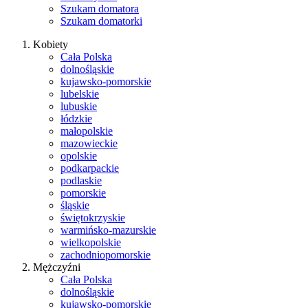
Szukam domatora
Szukam domatorki
Kobiety
Cała Polska
dolnośląskie
kujawsko-pomorskie
lubelskie
lubuskie
łódzkie
małopolskie
mazowieckie
opolskie
podkarpackie
podlaskie
pomorskie
śląskie
świętokrzyskie
warmińsko-mazurskie
wielkopolskie
zachodniopomorskie
Mężczyźni
Cała Polska
dolnośląskie
kujawsko-pomorskie