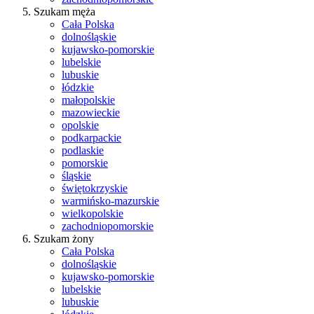
Szukam męża
Cała Polska
dolnośląskie
kujawsko-pomorskie
lubelskie
lubuskie
łódzkie
małopolskie
mazowieckie
opolskie
podkarpackie
podlaskie
pomorskie
śląskie
świętokrzyskie
warmińsko-mazurskie
wielkopolskie
zachodniopomorskie
Szukam żony
Cała Polska
dolnośląskie
kujawsko-pomorskie
lubelskie
lubuskie