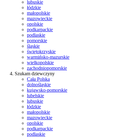
lubuskie
łódzkie
małopolskie
mazowieckie
opolskie
podkarpackie
podlaskie
pomorskie
śląskie
świętokrzyskie
warmińsko-mazurskie
wielkopolskie
zachodniopomorskie
Szukam dziewczyny
Cała Polska
dolnośląskie
kujawsko-pomorskie
lubelskie
lubuskie
łódzkie
małopolskie
mazowieckie
opolskie
podkarpackie
podlaskie