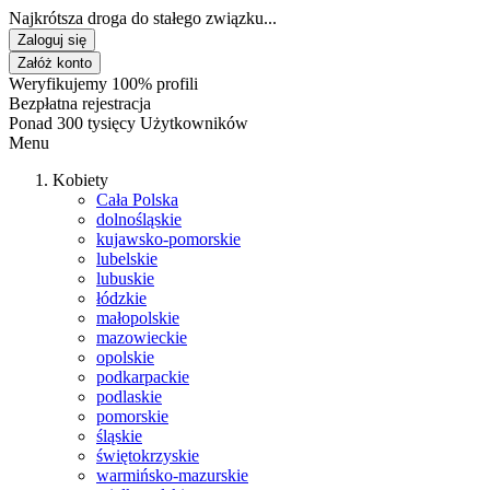
Najkrótsza droga do stałego związku...
Zaloguj się
Załóż konto
Weryfikujemy 100% profili
Bezpłatna rejestracja
Ponad 300 tysięcy Użytkowników
Menu
Kobiety
Cała Polska
dolnośląskie
kujawsko-pomorskie
lubelskie
lubuskie
łódzkie
małopolskie
mazowieckie
opolskie
podkarpackie
podlaskie
pomorskie
śląskie
świętokrzyskie
warmińsko-mazurskie