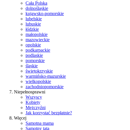
Cała Polska
dolnośląskie
kujawsko-pomorskie
lubelskie
lubuskie
łódzkie
małopolskie
mazowieckie
opolskie
podkarpackie
podlaskie
pomorskie
śląskie
świętokrzyskie
warmińsko-mazurskie
wielkopolskie
zachodniopomorskie
Niepełnosprawni
Wszyscy
Kobiety
Mężczyźni
Jak korzystać bezpłatnie?
Więcej
Samotna mama
Samotny tata