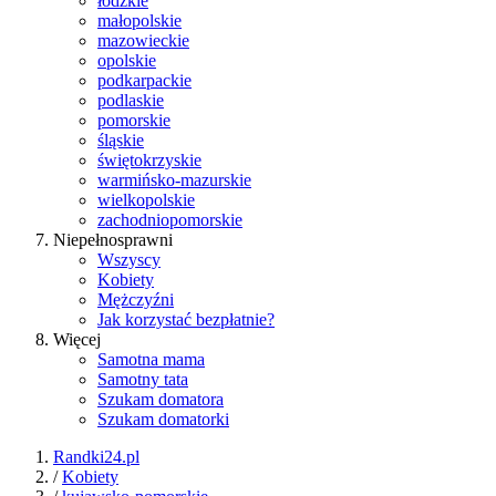
łódzkie
małopolskie
mazowieckie
opolskie
podkarpackie
podlaskie
pomorskie
śląskie
świętokrzyskie
warmińsko-mazurskie
wielkopolskie
zachodniopomorskie
Niepełnosprawni
Wszyscy
Kobiety
Mężczyźni
Jak korzystać bezpłatnie?
Więcej
Samotna mama
Samotny tata
Szukam domatora
Szukam domatorki
Randki24.pl
/
Kobiety