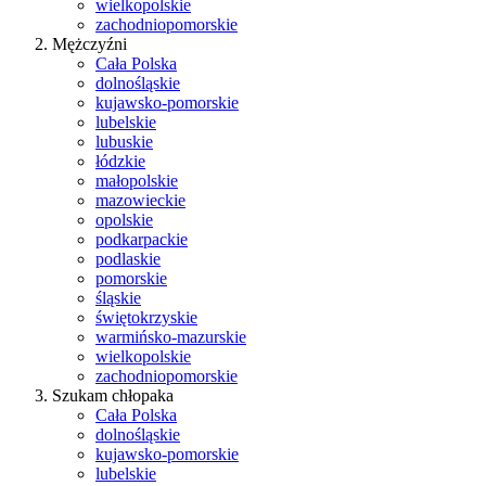
wielkopolskie
zachodniopomorskie
Mężczyźni
Cała Polska
dolnośląskie
kujawsko-pomorskie
lubelskie
lubuskie
łódzkie
małopolskie
mazowieckie
opolskie
podkarpackie
podlaskie
pomorskie
śląskie
świętokrzyskie
warmińsko-mazurskie
wielkopolskie
zachodniopomorskie
Szukam chłopaka
Cała Polska
dolnośląskie
kujawsko-pomorskie
lubelskie