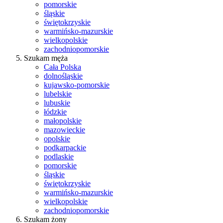
pomorskie
śląskie
świętokrzyskie
warmińsko-mazurskie
wielkopolskie
zachodniopomorskie
Szukam męża
Cała Polska
dolnośląskie
kujawsko-pomorskie
lubelskie
lubuskie
łódzkie
małopolskie
mazowieckie
opolskie
podkarpackie
podlaskie
pomorskie
śląskie
świętokrzyskie
warmińsko-mazurskie
wielkopolskie
zachodniopomorskie
Szukam żony