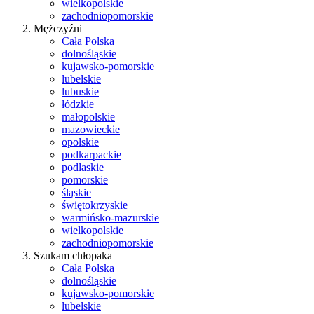
wielkopolskie
zachodniopomorskie
Mężczyźni
Cała Polska
dolnośląskie
kujawsko-pomorskie
lubelskie
lubuskie
łódzkie
małopolskie
mazowieckie
opolskie
podkarpackie
podlaskie
pomorskie
śląskie
świętokrzyskie
warmińsko-mazurskie
wielkopolskie
zachodniopomorskie
Szukam chłopaka
Cała Polska
dolnośląskie
kujawsko-pomorskie
lubelskie