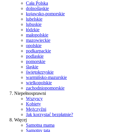
Cała Polska
dolnośląskie
kujawsko-pomorskie
lubelskie
lubuskie
łódzkie
małopolskie
mazowieckie
opolskie
podkarpackie
podlaskie
pomorskie
śląskie
świętokrzyskie
warmińsko-mazurskie
wielkopolskie
zachodniopomorskie
Niepełnosprawni
Wszyscy
Kobiety
Mężczyźni
Jak korzystać bezpłatnie?
Więcej
Samotna mama
Samotny tata