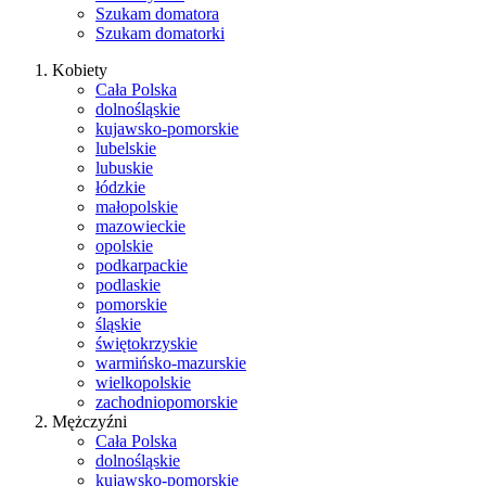
Szukam domatora
Szukam domatorki
Kobiety
Cała Polska
dolnośląskie
kujawsko-pomorskie
lubelskie
lubuskie
łódzkie
małopolskie
mazowieckie
opolskie
podkarpackie
podlaskie
pomorskie
śląskie
świętokrzyskie
warmińsko-mazurskie
wielkopolskie
zachodniopomorskie
Mężczyźni
Cała Polska
dolnośląskie
kujawsko-pomorskie