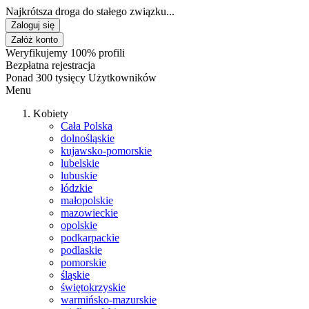
Najkrótsza droga do stałego związku...
Zaloguj się
Załóż konto
Weryfikujemy 100% profili
Bezpłatna rejestracja
Ponad 300 tysięcy Użytkowników
Menu
Kobiety
Cała Polska
dolnośląskie
kujawsko-pomorskie
lubelskie
lubuskie
łódzkie
małopolskie
mazowieckie
opolskie
podkarpackie
podlaskie
pomorskie
śląskie
świętokrzyskie
warmińsko-mazurskie