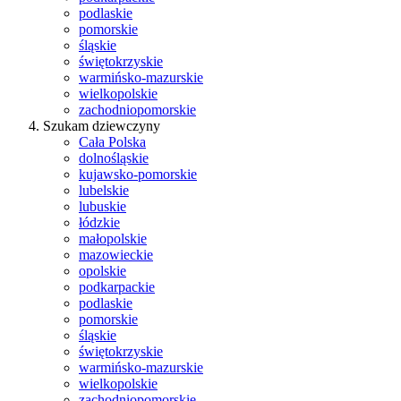
podlaskie
pomorskie
śląskie
świętokrzyskie
warmińsko-mazurskie
wielkopolskie
zachodniopomorskie
Szukam dziewczyny
Cała Polska
dolnośląskie
kujawsko-pomorskie
lubelskie
lubuskie
łódzkie
małopolskie
mazowieckie
opolskie
podkarpackie
podlaskie
pomorskie
śląskie
świętokrzyskie
warmińsko-mazurskie
wielkopolskie
zachodniopomorskie