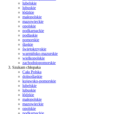
lubelskie
lubuskie
łódzkie
małopolskie
mazowieckie
opolskie
podkarpackie
podlaskie
pomorskie
śląskie
świętokrzyskie
warmińsko-mazurskie
wielkopolskie
zachodniopomorskie
Szukam chłopaka
Cała Polska
dolnośląskie
kujawsko-pomorskie
lubelskie
lubuskie
łódzkie
małopolskie
mazowieckie
opolskie
podkarpackie