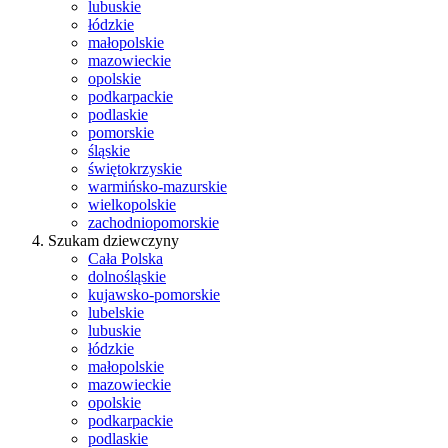
lubuskie
łódzkie
małopolskie
mazowieckie
opolskie
podkarpackie
podlaskie
pomorskie
śląskie
świętokrzyskie
warmińsko-mazurskie
wielkopolskie
zachodniopomorskie
Szukam dziewczyny
Cała Polska
dolnośląskie
kujawsko-pomorskie
lubelskie
lubuskie
łódzkie
małopolskie
mazowieckie
opolskie
podkarpackie
podlaskie