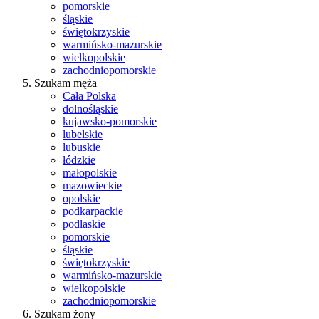
pomorskie
śląskie
świętokrzyskie
warmińsko-mazurskie
wielkopolskie
zachodniopomorskie
Szukam męża
Cała Polska
dolnośląskie
kujawsko-pomorskie
lubelskie
lubuskie
łódzkie
małopolskie
mazowieckie
opolskie
podkarpackie
podlaskie
pomorskie
śląskie
świętokrzyskie
warmińsko-mazurskie
wielkopolskie
zachodniopomorskie
Szukam żony