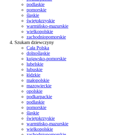
podlaskie
pomorskie
śląskie
świętokrzyskie
warmińsko-mazurskie
wielkopolskie
zachodniopomorskie
Szukam dziewczyny
Cała Polska
dolnośląskie
kujawsko-pomorskie
lubelskie
lubuskie
łódzkie
małopolskie
mazowieckie
opolskie
podkarpackie
podlaskie
pomorskie
śląskie
świętokrzyskie
warmińsko-mazurskie
wielkopolskie
zachodniopomorskie