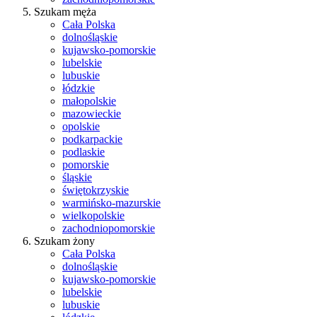
Szukam męża
Cała Polska
dolnośląskie
kujawsko-pomorskie
lubelskie
lubuskie
łódzkie
małopolskie
mazowieckie
opolskie
podkarpackie
podlaskie
pomorskie
śląskie
świętokrzyskie
warmińsko-mazurskie
wielkopolskie
zachodniopomorskie
Szukam żony
Cała Polska
dolnośląskie
kujawsko-pomorskie
lubelskie
lubuskie