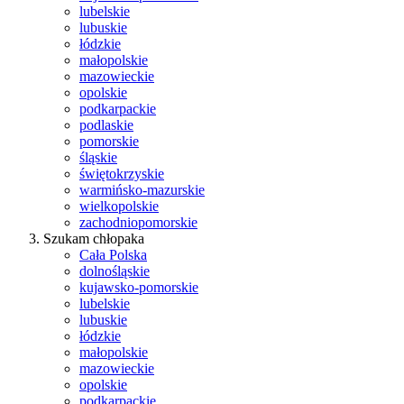
lubelskie
lubuskie
łódzkie
małopolskie
mazowieckie
opolskie
podkarpackie
podlaskie
pomorskie
śląskie
świętokrzyskie
warmińsko-mazurskie
wielkopolskie
zachodniopomorskie
Szukam chłopaka
Cała Polska
dolnośląskie
kujawsko-pomorskie
lubelskie
lubuskie
łódzkie
małopolskie
mazowieckie
opolskie
podkarpackie