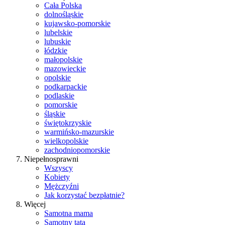
Cała Polska
dolnośląskie
kujawsko-pomorskie
lubelskie
lubuskie
łódzkie
małopolskie
mazowieckie
opolskie
podkarpackie
podlaskie
pomorskie
śląskie
świętokrzyskie
warmińsko-mazurskie
wielkopolskie
zachodniopomorskie
Niepełnosprawni
Wszyscy
Kobiety
Mężczyźni
Jak korzystać bezpłatnie?
Więcej
Samotna mama
Samotny tata