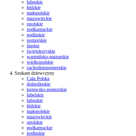
lubuskie
łódzkie
małopolskie
mazowieckie
opolskie
podkarpackie
podlaskie
pomorskie
śląskie
świętokrzyskie
warmińsko-mazurskie
wielkopolskie
zachodniopomorskie
Szukam dziewczyny
Cała Polska
dolnośląskie
kujawsko-pomorskie
lubelskie
lubuskie
łódzkie
małopolskie
mazowieckie
opolskie
podkarpackie
podlaskie