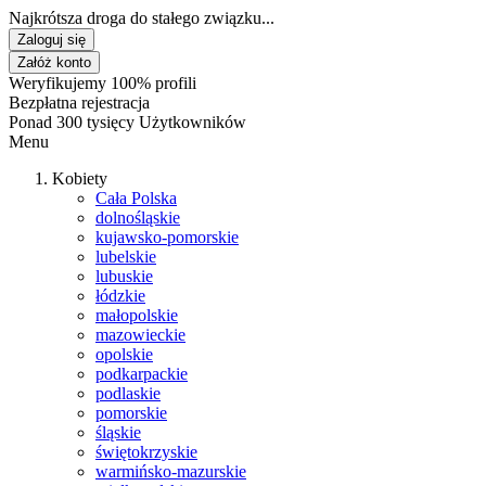
Najkrótsza droga do stałego związku...
Zaloguj się
Załóż konto
Weryfikujemy 100% profili
Bezpłatna rejestracja
Ponad 300 tysięcy Użytkowników
Menu
Kobiety
Cała Polska
dolnośląskie
kujawsko-pomorskie
lubelskie
lubuskie
łódzkie
małopolskie
mazowieckie
opolskie
podkarpackie
podlaskie
pomorskie
śląskie
świętokrzyskie
warmińsko-mazurskie