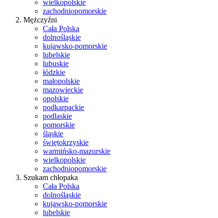
wielkopolskie
zachodniopomorskie
Mężczyźni
Cała Polska
dolnośląskie
kujawsko-pomorskie
lubelskie
lubuskie
łódzkie
małopolskie
mazowieckie
opolskie
podkarpackie
podlaskie
pomorskie
śląskie
świętokrzyskie
warmińsko-mazurskie
wielkopolskie
zachodniopomorskie
Szukam chłopaka
Cała Polska
dolnośląskie
kujawsko-pomorskie
lubelskie