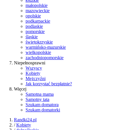
łódzkie
małopolskie
mazowieckie
opolskie
podkarpackie
podlaskie
pomorskie
śląskie
świętokrzyskie
warmińsko-mazurskie
wielkopolskie
zachodniopomorskie
Niepełnosprawni
Wszyscy
Kobiety
Mężczyźni
Jak korzystać bezpłatnie?
Więcej
Samotna mama
Samotny tata
Szukam domatora
Szukam domatorki
Randki24.pl
/
Kobiety