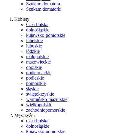
Szukam domatora
Szukam domatorki
Kobiety
Cała Polska
dolnośląskie
kujawsko-pomorskie
lubelskie
lubuskie
łódzkie
małopolskie
mazowieckie
opolskie
podkarpackie
podlaskie
pomorskie
śląskie
świętokrzyskie
warmińsko-mazurskie
wielkopolskie
zachodniopomorskie
Mężczyźni
Cała Polska
dolnośląskie
kujawsko-pomorskie