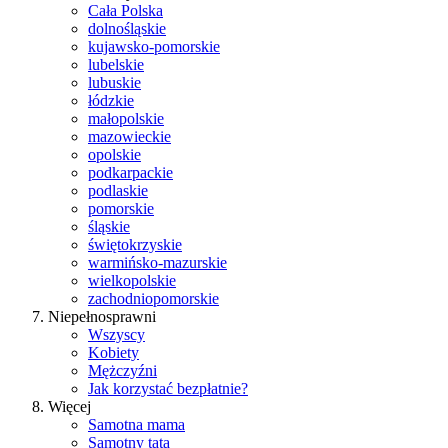
Cała Polska
dolnośląskie
kujawsko-pomorskie
lubelskie
lubuskie
łódzkie
małopolskie
mazowieckie
opolskie
podkarpackie
podlaskie
pomorskie
śląskie
świętokrzyskie
warmińsko-mazurskie
wielkopolskie
zachodniopomorskie
Niepełnosprawni
Wszyscy
Kobiety
Mężczyźni
Jak korzystać bezpłatnie?
Więcej
Samotna mama
Samotny tata