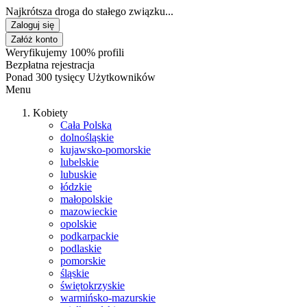
Najkrótsza droga do stałego związku...
Zaloguj się
Załóż konto
Weryfikujemy 100% profili
Bezpłatna rejestracja
Ponad 300 tysięcy Użytkowników
Menu
Kobiety
Cała Polska
dolnośląskie
kujawsko-pomorskie
lubelskie
lubuskie
łódzkie
małopolskie
mazowieckie
opolskie
podkarpackie
podlaskie
pomorskie
śląskie
świętokrzyskie
warmińsko-mazurskie