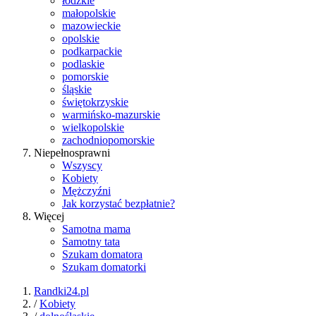
łódzkie
małopolskie
mazowieckie
opolskie
podkarpackie
podlaskie
pomorskie
śląskie
świętokrzyskie
warmińsko-mazurskie
wielkopolskie
zachodniopomorskie
Niepełnosprawni
Wszyscy
Kobiety
Mężczyźni
Jak korzystać bezpłatnie?
Więcej
Samotna mama
Samotny tata
Szukam domatora
Szukam domatorki
Randki24.pl
/
Kobiety