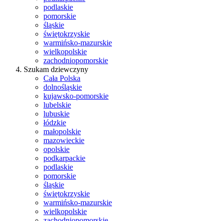
podlaskie
pomorskie
śląskie
świętokrzyskie
warmińsko-mazurskie
wielkopolskie
zachodniopomorskie
Szukam dziewczyny
Cała Polska
dolnośląskie
kujawsko-pomorskie
lubelskie
lubuskie
łódzkie
małopolskie
mazowieckie
opolskie
podkarpackie
podlaskie
pomorskie
śląskie
świętokrzyskie
warmińsko-mazurskie
wielkopolskie
zachodniopomorskie