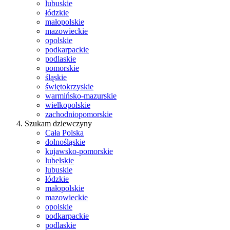
lubuskie
łódzkie
małopolskie
mazowieckie
opolskie
podkarpackie
podlaskie
pomorskie
śląskie
świętokrzyskie
warmińsko-mazurskie
wielkopolskie
zachodniopomorskie
Szukam dziewczyny
Cała Polska
dolnośląskie
kujawsko-pomorskie
lubelskie
lubuskie
łódzkie
małopolskie
mazowieckie
opolskie
podkarpackie
podlaskie