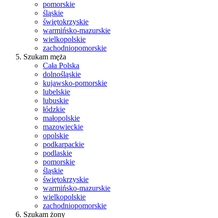
pomorskie
śląskie
świętokrzyskie
warmińsko-mazurskie
wielkopolskie
zachodniopomorskie
Szukam męża
Cała Polska
dolnośląskie
kujawsko-pomorskie
lubelskie
lubuskie
łódzkie
małopolskie
mazowieckie
opolskie
podkarpackie
podlaskie
pomorskie
śląskie
świętokrzyskie
warmińsko-mazurskie
wielkopolskie
zachodniopomorskie
Szukam żony