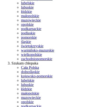
lubelskie
lubuskie
łódzkie
małopolskie
mazowieckie
opolskie
podkarpackie
podlaskie
pomorskie
śląskie
świętokrzyskie
warmińsko-mazurskie
wielkopolskie
zachodniopomorskie
Szukam chłopaka
Cała Polska
dolnośląskie
kujawsko-pomorskie
lubelskie
lubuskie
łódzkie
małopolskie
mazowieckie
opolskie
podkarpackie