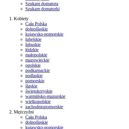
Szukam domatora
Szukam domatorki
Kobiety
Cała Polska
dolnośląskie
kujawsko-pomorskie
lubelskie
lubuskie
łódzkie
małopolskie
mazowieckie
opolskie
podkarpackie
podlaskie
pomorskie
śląskie
świętokrzyskie
warmińsko-mazurskie
wielkopolskie
zachodniopomorskie
Mężczyźni
Cała Polska
dolnośląskie
kujawsko-pomorskie