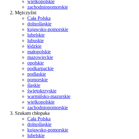
wielkopolskie
zachodniopomorskie
Mężczyźni
Cała Polska
dolnośląskie
kujawsko-pomorskie
lubelskie
lubuskie
łódzkie
małopolskie
mazowieckie
opolskie
podkarpackie
podlaskie
pomorskie
śląskie
świętokrzyskie
warmińsko-mazurskie
wielkopolskie
zachodniopomorskie
Szukam chłopaka
Cała Polska
dolnośląskie
kujawsko-pomorskie
lubelskie