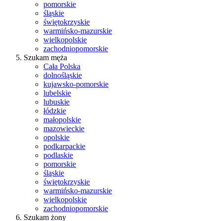
pomorskie
śląskie
świętokrzyskie
warmińsko-mazurskie
wielkopolskie
zachodniopomorskie
Szukam męża
Cała Polska
dolnośląskie
kujawsko-pomorskie
lubelskie
lubuskie
łódzkie
małopolskie
mazowieckie
opolskie
podkarpackie
podlaskie
pomorskie
śląskie
świętokrzyskie
warmińsko-mazurskie
wielkopolskie
zachodniopomorskie
Szukam żony