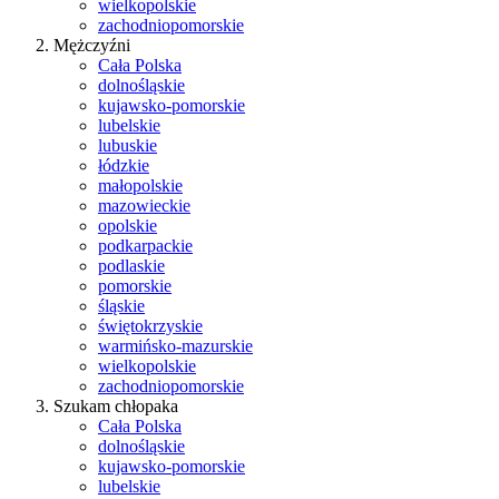
wielkopolskie
zachodniopomorskie
Mężczyźni
Cała Polska
dolnośląskie
kujawsko-pomorskie
lubelskie
lubuskie
łódzkie
małopolskie
mazowieckie
opolskie
podkarpackie
podlaskie
pomorskie
śląskie
świętokrzyskie
warmińsko-mazurskie
wielkopolskie
zachodniopomorskie
Szukam chłopaka
Cała Polska
dolnośląskie
kujawsko-pomorskie
lubelskie