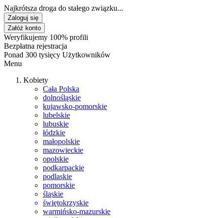
Najkrótsza droga do stałego związku...
Zaloguj się
Załóż konto
Weryfikujemy 100% profili
Bezpłatna rejestracja
Ponad 300 tysięcy Użytkowników
Menu
Kobiety
Cała Polska
dolnośląskie
kujawsko-pomorskie
lubelskie
lubuskie
łódzkie
małopolskie
mazowieckie
opolskie
podkarpackie
podlaskie
pomorskie
śląskie
świętokrzyskie
warmińsko-mazurskie