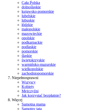
Cała Polska
dolnośląskie
kujawsko-pomorskie
lubelskie
lubuskie
łódzkie
małopolskie
mazowieckie
opolskie
podkarpackie
podlaskie
pomorskie
śląskie
świętokrzyskie
warmińsko-mazurskie
wielkopolskie
zachodniopomorskie
Niepełnosprawni
Wszyscy
Kobiety
Mężczyźni
Jak korzystać bezpłatnie?
Więcej
Samotna mama
Samotny tata