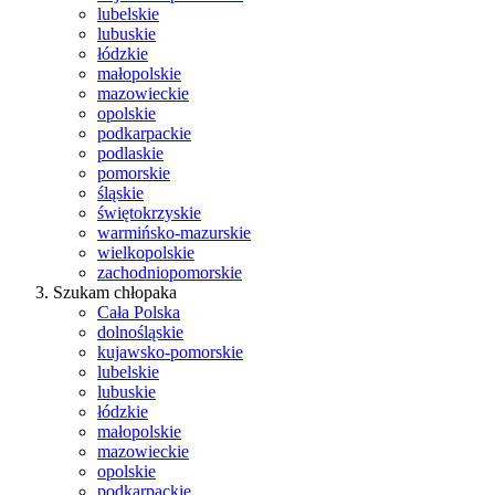
lubelskie
lubuskie
łódzkie
małopolskie
mazowieckie
opolskie
podkarpackie
podlaskie
pomorskie
śląskie
świętokrzyskie
warmińsko-mazurskie
wielkopolskie
zachodniopomorskie
Szukam chłopaka
Cała Polska
dolnośląskie
kujawsko-pomorskie
lubelskie
lubuskie
łódzkie
małopolskie
mazowieckie
opolskie
podkarpackie