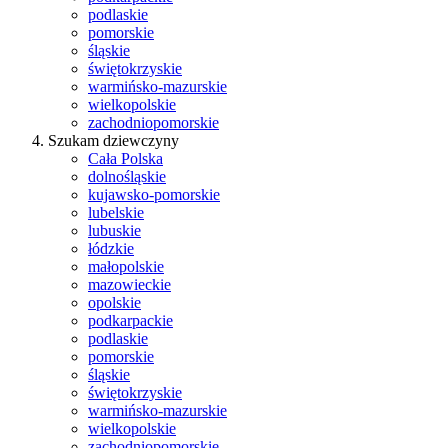
podlaskie
pomorskie
śląskie
świętokrzyskie
warmińsko-mazurskie
wielkopolskie
zachodniopomorskie
Szukam dziewczyny
Cała Polska
dolnośląskie
kujawsko-pomorskie
lubelskie
lubuskie
łódzkie
małopolskie
mazowieckie
opolskie
podkarpackie
podlaskie
pomorskie
śląskie
świętokrzyskie
warmińsko-mazurskie
wielkopolskie
zachodniopomorskie