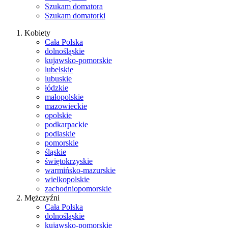
Szukam domatora
Szukam domatorki
Kobiety
Cała Polska
dolnośląskie
kujawsko-pomorskie
lubelskie
lubuskie
łódzkie
małopolskie
mazowieckie
opolskie
podkarpackie
podlaskie
pomorskie
śląskie
świętokrzyskie
warmińsko-mazurskie
wielkopolskie
zachodniopomorskie
Mężczyźni
Cała Polska
dolnośląskie
kujawsko-pomorskie