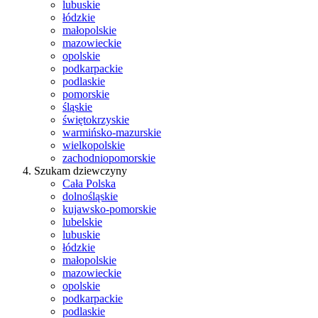
lubuskie
łódzkie
małopolskie
mazowieckie
opolskie
podkarpackie
podlaskie
pomorskie
śląskie
świętokrzyskie
warmińsko-mazurskie
wielkopolskie
zachodniopomorskie
Szukam dziewczyny
Cała Polska
dolnośląskie
kujawsko-pomorskie
lubelskie
lubuskie
łódzkie
małopolskie
mazowieckie
opolskie
podkarpackie
podlaskie