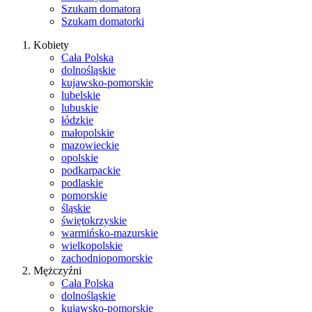
Szukam domatora
Szukam domatorki
Kobiety
Cała Polska
dolnośląskie
kujawsko-pomorskie
lubelskie
lubuskie
łódzkie
małopolskie
mazowieckie
opolskie
podkarpackie
podlaskie
pomorskie
śląskie
świętokrzyskie
warmińsko-mazurskie
wielkopolskie
zachodniopomorskie
Mężczyźni
Cała Polska
dolnośląskie
kujawsko-pomorskie