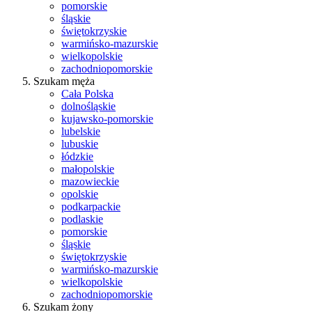
pomorskie
śląskie
świętokrzyskie
warmińsko-mazurskie
wielkopolskie
zachodniopomorskie
Szukam męża
Cała Polska
dolnośląskie
kujawsko-pomorskie
lubelskie
lubuskie
łódzkie
małopolskie
mazowieckie
opolskie
podkarpackie
podlaskie
pomorskie
śląskie
świętokrzyskie
warmińsko-mazurskie
wielkopolskie
zachodniopomorskie
Szukam żony