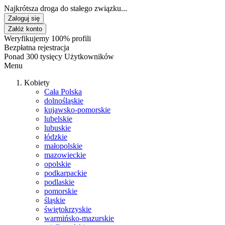
Najkrótsza droga do stałego związku...
Zaloguj się
Załóż konto
Weryfikujemy 100% profili
Bezpłatna rejestracja
Ponad 300 tysięcy Użytkowników
Menu
Kobiety
Cała Polska
dolnośląskie
kujawsko-pomorskie
lubelskie
lubuskie
łódzkie
małopolskie
mazowieckie
opolskie
podkarpackie
podlaskie
pomorskie
śląskie
świętokrzyskie
warmińsko-mazurskie