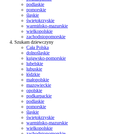
podlaskie
pomorskie
śląskie
świętokrzyskie
warmińsko-mazurskie
wielkopolskie
zachodniopomorskie
Szukam dziewczyny
Cała Polska
dolnośląskie
kujawsko-pomorskie
lubelskie
lubuskie
łódzkie
małopolskie
mazowieckie
opolskie
podkarpackie
podlaskie
pomorskie
śląskie
świętokrzyskie
warmińsko-mazurskie
wielkopolskie
zachodniopomorskie