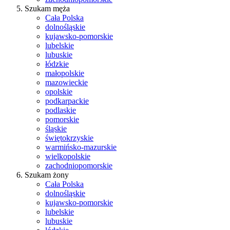
Szukam męża
Cała Polska
dolnośląskie
kujawsko-pomorskie
lubelskie
lubuskie
łódzkie
małopolskie
mazowieckie
opolskie
podkarpackie
podlaskie
pomorskie
śląskie
świętokrzyskie
warmińsko-mazurskie
wielkopolskie
zachodniopomorskie
Szukam żony
Cała Polska
dolnośląskie
kujawsko-pomorskie
lubelskie
lubuskie