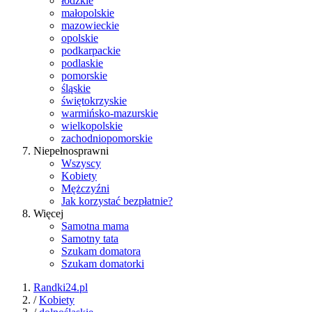
łódzkie
małopolskie
mazowieckie
opolskie
podkarpackie
podlaskie
pomorskie
śląskie
świętokrzyskie
warmińsko-mazurskie
wielkopolskie
zachodniopomorskie
Niepełnosprawni
Wszyscy
Kobiety
Mężczyźni
Jak korzystać bezpłatnie?
Więcej
Samotna mama
Samotny tata
Szukam domatora
Szukam domatorki
Randki24.pl
/
Kobiety