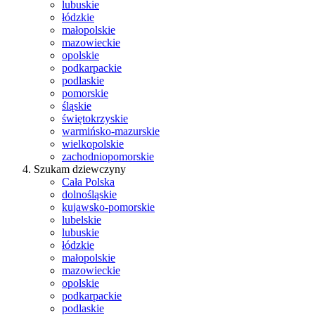
lubuskie
łódzkie
małopolskie
mazowieckie
opolskie
podkarpackie
podlaskie
pomorskie
śląskie
świętokrzyskie
warmińsko-mazurskie
wielkopolskie
zachodniopomorskie
Szukam dziewczyny
Cała Polska
dolnośląskie
kujawsko-pomorskie
lubelskie
lubuskie
łódzkie
małopolskie
mazowieckie
opolskie
podkarpackie
podlaskie