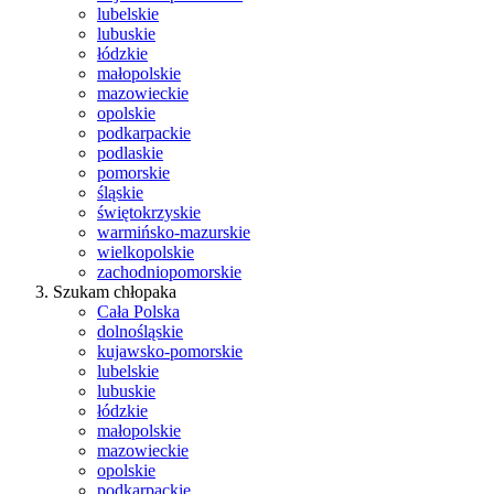
lubelskie
lubuskie
łódzkie
małopolskie
mazowieckie
opolskie
podkarpackie
podlaskie
pomorskie
śląskie
świętokrzyskie
warmińsko-mazurskie
wielkopolskie
zachodniopomorskie
Szukam chłopaka
Cała Polska
dolnośląskie
kujawsko-pomorskie
lubelskie
lubuskie
łódzkie
małopolskie
mazowieckie
opolskie
podkarpackie