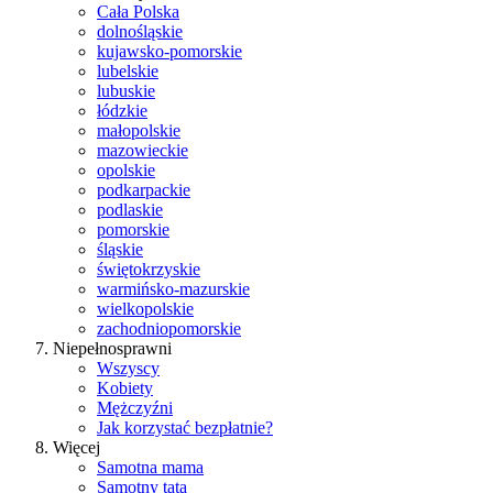
Cała Polska
dolnośląskie
kujawsko-pomorskie
lubelskie
lubuskie
łódzkie
małopolskie
mazowieckie
opolskie
podkarpackie
podlaskie
pomorskie
śląskie
świętokrzyskie
warmińsko-mazurskie
wielkopolskie
zachodniopomorskie
Niepełnosprawni
Wszyscy
Kobiety
Mężczyźni
Jak korzystać bezpłatnie?
Więcej
Samotna mama
Samotny tata