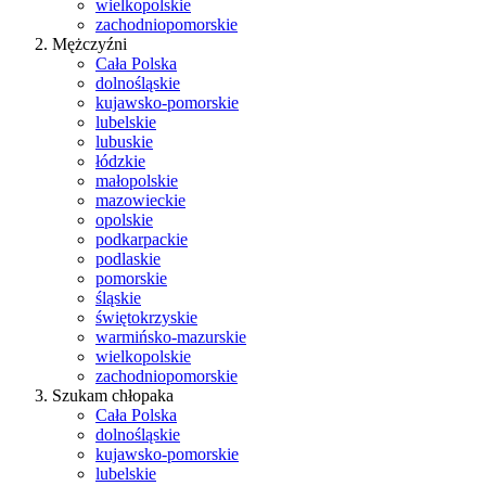
wielkopolskie
zachodniopomorskie
Mężczyźni
Cała Polska
dolnośląskie
kujawsko-pomorskie
lubelskie
lubuskie
łódzkie
małopolskie
mazowieckie
opolskie
podkarpackie
podlaskie
pomorskie
śląskie
świętokrzyskie
warmińsko-mazurskie
wielkopolskie
zachodniopomorskie
Szukam chłopaka
Cała Polska
dolnośląskie
kujawsko-pomorskie
lubelskie