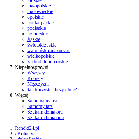
łódzkie
małopolskie
mazowieckie
opolskie
podkarpackie
podlaskie
pomorskie
śląskie
świętokrzyskie
warmińsko-mazurskie
wielkopolskie
zachodniopomorskie
Niepełnosprawni
Wszyscy
Kobiety
Mężczyźni
Jak korzystać bezpłatnie?
Więcej
Samotna mama
Samotny tata
Szukam domatora
Szukam domatorki
Randki24.pl
/
Kobiety