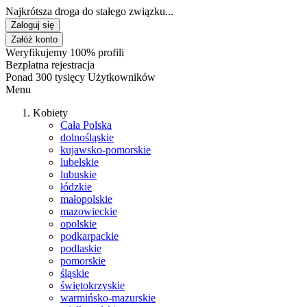
Najkrótsza droga do stałego związku...
Zaloguj się
Załóż konto
Weryfikujemy 100% profili
Bezpłatna rejestracja
Ponad 300 tysięcy Użytkowników
Menu
Kobiety
Cała Polska
dolnośląskie
kujawsko-pomorskie
lubelskie
lubuskie
łódzkie
małopolskie
mazowieckie
opolskie
podkarpackie
podlaskie
pomorskie
śląskie
świętokrzyskie
warmińsko-mazurskie