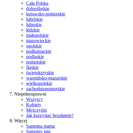
Cała Polska
dolnośląskie
kujawsko-pomorskie
lubelskie
lubuskie
łódzkie
małopolskie
mazowieckie
opolskie
podkarpackie
podlaskie
pomorskie
śląskie
świętokrzyskie
warmińsko-mazurskie
wielkopolskie
zachodniopomorskie
Niepełnosprawni
Wszyscy
Kobiety
Mężczyźni
Jak korzystać bezpłatnie?
Więcej
Samotna mama
Samotny tata