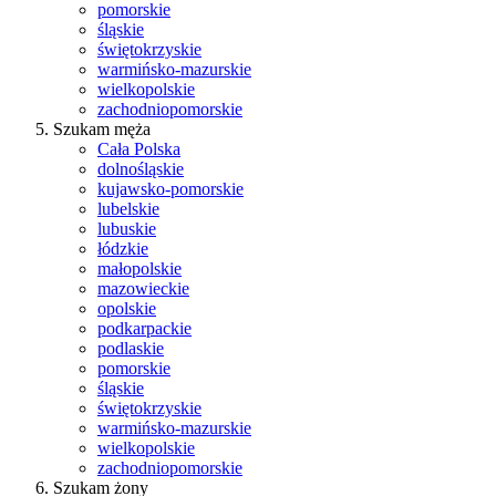
pomorskie
śląskie
świętokrzyskie
warmińsko-mazurskie
wielkopolskie
zachodniopomorskie
Szukam męża
Cała Polska
dolnośląskie
kujawsko-pomorskie
lubelskie
lubuskie
łódzkie
małopolskie
mazowieckie
opolskie
podkarpackie
podlaskie
pomorskie
śląskie
świętokrzyskie
warmińsko-mazurskie
wielkopolskie
zachodniopomorskie
Szukam żony