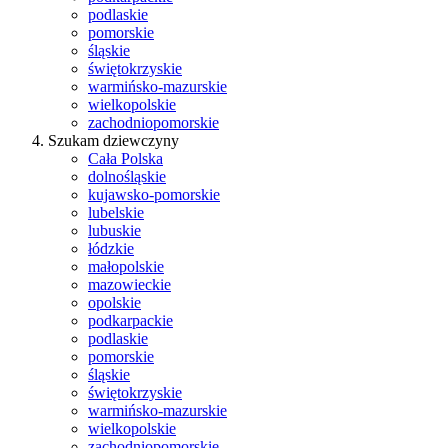
podlaskie
pomorskie
śląskie
świętokrzyskie
warmińsko-mazurskie
wielkopolskie
zachodniopomorskie
Szukam dziewczyny
Cała Polska
dolnośląskie
kujawsko-pomorskie
lubelskie
lubuskie
łódzkie
małopolskie
mazowieckie
opolskie
podkarpackie
podlaskie
pomorskie
śląskie
świętokrzyskie
warmińsko-mazurskie
wielkopolskie
zachodniopomorskie