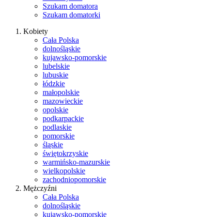
Szukam domatora
Szukam domatorki
Kobiety
Cała Polska
dolnośląskie
kujawsko-pomorskie
lubelskie
lubuskie
łódzkie
małopolskie
mazowieckie
opolskie
podkarpackie
podlaskie
pomorskie
śląskie
świętokrzyskie
warmińsko-mazurskie
wielkopolskie
zachodniopomorskie
Mężczyźni
Cała Polska
dolnośląskie
kujawsko-pomorskie