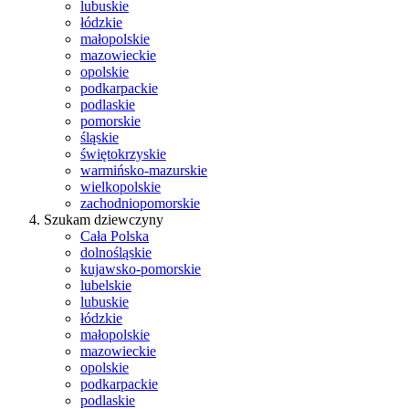
lubuskie
łódzkie
małopolskie
mazowieckie
opolskie
podkarpackie
podlaskie
pomorskie
śląskie
świętokrzyskie
warmińsko-mazurskie
wielkopolskie
zachodniopomorskie
Szukam dziewczyny
Cała Polska
dolnośląskie
kujawsko-pomorskie
lubelskie
lubuskie
łódzkie
małopolskie
mazowieckie
opolskie
podkarpackie
podlaskie