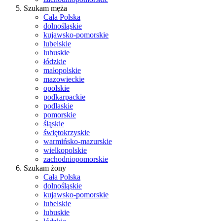
Szukam męża
Cała Polska
dolnośląskie
kujawsko-pomorskie
lubelskie
lubuskie
łódzkie
małopolskie
mazowieckie
opolskie
podkarpackie
podlaskie
pomorskie
śląskie
świętokrzyskie
warmińsko-mazurskie
wielkopolskie
zachodniopomorskie
Szukam żony
Cała Polska
dolnośląskie
kujawsko-pomorskie
lubelskie
lubuskie