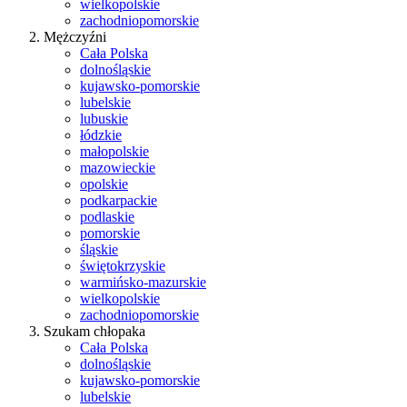
wielkopolskie
zachodniopomorskie
Mężczyźni
Cała Polska
dolnośląskie
kujawsko-pomorskie
lubelskie
lubuskie
łódzkie
małopolskie
mazowieckie
opolskie
podkarpackie
podlaskie
pomorskie
śląskie
świętokrzyskie
warmińsko-mazurskie
wielkopolskie
zachodniopomorskie
Szukam chłopaka
Cała Polska
dolnośląskie
kujawsko-pomorskie
lubelskie