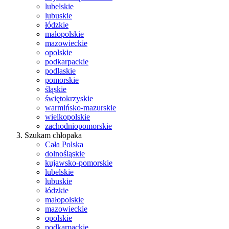
lubelskie
lubuskie
łódzkie
małopolskie
mazowieckie
opolskie
podkarpackie
podlaskie
pomorskie
śląskie
świętokrzyskie
warmińsko-mazurskie
wielkopolskie
zachodniopomorskie
Szukam chłopaka
Cała Polska
dolnośląskie
kujawsko-pomorskie
lubelskie
lubuskie
łódzkie
małopolskie
mazowieckie
opolskie
podkarpackie